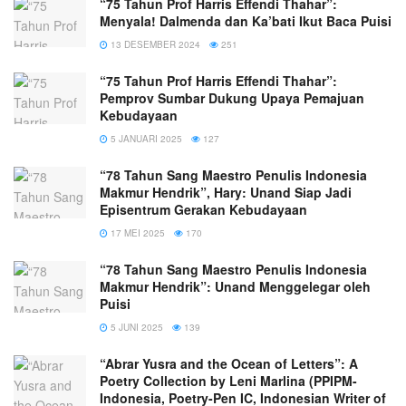
“75 Tahun Prof Harris Effendi Thahar”:
Menyala! Dalmenda dan Ka’bati Ikut Baca Puisi
13 DESEMBER 2024
251
“75 Tahun Prof Harris Effendi Thahar”:
Pemprov Sumbar Dukung Upaya Pemajuan
Kebudayaan
5 JANUARI 2025
127
“78 Tahun Sang Maestro Penulis Indonesia
Makmur Hendrik”, Hary: Unand Siap Jadi
Episentrum Gerakan Kebudayaan
17 MEI 2025
170
“78 Tahun Sang Maestro Penulis Indonesia
Makmur Hendrik”: Unand Menggelegar oleh
Puisi
5 JUNI 2025
139
“Abrar Yusra and the Ocean of Letters”: A
Poetry Collection by Leni Marlina (PPIPM-
Indonesia, Poetry-Pen IC, Indonesian Writer of