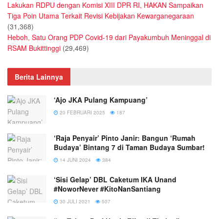
Lakukan RDPU dengan Komisi XIII DPR RI, HAKAN Sampaikan
Tiga Poin Utama Terkait Revisi Kebijakan Kewarganegaraan
(31,368)
Heboh, Satu Orang PDP Covid-19 dari Payakumbuh Meninggal di
RSAM Bukittinggi
(29,469)
Berita Lainnya
‘Ajo JKA Pulang Kampuang’
20 FEBRUARI 2025
187
‘Raja Penyair’ Pinto Janir: Bangun ‘Rumah
Budaya’ Bintang 7 di Taman Budaya Sumbar!
14 JUNI 2024
384
‘Sisi Gelap’ DBL Caketum IKA Unand
#NoworNever #KitoNanSantiang
30 JULI 2021
507