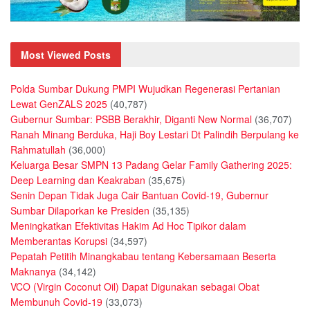
Most Viewed Posts
Polda Sumbar Dukung PMPI Wujudkan Regenerasi Pertanian
Lewat GenZALS 2025
(40,787)
Gubernur Sumbar: PSBB Berakhir, Diganti New Normal
(36,707)
Ranah Minang Berduka, Haji Boy Lestari Dt Palindih Berpulang ke
Rahmatullah
(36,000)
Keluarga Besar SMPN 13 Padang Gelar Family Gathering 2025:
Deep Learning dan Keakraban
(35,675)
Senin Depan Tidak Juga Cair Bantuan Covid-19, Gubernur
Sumbar Dilaporkan ke Presiden
(35,135)
Meningkatkan Efektivitas Hakim Ad Hoc Tipikor dalam
Memberantas Korupsi
(34,597)
Pepatah Petitih Minangkabau tentang Kebersamaan Beserta
Maknanya
(34,142)
VCO (Virgin Coconut Oil) Dapat Digunakan sebagai Obat
Membunuh Covid-19
(33,073)