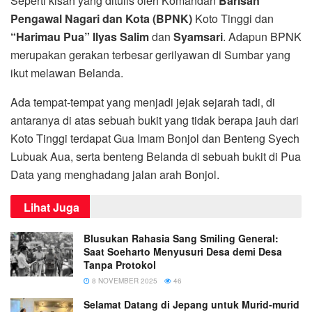
Seperti kisah yang ditulis oleh Komandan
Barisan
Pengawal Nagari dan Kota (BPNK)
Koto Tinggi dan
“Harimau Pua”
Ilyas Salim
dan
Syamsari
. Adapun BPNK
merupakan gerakan terbesar gerilyawan di Sumbar yang
ikut melawan Belanda.
Ada tempat-tempat yang menjadi jejak sejarah tadi, di
antaranya di atas sebuah bukit yang tidak berapa jauh dari
Koto Tinggi terdapat Gua Imam Bonjol dan Benteng Syech
Lubuak Aua, serta benteng Belanda di sebuah bukit di Pua
Data yang menghadang jalan arah Bonjol.
Lihat Juga
Blusukan Rahasia Sang Smiling General:
Saat Soeharto Menyusuri Desa demi Desa
Tanpa Protokol
8 NOVEMBER 2025
46
Selamat Datang di Jepang untuk Murid-murid