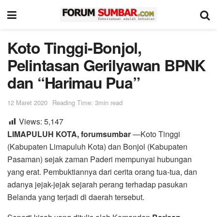
Koto Tinggi-Bonjol,
Pelintasan Gerilyawan BPNK
dan “Harimau Pua”
12 Maret 2020
Reading Time: 3min read
Views:
5,147
LIMAPULUH KOTA, forumsumbar
—Koto Tinggi
(Kabupaten Limapuluh Kota) dan Bonjol (Kabupaten
Pasaman) sejak zaman Paderi mempunyai hubungan
yang erat. Pembuktiannya dari cerita orang tua-tua, dan
adanya jejak-jejak sejarah perang terhadap pasukan
Belanda yang terjadi di daerah tersebut.