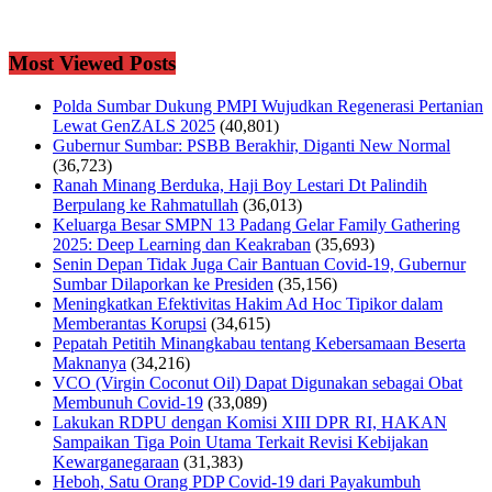
Most Viewed Posts
Polda Sumbar Dukung PMPI Wujudkan Regenerasi Pertanian
Lewat GenZALS 2025
(40,801)
Gubernur Sumbar: PSBB Berakhir, Diganti New Normal
(36,723)
Ranah Minang Berduka, Haji Boy Lestari Dt Palindih
Berpulang ke Rahmatullah
(36,013)
Keluarga Besar SMPN 13 Padang Gelar Family Gathering
2025: Deep Learning dan Keakraban
(35,693)
Senin Depan Tidak Juga Cair Bantuan Covid-19, Gubernur
Sumbar Dilaporkan ke Presiden
(35,156)
Meningkatkan Efektivitas Hakim Ad Hoc Tipikor dalam
Memberantas Korupsi
(34,615)
Pepatah Petitih Minangkabau tentang Kebersamaan Beserta
Maknanya
(34,216)
VCO (Virgin Coconut Oil) Dapat Digunakan sebagai Obat
Membunuh Covid-19
(33,089)
Lakukan RDPU dengan Komisi XIII DPR RI, HAKAN
Sampaikan Tiga Poin Utama Terkait Revisi Kebijakan
Kewarganegaraan
(31,383)
Heboh, Satu Orang PDP Covid-19 dari Payakumbuh