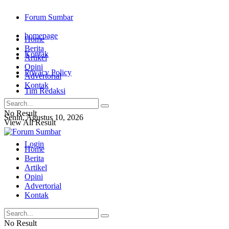
Forum Sumbar
homepage
Home
Berita
Kontak
Artikel
Opini
Privacy Policy
Advertorial
Kontak
Tim Redaksi
No Result
Senin, Agustus 10, 2026
View All Result
Login
Home
Berita
Artikel
Opini
Advertorial
Kontak
No Result