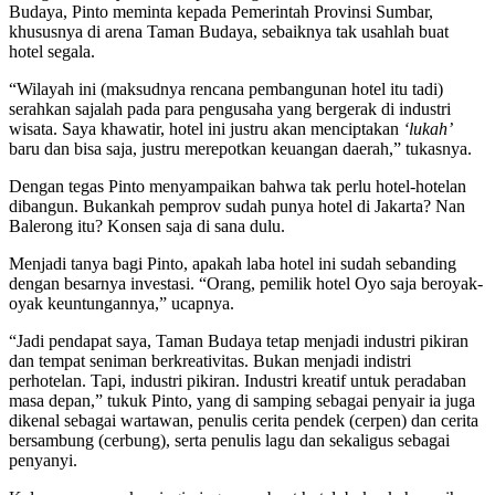
Budaya, Pinto meminta kepada Pemerintah Provinsi Sumbar,
khususnya di arena Taman Budaya, sebaiknya tak usahlah buat
hotel segala.
“Wilayah ini (maksudnya rencana pembangunan hotel itu tadi)
serahkan sajalah pada para pengusaha yang bergerak di industri
wisata. Saya khawatir, hotel ini justru akan menciptakan
‘lukah’
baru dan bisa saja, justru merepotkan keuangan daerah,” tukasnya.
Dengan tegas Pinto menyampaikan bahwa tak perlu hotel-hotelan
dibangun. Bukankah pemprov sudah punya hotel di Jakarta? Nan
Balerong itu? Konsen saja di sana dulu.
Menjadi tanya bagi Pinto, apakah laba hotel ini sudah sebanding
dengan besarnya investasi. “Orang, pemilik hotel Oyo saja beroyak-
oyak keuntungannya,” ucapnya.
“Jadi pendapat saya, Taman Budaya tetap menjadi industri pikiran
dan tempat seniman berkreativitas. Bukan menjadi indistri
perhotelan. Tapi, industri pikiran. Industri kreatif untuk peradaban
masa depan,” tukuk Pinto, yang di samping sebagai penyair ia juga
dikenal sebagai wartawan, penulis cerita pendek (cerpen) dan cerita
bersambung (cerbung), serta penulis lagu dan sekaligus sebagai
penyanyi.