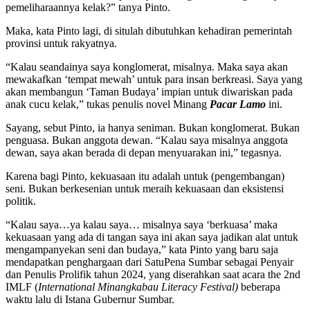
pemeliharaannya kelak?” tanya Pinto.
Maka, kata Pinto lagi, di situlah dibutuhkan kehadiran pemerintah
provinsi untuk rakyatnya.
“Kalau seandainya saya konglomerat, misalnya. Maka saya akan
mewakafkan ‘tempat mewah’ untuk para insan berkreasi. Saya yang
akan membangun ‘Taman Budaya’ impian untuk diwariskan pada
anak cucu kelak,” tukas penulis novel Minang
Pacar Lamo
ini.
Sayang, sebut Pinto, ia hanya seniman. Bukan konglomerat. Bukan
penguasa. Bukan anggota dewan. “Kalau saya misalnya anggota
dewan, saya akan berada di depan menyuarakan ini,” tegasnya.
Karena bagi Pinto, kekuasaan itu adalah untuk (pengembangan)
seni. Bukan berkesenian untuk meraih kekuasaan dan eksistensi
politik.
“Kalau saya…ya kalau saya… misalnya saya ‘berkuasa’ maka
kekuasaan yang ada di tangan saya ini akan saya jadikan alat untuk
mengampanyekan seni dan budaya,” kata Pinto yang baru saja
mendapatkan penghargaan dari SatuPena Sumbar sebagai Penyair
dan Penulis Prolifik tahun 2024, yang diserahkan saat acara the 2nd
IMLF (
International Minangkabau Literacy Festival)
beberapa
waktu lalu di Istana Gubernur Sumbar.