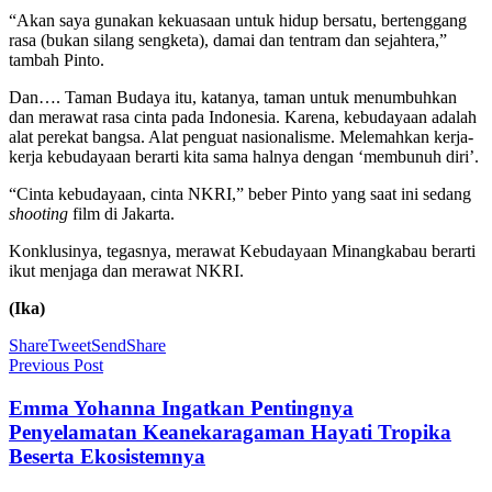
“Akan saya gunakan kekuasaan untuk hidup bersatu, bertenggang
rasa (bukan silang sengketa), damai dan tentram dan sejahtera,”
tambah Pinto.
Dan…. Taman Budaya itu, katanya, taman untuk menumbuhkan
dan merawat rasa cinta pada Indonesia. Karena, kebudayaan adalah
alat perekat bangsa. Alat penguat nasionalisme. Melemahkan kerja-
kerja kebudayaan berarti kita sama halnya dengan ‘membunuh diri’.
“Cinta kebudayaan, cinta NKRI,” beber Pinto yang saat ini sedang
shooting
film di Jakarta.
Konklusinya, tegasnya, merawat Kebudayaan Minangkabau berarti
ikut menjaga dan merawat NKRI.
(Ika)
Share
Tweet
Send
Share
Previous Post
Emma Yohanna Ingatkan Pentingnya
Penyelamatan Keanekaragaman Hayati Tropika
Beserta Ekosistemnya