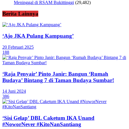
Meninggal di RSAM Bukittinggi
(29,482)
Berita Lainnya
‘Ajo JKA Pulang Kampuang’
20 Februari 2025
188
‘Raja Penyair’ Pinto Janir: Bangun ‘Rumah
Budaya’ Bintang 7 di Taman Budaya Sumbar!
14 Juni 2024
386
‘Sisi Gelap’ DBL Caketum IKA Unand
#NoworNever #KitoNanSantiang