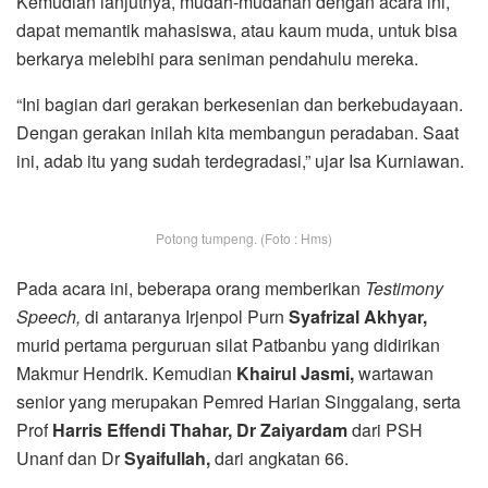
Kemudian lanjutnya, mudah-mudahan dengan acara ini,
dapat memantik mahasiswa, atau kaum muda, untuk bisa
berkarya melebihi para seniman pendahulu mereka.
“Ini bagian dari gerakan berkesenian dan berkebudayaan.
Dengan gerakan inilah kita membangun peradaban. Saat
ini, adab itu yang sudah terdegradasi,” ujar Isa Kurniawan.
Potong tumpeng. (Foto : Hms)
Pada acara ini, beberapa orang memberikan
Testimony
Speech,
di antaranya Irjenpol Purn
Syafrizal Akhyar,
murid pertama perguruan silat Patbanbu yang didirikan
Makmur Hendrik. Kemudian
Khairul Jasmi,
wartawan
senior yang merupakan Pemred Harian Singgalang, serta
Prof
Harris Effendi Thahar, Dr Zaiyardam
dari PSH
Unanf dan Dr
Syaifullah,
dari angkatan 66.