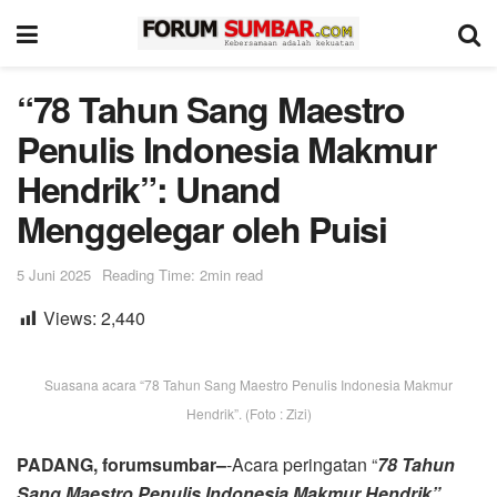
“78 Tahun Sang Maestro
Penulis Indonesia Makmur
Hendrik”: Unand
Menggelegar oleh Puisi
5 Juni 2025
Reading Time: 2min read
Views:
2,440
Suasana acara “78 Tahun Sang Maestro Penulis Indonesia Makmur
Hendrik”. (Foto : Zizi)
PADANG, forumsumbar–
-Acara peringatan “
78 Tahun
Sang Maestro Penulis Indonesia Makmur Hendrik”