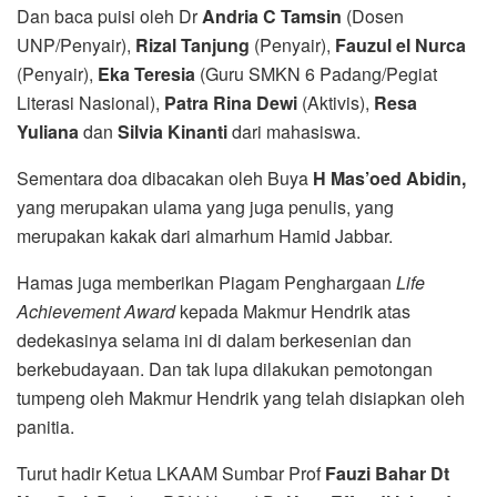
Dan baca puisi oleh Dr
Andria C Tamsin
(Dosen
UNP/Penyair),
Rizal Tanjung
(Penyair),
Fauzul el Nurca
(Penyair),
Eka Teresia
(Guru SMKN 6 Padang/Pegiat
Literasi Nasional),
Patra Rina Dewi
(Aktivis),
Resa
Yuliana
dan
Silvia Kinanti
dari mahasiswa.
Sementara doa dibacakan oleh Buya
H Mas’oed Abidin,
yang merupakan ulama yang juga penulis, yang
merupakan kakak dari almarhum Hamid Jabbar.
Hamas juga memberikan Piagam Penghargaan
Life
Achievement Award
kepada Makmur Hendrik atas
dedekasinya selama ini di dalam berkesenian dan
berkebudayaan. Dan tak lupa dilakukan pemotongan
tumpeng oleh Makmur Hendrik yang telah disiapkan oleh
panitia.
Turut hadir Ketua LKAAM Sumbar Prof
Fauzi Bahar Dt