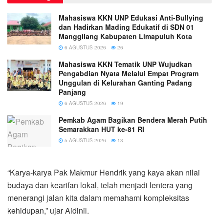
Mahasiswa KKN UNP Edukasi Anti-Bullying
dan Hadirkan Mading Edukatif di SDN 01
Manggilang Kabupaten Limapuluh Kota
6 AGUSTUS 2026
26
Mahasiswa KKN Tematik UNP Wujudkan
Pengabdian Nyata Melalui Empat Program
Unggulan di Kelurahan Ganting Padang
Panjang
6 AGUSTUS 2026
19
Pemkab Agam Bagikan Bendera Merah Putih
Semarakkan HUT ke-81 RI
5 AGUSTUS 2026
13
“Karya-karya Pak Makmur Hendrik yang kaya akan nilai
budaya dan kearifan lokal, telah menjadi lentera yang
menerangi jalan kita dalam memahami kompleksitas
kehidupan,” ujar Aidinil.