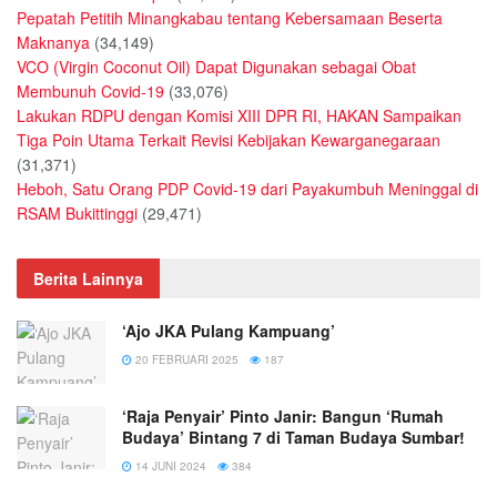
Pepatah Petitih Minangkabau tentang Kebersamaan Beserta
Maknanya
(34,149)
VCO (Virgin Coconut Oil) Dapat Digunakan sebagai Obat
Membunuh Covid-19
(33,076)
Lakukan RDPU dengan Komisi XIII DPR RI, HAKAN Sampaikan
Tiga Poin Utama Terkait Revisi Kebijakan Kewarganegaraan
(31,371)
Heboh, Satu Orang PDP Covid-19 dari Payakumbuh Meninggal di
RSAM Bukittinggi
(29,471)
Berita Lainnya
‘Ajo JKA Pulang Kampuang’
20 FEBRUARI 2025
187
‘Raja Penyair’ Pinto Janir: Bangun ‘Rumah
Budaya’ Bintang 7 di Taman Budaya Sumbar!
14 JUNI 2024
384