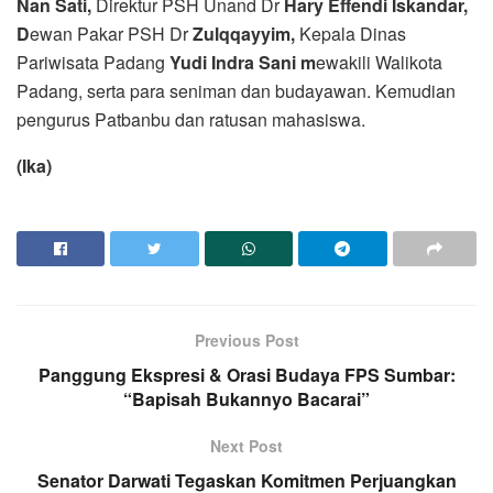
Nan Sati,
Direktur PSH Unand Dr
Hary Effendi Iskandar,
D
ewan Pakar PSH Dr
Zulqqayyim,
Kepala Dinas
Pariwisata Padang
Yudi Indra Sani m
ewakili Walikota
Padang, serta para seniman dan budayawan. Kemudian
pengurus Patbanbu dan ratusan mahasiswa.
(Ika)
Previous Post
Panggung Ekspresi & Orasi Budaya FPS Sumbar:
“Bapisah Bukannyo Bacarai”
Next Post
Senator Darwati Tegaskan Komitmen Perjuangkan