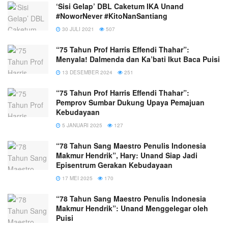
‘Sisi Gelap’ DBL Caketum IKA Unand
#NoworNever #KitoNanSantiang
30 JULI 2021
507
“75 Tahun Prof Harris Effendi Thahar”:
Menyala! Dalmenda dan Ka’bati Ikut Baca Puisi
13 DESEMBER 2024
251
“75 Tahun Prof Harris Effendi Thahar”:
Pemprov Sumbar Dukung Upaya Pemajuan
Kebudayaan
5 JANUARI 2025
127
“78 Tahun Sang Maestro Penulis Indonesia
Makmur Hendrik”, Hary: Unand Siap Jadi
Episentrum Gerakan Kebudayaan
17 MEI 2025
170
“78 Tahun Sang Maestro Penulis Indonesia
Makmur Hendrik”: Unand Menggelegar oleh
Puisi