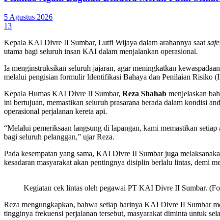
5 Agustus 2026
13
Kepala KAI Divre II Sumbar, Lutfi Wijaya dalam arahannya saat
safe
utama bagi seluruh insan KAI dalam menjalankan operasional.
Ia menginstruksikan seluruh jajaran, agar meningkatkan kewaspadaan, 
melalui pengisian formulir Identifikasi Bahaya dan Penilaian Risiko
Kepala Humas KAI Divre II Sumbar,
Reza Shahab
menjelaskan bahw
ini bertujuan, memastikan seluruh prasarana berada dalam kondisi and
operasional perjalanan kereta api.
“Melalui pemeriksaan langsung di lapangan, kami memastikan setiap 
bagi seluruh pelanggan,” ujar Reza.
Pada kesempatan yang sama, KAI Divre II Sumbar juga melaksanakan sos
kesadaran masyarakat akan pentingnya disiplin berlalu lintas, demi me
Kegiatan cek lintas oleh pegawai PT KAI Divre II Sumbar. (F
Reza mengungkapkan, bahwa setiap harinya KAI Divre II Sumbar men
tingginya frekuensi perjalanan tersebut, masyarakat diminta untuk sel