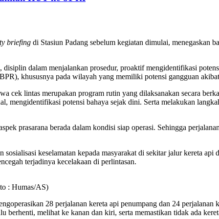
ty briefing
di Stasiun Padang sebelum kegiatan dimulai, menegaskan 
disiplin dalam menjalankan prosedur, proaktif mengidentifikasi potensi
 (IBPR), khususnya pada wilayah yang memiliki potensi gangguan akiba
a cek lintas merupakan program rutin yang dilaksanakan secara berkal
al, mengidentifikasi potensi bahaya sejak dini. Serta melakukan langka
aspek prasarana berada dalam kondisi siap operasi. Sehingga perjalan
ialisasi keselamatan kepada masyarakat di sekitar jalur kereta api da
ncegah terjadinya kecelakaan di perlintasan.
oto : Humas/AS)
goperasikan 28 perjalanan kereta api penumpang dan 24 perjalanan k
alu berhenti, melihat ke kanan dan kiri, serta memastikan tidak ada ker