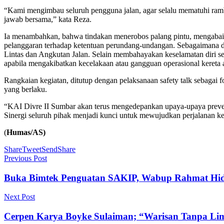
“Kami mengimbau seluruh pengguna jalan, agar selalu mematuhi rambu
jawab bersama,” kata Reza.
Ia menambahkan, bahwa tindakan menerobos palang pintu, mengabaika
pelanggaran terhadap ketentuan perundang-undangan. Sebagaimana
Lintas dan Angkutan Jalan. Selain membahayakan keselamatan diri se
apabila mengakibatkan kecelakaan atau gangguan operasional kereta 
Rangkaian kegiatan, ditutup dengan pelaksanaan safety talk sebagai f
yang berlaku.
“KAI Divre II Sumbar akan terus mengedepankan upaya-upaya prevent
Sinergi seluruh pihak menjadi kunci untuk mewujudkan perjalanan ke
(
Humas/AS)
Share
Tweet
Send
Share
Previous Post
Buka Bimtek Penguatan SAKIP, Wabup Rahmat Hida
Next Post
Cerpen Karya Boyke Sulaiman; “Warisan Tanpa Lim