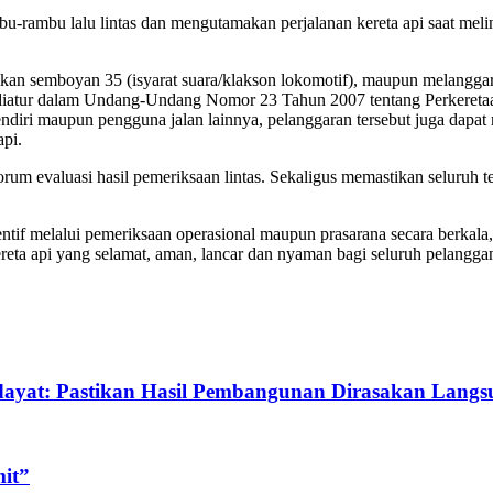
-rambu lalu lintas dan mengutamakan perjalanan kereta api saat meli
n semboyan 35 (isyarat suara/klakson lokomotif), maupun melanggar r
 diatur dalam Undang-Undang Nomor 23 Tahun 2007 tentang Perkeret
ndiri maupun pengguna jalan lainnya, pelanggaran tersebut juga dapa
api.
orum evaluasi hasil pemeriksaan lintas. Sekaligus memastikan seluruh te
if melalui pemeriksaan operasional maupun prasarana secara berkala,
reta api yang selamat, aman, lancar dan nyaman bagi seluruh pelangg
yat: Pastikan Hasil Pembangunan Dirasakan Langs
it”