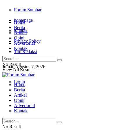
Forum Sumbar
homepage
Home
Berita
Kontak
Artikel
Opini
Privacy Policy
Advertorial
Kontak
Tim Redaksi
No Result
Jumat, Agustus 7, 2026
View All Result
Login
Home
Berita
Artikel
Opini
Advertorial
Kontak
No Result