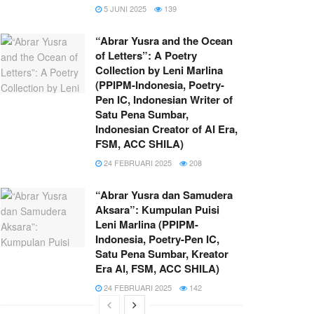
5 JUNI 2025
139
“Abrar Yusra and the Ocean
of Letters”: A Poetry
Collection by Leni Marlina
(PPIPM-Indonesia, Poetry-
Pen IC, Indonesian Writer of
Satu Pena Sumbar,
Indonesian Creator of AI Era,
FSM, ACC SHILA)
24 FEBRUARI 2025
208
“Abrar Yusra dan Samudera
Aksara”: Kumpulan Puisi
Leni Marlina (PPIPM-
Indonesia, Poetry-Pen IC,
Satu Pena Sumbar, Kreator
Era AI, FSM, ACC SHILA)
24 FEBRUARI 2025
142