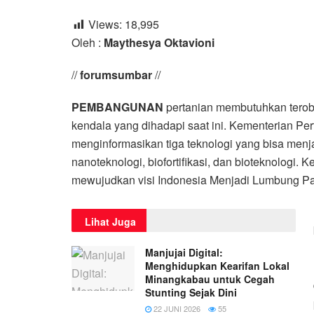
Views:
18,995
Oleh :
Maythesya Oktavioni
//
forumsumbar
//
PEMBANGUNAN
pertanian membutuhkan terob
kendala yang dihadapi saat ini. Kementerian Pe
menginformasikan tiga teknologi yang bisa menja
nanoteknologi, biofortifikasi, dan bioteknologi. K
mewujudkan visi Indonesia Menjadi Lumbung P
Lihat Juga
Manjujai Digital:
Menghidupkan Kearifan Lokal
Minangkabau untuk Cegah
Stunting Sejak Dini
22 JUNI 2026
55