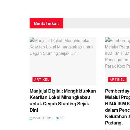
Berita
Terkait
ARTIKEL
ARTIKEL
Manjujai Digital: Menghidupkan
Pemberday
Kearifan Lokal Minangkabau
Melalui Pr
untuk Cegah Stunting Sejak
HIMA IKM 
Dini
dalam Penc
Kelurahan A
22 JUNI 2026
55
Padang.