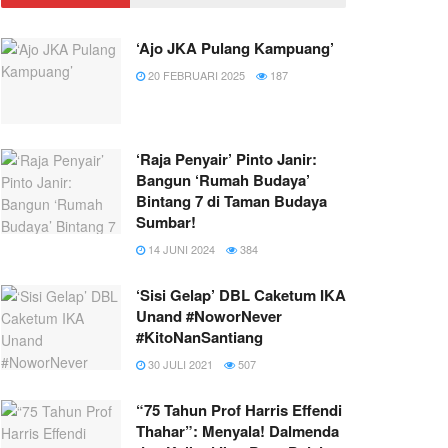
‘Ajo JKA Pulang Kampuang’
20 FEBRUARI 2025
187
‘Raja Penyair’ Pinto Janir:
Bangun ‘Rumah Budaya’
Bintang 7 di Taman Budaya
Sumbar!
14 JUNI 2024
384
‘Sisi Gelap’ DBL Caketum IKA
Unand #NoworNever
#KitoNanSantiang
30 JULI 2021
507
“75 Tahun Prof Harris Effendi
Thahar”: Menyala! Dalmenda