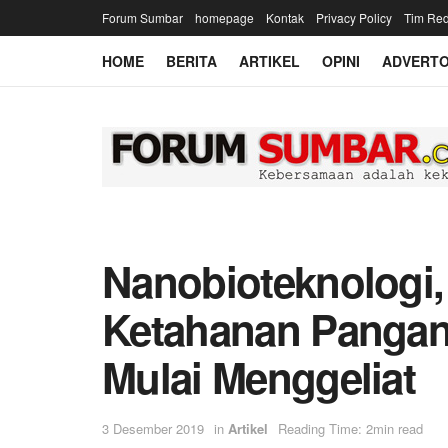
Forum Sumbar
homepage
Kontak
Privacy Policy
Tim Red
HOME
BERITA
ARTIKEL
OPINI
ADVERTO
Nanobioteknologi,
Ketahanan Pangan
Mulai Menggeliat
3 Desember 2019
in
Artikel
Reading Time: 2min read