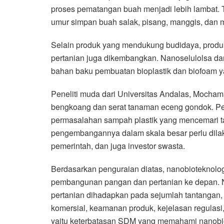
proses pematangan buah menjadi lebih lambat. 
umur simpan buah salak, pisang, manggis, dan 
Selain produk yang mendukung budidaya, produ
pertanian juga dikembangkan. Nanoselulolsa dar
bahan baku pembuatan bioplastik dan biofoam ya
Peneliti muda dari Universitas Andalas, Mochamad
bengkoang dan serat tanaman eceng gondok. Pen
permasalahan sampah plastik yang mencemari tan
pengembangannya dalam skala besar perlu dilaku
pemerintah, dan juga investor swasta.
Berdasarkan penguraian diatas, nanobioteknologi
pembangunan pangan dan pertanian ke depan.
pertanian dihadapkan pada sejumlah tantangan,
komersial, keamanan produk, kejelasan regulasi
yaitu keterbatasan SDM yang memahami nanobio