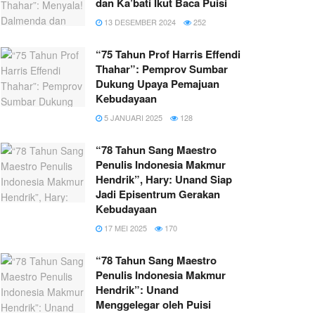
dan Ka’bati Ikut Baca Puisi
13 DESEMBER 2024
252
“75 Tahun Prof Harris Effendi
Thahar”: Pemprov Sumbar
Dukung Upaya Pemajuan
Kebudayaan
5 JANUARI 2025
128
“78 Tahun Sang Maestro
Penulis Indonesia Makmur
Hendrik”, Hary: Unand Siap
Jadi Episentrum Gerakan
Kebudayaan
17 MEI 2025
170
“78 Tahun Sang Maestro
Penulis Indonesia Makmur
Hendrik”: Unand
Menggelegar oleh Puisi