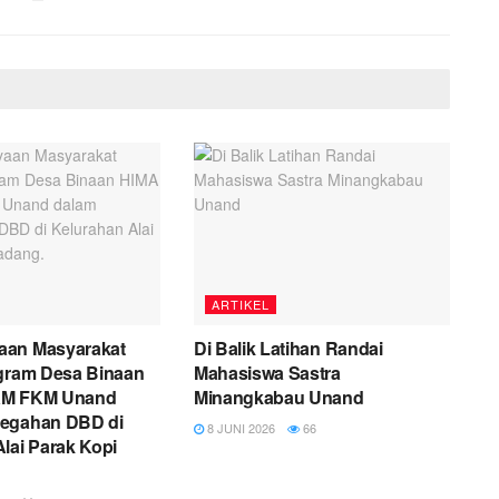
ARTIKEL
aan Masyarakat
Di Balik Latihan Randai
ogram Desa Binaan
Mahasiswa Sastra
KM FKM Unand
Minangkabau Unand
egahan DBD di
8 JUNI 2026
66
lai Parak Kopi