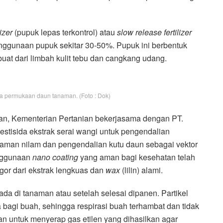
izer
(pupuk lepas terkontrol) atau
slow release fertilizer
ggunaan pupuk sekitar 30-50%. Pupuk ini berbentuk
buat dari limbah kulit tebu dan cangkang udang.
da permukaan daun tanaman. (Foto : Dok)
an, Kementerian Pertanian bekerjasama dengan PT.
stisida ekstrak serai wangi untuk pengendalian
naman nilam dan pengendalian kutu daun sebagai vektor
enggunaan
nano coating
yang aman bagi kesehatan telah
or dari ekstrak lengkuas dan
wax
(lilin) alami.
da di tanaman atau setelah selesai dipanen. Partikel
 bagi buah, sehingga respirasi buah terhambat dan tidak
an untuk menyerap gas etilen yang dihasilkan agar