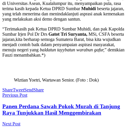
di Universitas Asean, Kualalumpur itu, menyampaikan pula, rasa
terima kasih kepada Ketua DPRD Sumbar
Muhidi
beserta jajaran,
yang telah menerima dan menindaklanjuti asprasi anak kemenakan
yang melakukan aksi demo dengan santun.
“Terimakasih pak Ketua DPRD Sumbar Muhidi, dan pak Kapolda
Sumbar Irjen Pol Dr Drs
Gatot Tri Suryanta,
MSi, CSFA beserta
jajaran,kita berharap semoga Sumatera Barat, bisa kita wujudkan
menjadi contoh baik dalam penyampaian aspirasi masyarakat,
menuju negeri yang
baldatun tayybatun warabun gafur,
” demikian
Fauzi menambahkan.*)
Wiztian Yoetri, Wartawan Senior. (Foto : Dok)
Share
Tweet
Send
Share
Previous Post
Panen Perdana Sawah Pokok Murah di Tanjung
Raya Tunjukkan Hasil Menggembirakan
Next Post