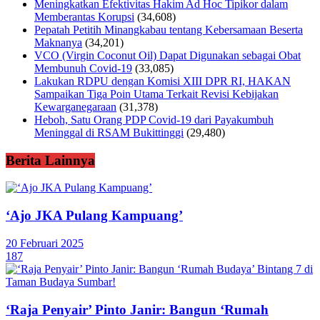
Meningkatkan Efektivitas Hakim Ad Hoc Tipikor dalam
Memberantas Korupsi
(34,608)
Pepatah Petitih Minangkabau tentang Kebersamaan Beserta
Maknanya
(34,201)
VCO (Virgin Coconut Oil) Dapat Digunakan sebagai Obat
Membunuh Covid-19
(33,085)
Lakukan RDPU dengan Komisi XIII DPR RI, HAKAN
Sampaikan Tiga Poin Utama Terkait Revisi Kebijakan
Kewarganegaraan
(31,378)
Heboh, Satu Orang PDP Covid-19 dari Payakumbuh
Meninggal di RSAM Bukittinggi
(29,480)
Berita Lainnya
‘Ajo JKA Pulang Kampuang’
20 Februari 2025
187
‘Raja Penyair’ Pinto Janir: Bangun ‘Rumah