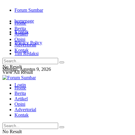
Forum Sumbar
homepage
Home
Berita
Kontak
Artikel
Opini
Privacy Policy
Advertorial
Kontak
Tim Redaksi
No Result
Minggu, Agustus 9, 2026
View All Result
Login
Home
Berita
Artikel
Opini
Advertorial
Kontak
No Result