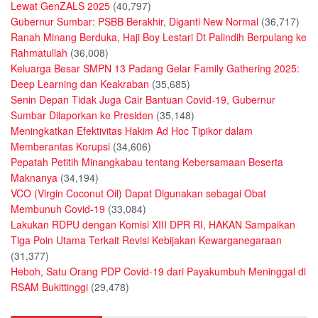
Lewat GenZALS 2025
(40,797)
Gubernur Sumbar: PSBB Berakhir, Diganti New Normal
(36,717)
Ranah Minang Berduka, Haji Boy Lestari Dt Palindih Berpulang ke
Rahmatullah
(36,008)
Keluarga Besar SMPN 13 Padang Gelar Family Gathering 2025:
Deep Learning dan Keakraban
(35,685)
Senin Depan Tidak Juga Cair Bantuan Covid-19, Gubernur
Sumbar Dilaporkan ke Presiden
(35,148)
Meningkatkan Efektivitas Hakim Ad Hoc Tipikor dalam
Memberantas Korupsi
(34,606)
Pepatah Petitih Minangkabau tentang Kebersamaan Beserta
Maknanya
(34,194)
VCO (Virgin Coconut Oil) Dapat Digunakan sebagai Obat
Membunuh Covid-19
(33,084)
Lakukan RDPU dengan Komisi XIII DPR RI, HAKAN Sampaikan
Tiga Poin Utama Terkait Revisi Kebijakan Kewarganegaraan
(31,377)
Heboh, Satu Orang PDP Covid-19 dari Payakumbuh Meninggal di
RSAM Bukittinggi
(29,478)