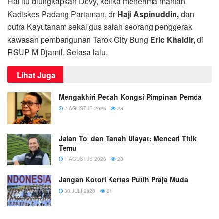
Hal itu diungkapkan Dovy, ketika menerima mantan
Kadiskes Padang Pariaman, dr
Haji Aspinuddin,
dan
putra Kayutanam sekaligus salah seorang penggerak
kawasan pembangunan Tarok City Bung
Eric Khaidir,
di
RSUP M Djamil, Selasa lalu.
Lihat Juga
Mengakhiri Pecah Kongsi Pimpinan Pemda
7 AGUSTUS 2026
23
Jalan Tol dan Tanah Ulayat: Mencari Titik
Temu
1 AGUSTUS 2026
28
Jangan Kotori Kertas Putih Praja Muda
30 JULI 2026
21