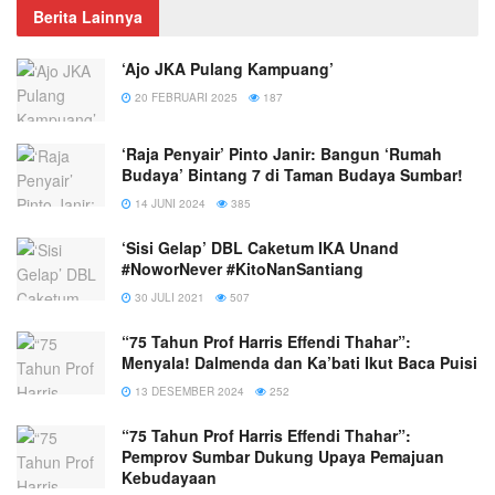
Berita Lainnya
‘Ajo JKA Pulang Kampuang’
20 FEBRUARI 2025
187
‘Raja Penyair’ Pinto Janir: Bangun ‘Rumah
Budaya’ Bintang 7 di Taman Budaya Sumbar!
14 JUNI 2024
385
‘Sisi Gelap’ DBL Caketum IKA Unand
#NoworNever #KitoNanSantiang
30 JULI 2021
507
“75 Tahun Prof Harris Effendi Thahar”:
Menyala! Dalmenda dan Ka’bati Ikut Baca Puisi
13 DESEMBER 2024
252
“75 Tahun Prof Harris Effendi Thahar”:
Pemprov Sumbar Dukung Upaya Pemajuan
Kebudayaan