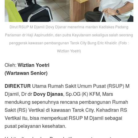
Dirut RSUP M Djamil Dovy Djanar menerima mantan Kadiskes Padang
Pariaman dr Haji Aspinuddin, dan putra Kayutanam sekaligus salah seorang
penggerak kawasan pembangunan Tarok City Bung Eric Khaidir. (Foto :
Wiztian Yoetri)
Oleh:
Wiztian Yoetri
(Wartawan Senior)
DIREKTUR
Utama Rumah Sakit Umum Pusat (RSUP) M
Djamil, Dr dr
Dovy Djanas
, Sp.OG (K) KFM, Mars
mendukung sepenuhnya rencana pembangunan Rumah
Sakit (RS) Vertikal di kawasan Tarok City. Kehadiran RS
Vertikal itu, bisa memperkuat RSUP M Djamil sebagai
pusat pelayanan kesehatan.