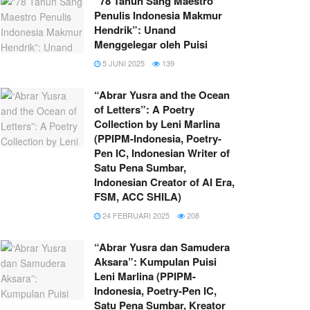
“78 Tahun Sang Maestro
Penulis Indonesia Makmur
Hendrik”: Unand
Menggelegar oleh Puisi
5 JUNI 2025
139
“Abrar Yusra and the Ocean
of Letters”: A Poetry
Collection by Leni Marlina
(PPIPM-Indonesia, Poetry-
Pen IC, Indonesian Writer of
Satu Pena Sumbar,
Indonesian Creator of AI Era,
FSM, ACC SHILA)
24 FEBRUARI 2025
208
“Abrar Yusra dan Samudera
Aksara”: Kumpulan Puisi
Leni Marlina (PPIPM-
Indonesia, Poetry-Pen IC,
Satu Pena Sumbar, Kreator