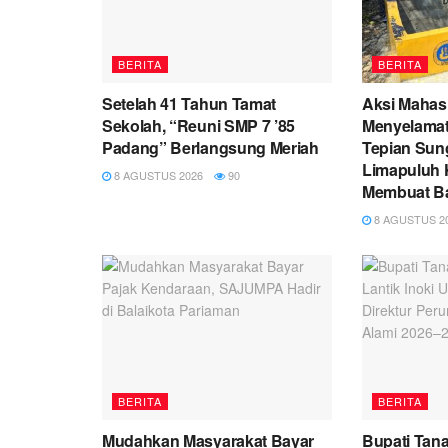
BERITA
BERITA
Setelah 41 Tahun Tamat
Aksi Maha
Sekolah, “Reuni SMP 7 ’85
Menyelama
Padang” Berlangsung Meriah
Tepian Sun
Limapuluh 
8 AGUSTUS 2026
90
Membuat B
8 AGUSTUS 2
BERITA
BERITA
Mudahkan Masyarakat Bayar
Bupati Tana