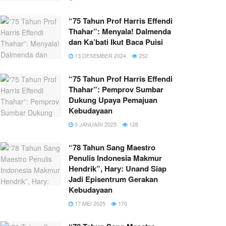
“75 Tahun Prof Harris Effendi
Thahar”: Menyala! Dalmenda
dan Ka’bati Ikut Baca Puisi
13 DESEMBER 2024
252
“75 Tahun Prof Harris Effendi
Thahar”: Pemprov Sumbar
Dukung Upaya Pemajuan
Kebudayaan
5 JANUARI 2025
128
“78 Tahun Sang Maestro
Penulis Indonesia Makmur
Hendrik”, Hary: Unand Siap
Jadi Episentrum Gerakan
Kebudayaan
17 MEI 2025
170