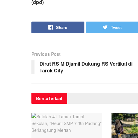
(dpd)
Share
Tweet
Previous Post
Dirut RS M Djamil Dukung RS Vertikal di
Tarok City
Berita
Terkait