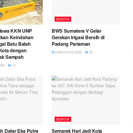
BERITA
siswa KKN UNP
BWS Sumatera V Gelar
tkan Keindahan
Gerakan Irigasi Bersih di
gai Batu Balah
Padang Pariaman
Kota dengan
8 AGUSTUS 2026
26
ak Sampah
026
13
BERITA
h Datar Eka Putra
Semarak Hari Jadi Kota