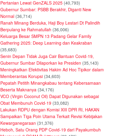
Pertanian Lewat GenZALS 2025
(40,793)
Gubernur Sumbar: PSBB Berakhir, Diganti New
Normal
(36,714)
Ranah Minang Berduka, Haji Boy Lestari Dt Palindih
Berpulang ke Rahmatullah
(36,006)
Keluarga Besar SMPN 13 Padang Gelar Family
Gathering 2025: Deep Learning dan Keakraban
(35,683)
Senin Depan Tidak Juga Cair Bantuan Covid-19,
Gubernur Sumbar Dilaporkan ke Presiden
(35,143)
Meningkatkan Efektivitas Hakim Ad Hoc Tipikor dalam
Memberantas Korupsi
(34,603)
Pepatah Petitih Minangkabau tentang Kebersamaan
Beserta Maknanya
(34,176)
VCO (Virgin Coconut Oil) Dapat Digunakan sebagai
Obat Membunuh Covid-19
(33,082)
Lakukan RDPU dengan Komisi XIII DPR RI, HAKAN
Sampaikan Tiga Poin Utama Terkait Revisi Kebijakan
Kewarganegaraan
(31,376)
Heboh, Satu Orang PDP Covid-19 dari Payakumbuh