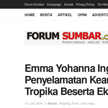
Forum Sumbar
homepage
Kontak
Privacy Policy
Tim Red
HOME
BERITA
ARTIKEL
OPINI
ADVERTO
Emma Yohanna Ing
Penyelamatan Kea
Tropika Beserta E
13 Juni 2024
in
Berita
Reading Time: 2min read