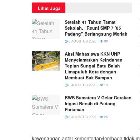
Lihat Juga
Setelah 41 Tahun Tamat
Sekolah, “Reuni SMP 7 ’85
Padang” Berlangsung Meriah
8 AGUSTUS 2026
90
Aksi Mahasiswa KKN UNP
Menyelamatkan Keindahan
Tepian Sungai Batu Balah
Limapuluh Kota dengan
Membuat Bak Sampah
8 AGUSTUS 2026
13
BWS Sumatera V Gelar Gerakan
Irigasi Bersih di Padang
Pariaman
8 AGUSTUS 2026
26
kewenangan antar kementerian/lembaga tidak me