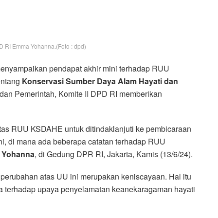
D RI Emma Yohanna.(Foto : dpd)
enyampaikan pendapat akhir mini terhadap RUU
entang
Konservasi Sumber Daya Alam Hayati dan
dan Pemerintah, Komite II DPD RI memberikan
atas RUU KSDAHE untuk ditindaklanjuti ke pembicaraan
ini, di mana ada beberapa catatan terhadap RUU
 Yohanna
, di Gedung DPR RI, Jakarta, Kamis (13/6/24).
rubahan atas UU ini merupakan keniscayaan. Hal itu
iasa terhadap upaya penyelamatan keanekaragaman hayati