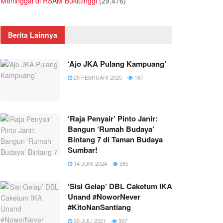
Meninggal di RSAM Bukittinggi
(29,476)
Berita Lainnya
‘Ajo JKA Pulang Kampuang’
20 FEBRUARI 2025
187
‘Raja Penyair’ Pinto Janir:
Bangun ‘Rumah Budaya’
Bintang 7 di Taman Budaya
Sumbar!
14 JUNI 2024
385
‘Sisi Gelap’ DBL Caketum IKA
Unand #NoworNever
#KitoNanSantiang
30 JULI 2021
507