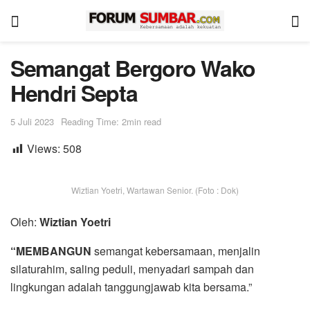
Semangat Bergoro Wako
Hendri Septa
5 Juli 2023
Reading Time: 2min read
Views:
508
Wiztian Yoetri, Wartawan Senior. (Foto : Dok)
Oleh:
Wiztian Yoetri
“MEMBANGUN
semangat kebersamaan, menjalin
silaturahim, saling peduli, menyadari sampah dan
lingkungan adalah tanggungjawab kita bersama.”