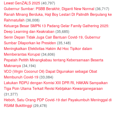
Lewat GenZALS 2025
(40,797)
Gubernur Sumbar: PSBB Berakhir, Diganti New Normal
(36,717)
Ranah Minang Berduka, Haji Boy Lestari Dt Palindih Berpulang ke
Rahmatullah
(36,008)
Keluarga Besar SMPN 13 Padang Gelar Family Gathering 2025:
Deep Learning dan Keakraban
(35,685)
Senin Depan Tidak Juga Cair Bantuan Covid-19, Gubernur
Sumbar Dilaporkan ke Presiden
(35,148)
Meningkatkan Efektivitas Hakim Ad Hoc Tipikor dalam
Memberantas Korupsi
(34,606)
Pepatah Petitih Minangkabau tentang Kebersamaan Beserta
Maknanya
(34,194)
VCO (Virgin Coconut Oil) Dapat Digunakan sebagai Obat
Membunuh Covid-19
(33,084)
Lakukan RDPU dengan Komisi XIII DPR RI, HAKAN Sampaikan
Tiga Poin Utama Terkait Revisi Kebijakan Kewarganegaraan
(31,377)
Heboh, Satu Orang PDP Covid-19 dari Payakumbuh Meninggal di
RSAM Bukittinggi
(29,478)