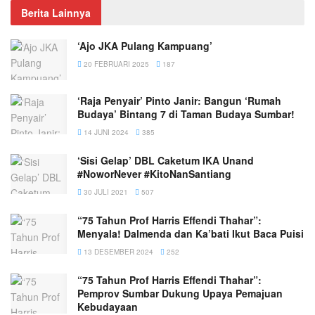
Berita Lainnya
‘Ajo JKA Pulang Kampuang’
20 FEBRUARI 2025
187
‘Raja Penyair’ Pinto Janir: Bangun ‘Rumah
Budaya’ Bintang 7 di Taman Budaya Sumbar!
14 JUNI 2024
385
‘Sisi Gelap’ DBL Caketum IKA Unand
#NoworNever #KitoNanSantiang
30 JULI 2021
507
“75 Tahun Prof Harris Effendi Thahar”:
Menyala! Dalmenda dan Ka’bati Ikut Baca Puisi
13 DESEMBER 2024
252
“75 Tahun Prof Harris Effendi Thahar”:
Pemprov Sumbar Dukung Upaya Pemajuan
Kebudayaan