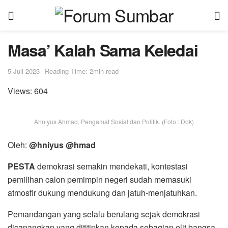
Masa’ Kalah Sama Keledai
5 Juli 2023
Reading Time: 2min read
Views:
604
Ahniyus Ahmad, Pengamat Sosial dan Politik. (Foto : Dok)
Oleh:
@hniyus @hmad
PESTA
demokrasi semakin mendekati, kontestasi
pemilihan calon pemimpin negeri sudah memasuki
atmosfir dukung mendukung dan jatuh-menjatuhkan.
Pemandangan yang selalu berulang sejak demokrasi
dicanangkan yang dititipkan kepada sebagian elit bangsa