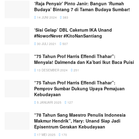
‘Raja Penyair’ Pinto Janir: Bangun ‘Rumah
Budaya’ Bintang 7 di Taman Budaya Sumbar!
14 JUNI 2024
383
‘Sisi Gelap’ DBL Caketum IKA Unand
#NoworNever #KitoNanSantiang
30 JULI 2021
507
“75 Tahun Prof Harris Effendi Thahar”:
Menyala! Dalmenda dan Ka’bati Ikut Baca Puisi
13 DESEMBER 2024
251
“75 Tahun Prof Harris Effendi Thahar”:
Pemprov Sumbar Dukung Upaya Pemajuan
Kebudayaan
5 JANUARI 2025
127
“78 Tahun Sang Maestro Penulis Indonesia
Makmur Hendrik”, Hary: Unand Siap Jadi
Episentrum Gerakan Kebudayaan
17 MEI 2025
170