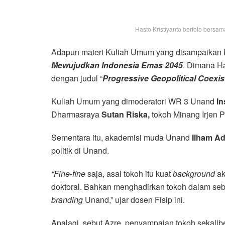
Hasto Kristiyanto berfoto bersa
Adapun materi Kuliah Umum yang disampaikan 
Mewujudkan Indonesia Emas 2045
. Dimana H
dengan judul “
Progressive Geopolitical Coexi
Kuliah Umum yang dimoderatori WR 3 Unand
In
Dharmasraya
Sutan Riska,
tokoh Minang Irjen P
Sementara itu, akademisi muda Unand
Ilham Ad
politik di Unand.
“Fine-fine
saja, asal tokoh itu kuat
background
ak
doktoral. Bahkan menghadirkan tokoh dalam seb
branding
Unand,” ujar dosen Fisip ini.
Apalagi, sebut Azre, penyampaian tokoh sekaliber