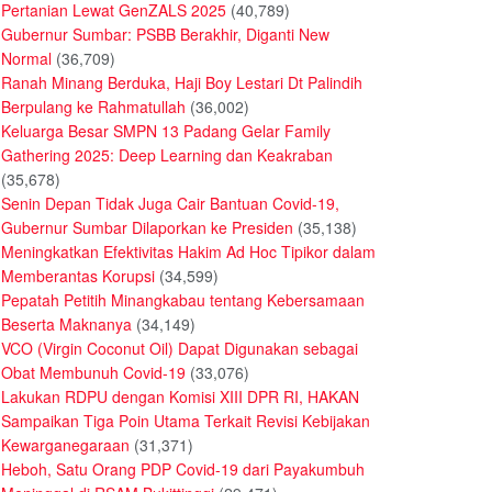
Pertanian Lewat GenZALS 2025
(40,789)
Gubernur Sumbar: PSBB Berakhir, Diganti New
Normal
(36,709)
Ranah Minang Berduka, Haji Boy Lestari Dt Palindih
Berpulang ke Rahmatullah
(36,002)
Keluarga Besar SMPN 13 Padang Gelar Family
Gathering 2025: Deep Learning dan Keakraban
(35,678)
Senin Depan Tidak Juga Cair Bantuan Covid-19,
Gubernur Sumbar Dilaporkan ke Presiden
(35,138)
Meningkatkan Efektivitas Hakim Ad Hoc Tipikor dalam
Memberantas Korupsi
(34,599)
Pepatah Petitih Minangkabau tentang Kebersamaan
Beserta Maknanya
(34,149)
VCO (Virgin Coconut Oil) Dapat Digunakan sebagai
Obat Membunuh Covid-19
(33,076)
Lakukan RDPU dengan Komisi XIII DPR RI, HAKAN
Sampaikan Tiga Poin Utama Terkait Revisi Kebijakan
Kewarganegaraan
(31,371)
Heboh, Satu Orang PDP Covid-19 dari Payakumbuh