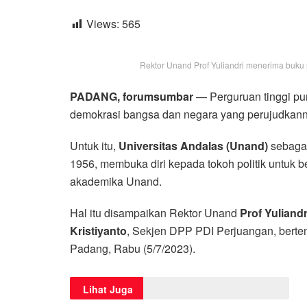
Views:
565
Rektor Unand Prof Yuliandri menerima buku s
PADANG, forumsumbar
— Perguruan tinggi pu
demokrasi bangsa dan negara yang perujudkanny
Untuk itu,
Universitas Andalas (Unand)
sebagai
1956, membuka diri kepada tokoh politik untuk b
akademika Unand.
Hal itu disampaikan Rektor Unand
Prof Yuliandr
Kristiyanto
, Sekjen DPP PDI Perjuangan, bert
Padang, Rabu (5/7/2023).
Lihat Juga