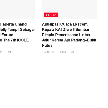
BERITA
 Faperta Unand
Antisipasi Cuaca Ekstrem,
Nelly Tampil Sebagai
Kepala KAI Divre II Sumbar
i Forum
Pimpin Pemeriksaan Lintas
al The 7th ICOEE
Jalur Kereta Api Padang–Bukit
Putus
26
94
5 AGUSTUS 2026
26