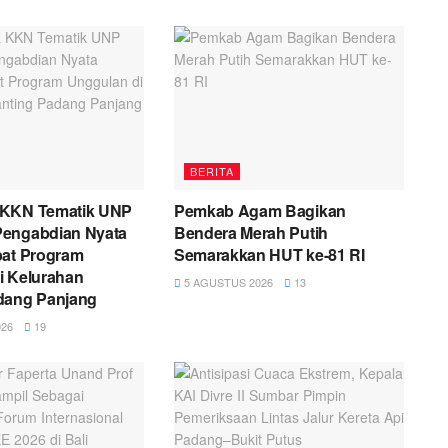
BERITA
 KKN Tematik UNP
Pemkab Agam Bagikan
engabdian Nyata
Bendera Merah Putih
pat Program
Semarakkan HUT ke-81 RI
i Kelurahan
5 AGUSTUS 2026
13
dang Panjang
26
19