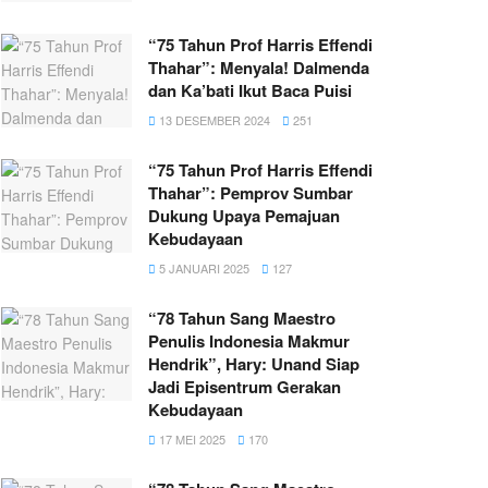
“75 Tahun Prof Harris Effendi
Thahar”: Menyala! Dalmenda
dan Ka’bati Ikut Baca Puisi
13 DESEMBER 2024
251
“75 Tahun Prof Harris Effendi
Thahar”: Pemprov Sumbar
Dukung Upaya Pemajuan
Kebudayaan
5 JANUARI 2025
127
“78 Tahun Sang Maestro
Penulis Indonesia Makmur
Hendrik”, Hary: Unand Siap
Jadi Episentrum Gerakan
Kebudayaan
17 MEI 2025
170