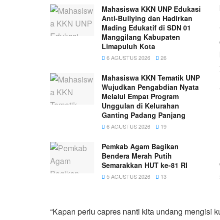
Mahasiswa KKN UNP Edukasi
Anti-Bullying dan Hadirkan
Mading Edukatif di SDN 01
Manggilang Kabupaten
Limapuluh Kota
6 AGUSTUS 2026
26
Mahasiswa KKN Tematik UNP
Wujudkan Pengabdian Nyata
Melalui Empat Program
Unggulan di Kelurahan
Ganting Padang Panjang
6 AGUSTUS 2026
19
Pemkab Agam Bagikan
Bendera Merah Putih
Semarakkan HUT ke-81 RI
5 AGUSTUS 2026
13
“Kapan perlu capres nanti kita undang mengisi ku