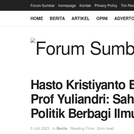
Forum Sumbar
homepage
Kontak
Privacy Policy
Tim Red
HOME
BERITA
ARTIKEL
OPINI
ADVERTO
Hasto Kristiyanto
Prof Yuliandri: Sa
Politik Berbagi Il
5 Juli 2023
in
Berita
Reading Time: 2min read