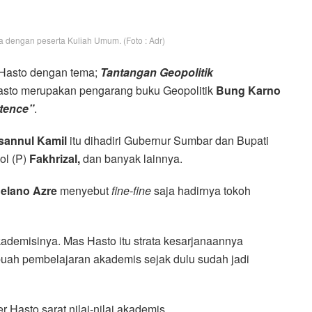
ma dengan peserta Kuliah Umum. (Foto : Adr)
Hasto dengan tema;
Tantangan Geopolitik
asto merupakan pengarang buku Geopolitik
Bung Karno
stence”
.
sannul Kamil
itu dihadiri Gubernur Sumbar dan Bupati
ol (P)
Fakhrizal,
dan banyak lainnya.
elano Azre
menyebut
fine-fine
saja hadirnya tokoh
ademisinya. Mas Hasto itu strata kesarjanaannya
uah pembelajaran akademis sejak dulu sudah jadi
 Hasto sarat nilai-nilai akademis.