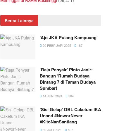
Meninggal di RSAM Bukittinggi
(29,471)
Berita Lainnya
‘Ajo JKA Pulang Kampuang’
20 FEBRUARI 2025
187
‘Raja Penyair’ Pinto Janir:
Bangun ‘Rumah Budaya’
Bintang 7 di Taman Budaya
Sumbar!
14 JUNI 2024
384
‘Sisi Gelap’ DBL Caketum IKA
Unand #NoworNever
#KitoNanSantiang
30 JULI 2021
507