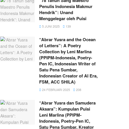
“78 Tahun Sang Maestro
Penulis Indonesia Makmur
Hendrik”: Unand
Menggelegar oleh Puisi
5 JUNI 2025
139
“Abrar Yusra and the Ocean
of Letters”: A Poetry
Collection by Leni Marlina
(PPIPM-Indonesia, Poetry-
Pen IC, Indonesian Writer of
Satu Pena Sumbar,
Indonesian Creator of AI Era,
FSM, ACC SHILA)
24 FEBRUARI 2025
208
“Abrar Yusra dan Samudera
Aksara”: Kumpulan Puisi
Leni Marlina (PPIPM-
Indonesia, Poetry-Pen IC,
Satu Pena Sumbar, Kreator