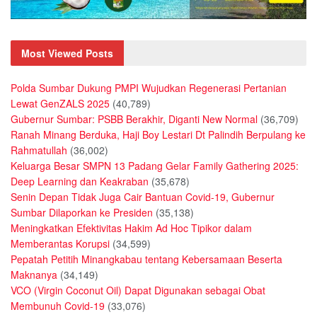
Most Viewed Posts
Polda Sumbar Dukung PMPI Wujudkan Regenerasi Pertanian
Lewat GenZALS 2025
(40,789)
Gubernur Sumbar: PSBB Berakhir, Diganti New Normal
(36,709)
Ranah Minang Berduka, Haji Boy Lestari Dt Palindih Berpulang ke
Rahmatullah
(36,002)
Keluarga Besar SMPN 13 Padang Gelar Family Gathering 2025:
Deep Learning dan Keakraban
(35,678)
Senin Depan Tidak Juga Cair Bantuan Covid-19, Gubernur
Sumbar Dilaporkan ke Presiden
(35,138)
Meningkatkan Efektivitas Hakim Ad Hoc Tipikor dalam
Memberantas Korupsi
(34,599)
Pepatah Petitih Minangkabau tentang Kebersamaan Beserta
Maknanya
(34,149)
VCO (Virgin Coconut Oil) Dapat Digunakan sebagai Obat
Membunuh Covid-19
(33,076)