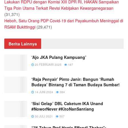
Lakukan RDPU dengan Komisi XIII DPR RI, HAKAN Sampaikan
Tiga Poin Utama Terkait Revisi Kebijakan Kewarganegaraan
(31,371)
Heboh, Satu Orang PDP Covid-19 dari Payakumbuh Meninggal di
RSAM Bukittinggi
(29,471)
Berita Lainnya
‘Ajo JKA Pulang Kampuang’
20 FEBRUARI 2025
187
‘Raja Penyair’ Pinto Janir: Bangun ‘Rumah
Budaya’ Bintang 7 di Taman Budaya Sumbar!
14 JUNI 2024
384
‘Sisi Gelap’ DBL Caketum IKA Unand
#NoworNever #KitoNanSantiang
30 JULI 2021
507
“75 Tahun Prof Harris Effendi Thahar”: