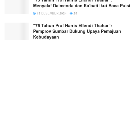
Menyala! Dalmenda dan Ka’bati Ikut Baca Puisi
13 DESEMBER 2024
251
“75 Tahun Prof Harris Effendi Thahar”:
Pemprov Sumbar Dukung Upaya Pemajuan
Kebudayaan
5 JANUARI 2025
127
“78 Tahun Sang Maestro Penulis Indonesia
Makmur Hendrik”, Hary: Unand Siap Jadi
Episentrum Gerakan Kebudayaan
17 MEI 2025
170
“78 Tahun Sang Maestro Penulis Indonesia
Makmur Hendrik”: Unand Menggelegar oleh
Puisi
5 JUNI 2025
139
“Abrar Yusra and the Ocean of Letters”: A
Poetry Collection by Leni Marlina (PPIPM-
Indonesia, Poetry-Pen IC, Indonesian Writer of