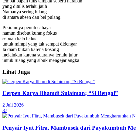
tempat papan tulis tampak seperti harapan
yang ditulis terlalu jauh
Namanya sering hilang
di antara absen dan bel pulang
Pikirannya penuh cahaya
namun disebut kurang fokus
sebuah kata halus
untuk mimpi yang tak sempat didengar
Ia diam bukan karena kosong
melainkan karena suaranya terlalu jujur
untuk ruang yang sibuk mengejar angka
Lihat Juga
Cerpen Karya Ilhamdi Sulaiman; “Si Bengal”
2 Juli 2026
37
Penyair Iyut Fitra, Mambusek dari Payakumbuh M