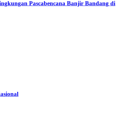
ingkungan Pascabencana Banjir Bandang di
asional