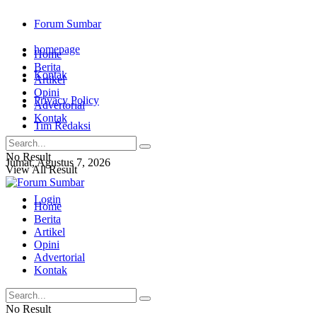
Forum Sumbar
homepage
Home
Berita
Kontak
Artikel
Opini
Privacy Policy
Advertorial
Kontak
Tim Redaksi
No Result
Jumat, Agustus 7, 2026
View All Result
Login
Home
Berita
Artikel
Opini
Advertorial
Kontak
No Result