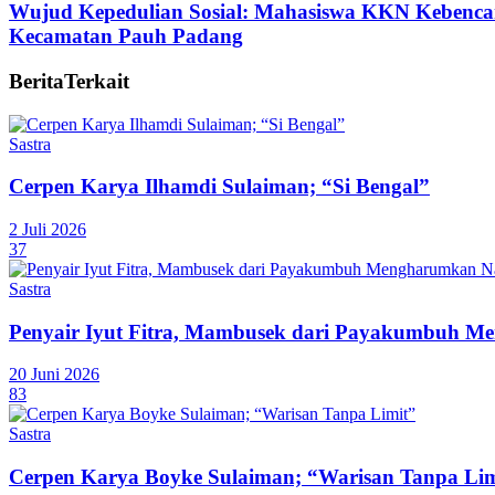
Wujud Kepedulian Sosial: Mahasiswa KKN Kebenca
Kecamatan Pauh Padang
Berita
Terkait
Sastra
Cerpen Karya Ilhamdi Sulaiman; “Si Bengal”
2 Juli 2026
37
Sastra
Penyair Iyut Fitra, Mambusek dari Payakumbuh M
20 Juni 2026
83
Sastra
Cerpen Karya Boyke Sulaiman; “Warisan Tanpa Lim