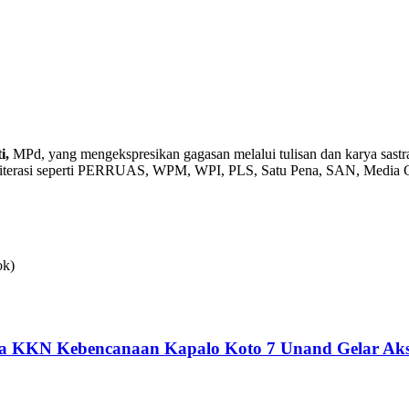
i,
MPd, yang mengekspresikan gagasan melalui tulisan dan karya sastra.
as literasi seperti PERRUAS, WPM, WPI, PLS, Satu Pena, SAN, Media G
ok)
a KKN Kebencanaan Kapalo Koto 7 Unand Gelar Aksi