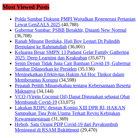
Most Viewed Posts
Polda Sumbar Dukung PMPI Wujudkan Regenerasi Pertanian
Lewat GenZALS 2025
(40,788)
Gubernur Sumbar: PSBB Berakhir, Diganti New Normal
(36,708)
Ranah Minang Berduka, Haji Boy Lestari Dt Palindih
Berpulang ke Rahmatullah
(36,001)
Keluarga Besar SMPN 13 Padang Gelar Family Gathering
2025: Deep Learning dan Keakraban
(35,677)
Senin Depan Tidak Juga Cair Bantuan Covid-19, Gubernur
Sumbar Dilaporkan ke Presiden
(35,136)
Meningkatkan Efektivitas Hakim Ad Hoc Tipikor dalam
Memberantas Korupsi
(34,598)
Pepatah Petitih Minangkabau tentang Kebersamaan Beserta
Maknanya
(34,144)
VCO (Virgin Coconut Oil) Dapat Digunakan sebagai Obat
Membunuh Covid-19
(33,075)
Lakukan RDPU dengan Komisi XIII DPR RI, HAKAN
Sampaikan Tiga Poin Utama Terkait Revisi Kebijakan
Kewarganegaraan
(31,369)
Heboh, Satu Orang PDP Covid-19 dari Payakumbuh
Meninggal di RSAM Bukittinggi
(29,470)