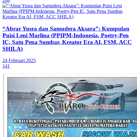
208
“Abrar Yusra dan Samudera Aksara”: Kumpulan
Puisi Leni Marlina (PPIPM-Indonesia, Poetry-Pen
IC, Satu Pena Sumbar, Kreator Era AI, FSM, ACC
SHILA)
24 Februari 2025
141