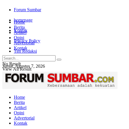
Forum Sumbar
homepage
Home
Berita
Kontak
Artikel
Opini
Privacy Policy
Advertorial
Kontak
Tim Redaksi
No Result
Jumat, Agustus 7, 2026
View All Result
Login
Home
Berita
Artikel
Opini
Advertorial
Kontak