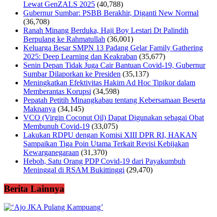
Lewat GenZALS 2025
(40,788)
Gubernur Sumbar: PSBB Berakhir, Diganti New Normal
(36,708)
Ranah Minang Berduka, Haji Boy Lestari Dt Palindih
Berpulang ke Rahmatullah
(36,001)
Keluarga Besar SMPN 13 Padang Gelar Family Gathering
2025: Deep Learning dan Keakraban
(35,677)
Senin Depan Tidak Juga Cair Bantuan Covid-19, Gubernur
Sumbar Dilaporkan ke Presiden
(35,137)
Meningkatkan Efektivitas Hakim Ad Hoc Tipikor dalam
Memberantas Korupsi
(34,598)
Pepatah Petitih Minangkabau tentang Kebersamaan Beserta
Maknanya
(34,145)
VCO (Virgin Coconut Oil) Dapat Digunakan sebagai Obat
Membunuh Covid-19
(33,075)
Lakukan RDPU dengan Komisi XIII DPR RI, HAKAN
Sampaikan Tiga Poin Utama Terkait Revisi Kebijakan
Kewarganegaraan
(31,370)
Heboh, Satu Orang PDP Covid-19 dari Payakumbuh
Meninggal di RSAM Bukittinggi
(29,470)
Berita Lainnya