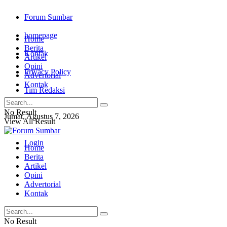
Forum Sumbar
homepage
Home
Berita
Kontak
Artikel
Opini
Privacy Policy
Advertorial
Kontak
Tim Redaksi
No Result
Jumat, Agustus 7, 2026
View All Result
Login
Home
Berita
Artikel
Opini
Advertorial
Kontak
No Result