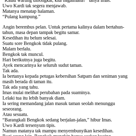
“Kalau warung dibongkar, kita bagaimana?” tanya Imas.
Uwo Kardi tak segera menjawab.
Matanya menatap halaman.
“Pulang kampung.”
Angin berembus pelan. Untuk pertama kalinya dalam bertahun-
tahun, masa depan tampak begitu samar.
Kesedihan itu belum selesai.
Suatu sore Bengkok tidak pulang.
Malam berlalu.
Bengkok tak muncul.
Hari berikutnya juga begitu.
Ayek mencarinya ke seluruh sudut taman.
Tak ada.
Ia bertanya kepada petugas kebersihan Satpam dan seniman yang
masih berada di taman itu.
Tak ada yang tahu.
Imas mulai melihat perubahan pada suaminya.
Lelaki tua itu lebih banyak diam.
Ia sering memandang jalan masuk taman seolah menunggu
seseorang.
Atau sesuatu.
“Barangkali Bengkok sedang berjalan-jalan,” hibur Imas.
Uwo Kardi tersenyum tipis.
Namun matanya tak mampu menyembunyikan kesedihan.