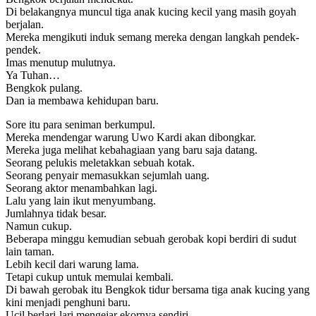
Di belakangnya muncul tiga anak kucing kecil yang masih goyah
berjalan.
Mereka mengikuti induk semang mereka dengan langkah pendek-
pendek.
Imas menutup mulutnya.
Ya Tuhan…
Bengkok pulang.
Dan ia membawa kehidupan baru.
Sore itu para seniman berkumpul.
Mereka mendengar warung Uwo Kardi akan dibongkar.
Mereka juga melihat kebahagiaan yang baru saja datang.
Seorang pelukis meletakkan sebuah kotak.
Seorang penyair memasukkan sejumlah uang.
Seorang aktor menambahkan lagi.
Lalu yang lain ikut menyumbang.
Jumlahnya tidak besar.
Namun cukup.
Beberapa minggu kemudian sebuah gerobak kopi berdiri di sudut
lain taman.
Lebih kecil dari warung lama.
Tetapi cukup untuk memulai kembali.
Di bawah gerobak itu Bengkok tidur bersama tiga anak kucing yang
kini menjadi penghuni baru.
Ucil berlari-lari mengejar ekornya sendiri.