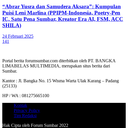
“Abrar Yusra dan Samudera Aksara”: Kumpulan
Puisi Leni Marlina (PPIPM-Indonesia, Poetry-Pen
IC, Satu Pena Sumbar, Kreator Era AI, FSM, ACC
SHILA)
24 Februari 2025
141
Portal berita forumsumbar.com diterbitkan oleh PT. BANGKA
LIMABELAS MULTIMEDIA, merupakan situs berita dari
Sumbar.
Kantor : Jl. Bangka No. 15 Wisma Warta Ulak Karang – Padang
(25133)
HP / WA : 081275665100
Kontak
Privacy Policy
Tim Redaksi
Hak Cipta oleh Forum Sumbar 2022