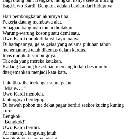
Bagi orang lain, Bengkok mungkin hanya seekor kucing.
Bagi Uwo Kardi, Bengkok adalah bagian dari hidupnya.
Hari pembongkaran akhirnya tiba.
Pekerja datang membawa alat.
Sebagian bangunan mulai diratakan.
Warung-warung kosong satu demi satu.
Uwo Kardi duduk di kursi kayu tuanya.
Di hadapannya, gelas-gelas yang selama puluhan tahun
menemaninya telah dikemas dalam kardus.
Imas duduk di sampingnya.
Tak ada yang mereka katakan.
Kadang-kadang kesedihan memang terlalu besar untuk
diterjemahkan menjadi kata-kata.
Lalu tiba-tiba terdengar suara pelan.
“Miauw…”
Uwo Kardi menoleh.
Jantungnya berdegup.
Di bawah pohon tua dekat pagar berdiri seekor kucing kuning
kurus.
Bengkok.
“Bengkok!”
Uwo Kardi berdiri.
Air matanya langsung jatuh.
Bengkok berjalan mendekat.