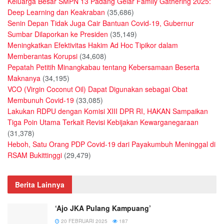
Keluarga Besar SMPN 13 Padang Gelar Family Gathering 2025:
Deep Learning dan Keakraban
(35,686)
Senin Depan Tidak Juga Cair Bantuan Covid-19, Gubernur
Sumbar Dilaporkan ke Presiden
(35,149)
Meningkatkan Efektivitas Hakim Ad Hoc Tipikor dalam
Memberantas Korupsi
(34,608)
Pepatah Petitih Minangkabau tentang Kebersamaan Beserta
Maknanya
(34,195)
VCO (Virgin Coconut Oil) Dapat Digunakan sebagai Obat
Membunuh Covid-19
(33,085)
Lakukan RDPU dengan Komisi XIII DPR RI, HAKAN Sampaikan
Tiga Poin Utama Terkait Revisi Kebijakan Kewarganegaraan
(31,378)
Heboh, Satu Orang PDP Covid-19 dari Payakumbuh Meninggal di
RSAM Bukittinggi
(29,479)
Berita Lainnya
‘Ajo JKA Pulang Kampuang’
20 FEBRUARI 2025
187