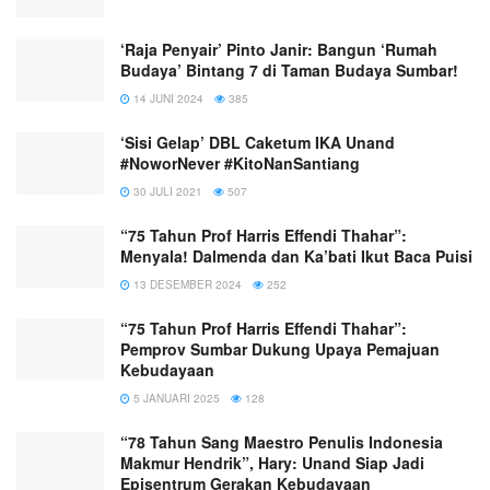
‘Raja Penyair’ Pinto Janir: Bangun ‘Rumah
Budaya’ Bintang 7 di Taman Budaya Sumbar!
14 JUNI 2024
385
‘Sisi Gelap’ DBL Caketum IKA Unand
#NoworNever #KitoNanSantiang
30 JULI 2021
507
“75 Tahun Prof Harris Effendi Thahar”:
Menyala! Dalmenda dan Ka’bati Ikut Baca Puisi
13 DESEMBER 2024
252
“75 Tahun Prof Harris Effendi Thahar”:
Pemprov Sumbar Dukung Upaya Pemajuan
Kebudayaan
5 JANUARI 2025
128
“78 Tahun Sang Maestro Penulis Indonesia
Makmur Hendrik”, Hary: Unand Siap Jadi
Episentrum Gerakan Kebudayaan