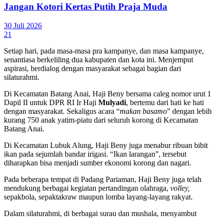
Jangan Kotori Kertas Putih Praja Muda
30 Juli 2026
21
Setiap hari, pada masa-masa pra kampanye, dan masa kampanye,
senantiasa berkeliling dua kabupaten dan kota ini. Menjemput
aspirasi, berdialog dengan masyarakat sebagai bagian dari
silaturahmi.
Di Kecamatan Batang Anai, Haji Beny bersama caleg nomor urut 1
Dapil II untuk DPR RI Ir Haji
Mulyadi
, bertemu dari hati ke hati
dengan masyarakat. Sekaligus acara “
makan basamo
” dengan lebih
kurang 750 anak yatim-piatu dari seluruh korong di Kecamatan
Batang Anai.
Di Kecamatan Lubuk Alung, Haji Beny juga menabur ribuan bibit
ikan pada sejumlah bandar irigasi. “Ikan larangan”, tersebut
diharapkan bisa menjadi sumber ekonomi korong dan nagari.
Pada beberapa tempat di Padang Pariaman, Haji Beny juga telah
mendukung berbagai kegiatan pertandingan olahraga,
volley,
sepakbola, sepaktakraw maupun lomba layang-layang rakyat.
Dalam silaturahmi, di berbagai surau dan mushala, menyambut