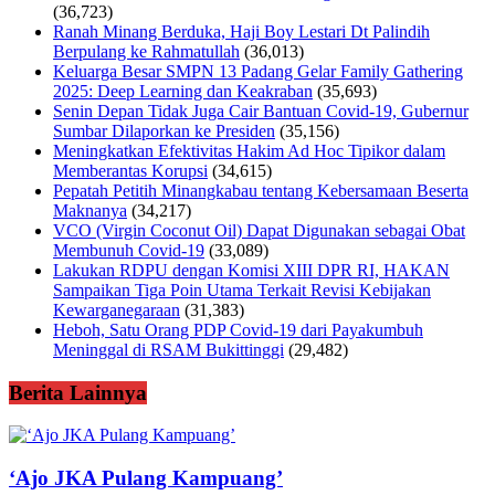
(36,723)
Ranah Minang Berduka, Haji Boy Lestari Dt Palindih
Berpulang ke Rahmatullah
(36,013)
Keluarga Besar SMPN 13 Padang Gelar Family Gathering
2025: Deep Learning dan Keakraban
(35,693)
Senin Depan Tidak Juga Cair Bantuan Covid-19, Gubernur
Sumbar Dilaporkan ke Presiden
(35,156)
Meningkatkan Efektivitas Hakim Ad Hoc Tipikor dalam
Memberantas Korupsi
(34,615)
Pepatah Petitih Minangkabau tentang Kebersamaan Beserta
Maknanya
(34,217)
VCO (Virgin Coconut Oil) Dapat Digunakan sebagai Obat
Membunuh Covid-19
(33,089)
Lakukan RDPU dengan Komisi XIII DPR RI, HAKAN
Sampaikan Tiga Poin Utama Terkait Revisi Kebijakan
Kewarganegaraan
(31,383)
Heboh, Satu Orang PDP Covid-19 dari Payakumbuh
Meninggal di RSAM Bukittinggi
(29,482)
Berita Lainnya
‘Ajo JKA Pulang Kampuang’