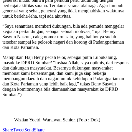
generasi muda, bahwa para pemuda perlu didukung dengan
berbagai aktifitas sarana. Terutama sarana olahraga. Agar tumbuh
generasi yang sehat, generasi yang tidak menghabiskan waktunya
untuk berleha-leha, tapi ada aktivitas.
“Saya senantiasa memberi dukungan, bila ada pemuda menggelar
kegiatan pertandingan, sebagai sebuah motivasi,” ujar Benny
Saswin Nasrun, caleg nomor urut satu, yang balihonya sudah
tersebar sampai ke pelosok nagari dan korong di Padangpariaman
dan Kota Pariaman.
Mampukan Haji Beny pecah telor, sebagai putra Lubukalung,
masuk ke DPRD Sumbar? “Inshaa Allah, saya optimis, dari respons
dan dukungan masyarakat. Besarnya dukungan masyarakat
membuat kami bersemangat, dan kami juga siap bekerja
membangun daerah dan nagari untuk kehidupan Padangpariaman
dan Kota Pariaman yang lebih baik lagi,” tukas Beny Saswin
dengan komitmennya bila diamanahkan masyarakat ke DPRD
Sumbar.*)
Wiztian Yoetri, Wartawan Senior. (Foto : Dok)
Share
Tweet
Send
Share