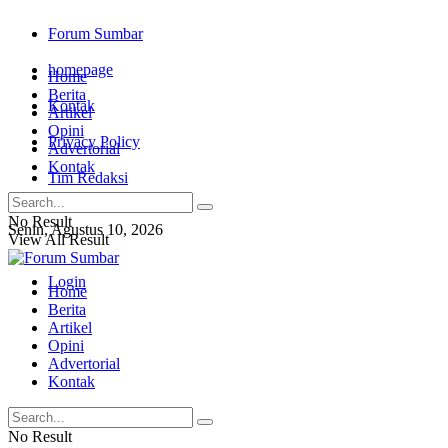
Forum Sumbar
homepage
Home
Berita
Kontak
Artikel
Opini
Privacy Policy
Advertorial
Kontak
Tim Redaksi
No Result
Senin, Agustus 10, 2026
View All Result
Login
Home
Berita
Artikel
Opini
Advertorial
Kontak
No Result