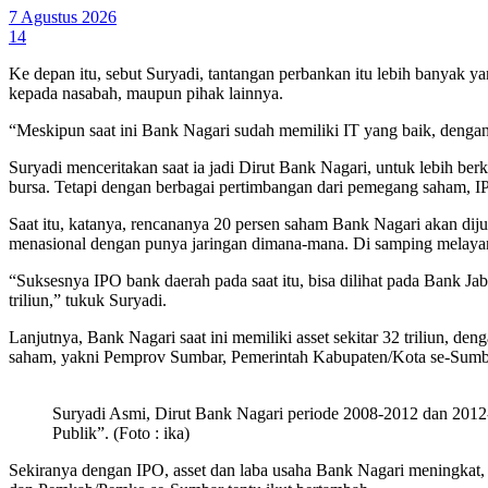
7 Agustus 2026
14
Ke depan itu, sebut Suryadi, tantangan perbankan itu lebih banyak 
kepada nasabah, maupun pihak lainnya.
“Meskipun saat ini Bank Nagari sudah memiliki IT yang baik, dengan
Suryadi menceritakan saat ia jadi Dirut Bank Nagari, untuk lebih b
bursa. Tetapi dengan berbagai pertimbangan dari pemegang saham, IPO
Saat itu, katanya, rencananya 20 persen saham Bank Nagari akan di
menasional dengan punya jaringan dimana-mana. Di samping melayani
“Suksesnya IPO bank daerah pada saat itu, bisa dilihat pada Bank Jab
triliun,” tukuk Suryadi.
Lanjutnya, Bank Nagari saat ini memiliki asset sekitar 32 triliun, d
saham, yakni Pemprov Sumbar, Pemerintah Kabupaten/Kota se-Sumb
Suryadi Asmi, Dirut Bank Nagari periode 2008-2012 dan 2012-
Publik”. (Foto : ika)
Sekiranya dengan IPO, asset dan laba usaha Bank Nagari meningkat