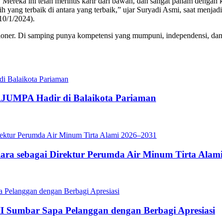
reka ini telah merintis karir dari bawah, dan sangat paham dengan ku
ih yang terbaik di antara yang terbaik,” ujar Suryadi Asmi, saat menja
10/1/2024).
oner. Di samping punya kompetensi yang mumpuni, independensi, dan t
JUMPA Hadir di Balaikota Pariaman
iara sebagai Direktur Perumda Air Minum Tirta Alam
II Sumbar Sapa Pelanggan dengan Berbagi Apresiasi