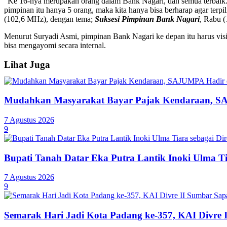
“Ke 16-nya merupakan orang dalam Bank Nagari, dan semua terbaik. Me
pimpinan itu hanya 5 orang, maka kita hanya bisa berharap agar terpil
(102,6 MHz), dengan tema;
Suksesi Pimpinan Bank Nagari
, Rabu (
Menurut Suryadi Asmi, pimpinan Bank Nagari ke depan itu harus visi
bisa mengayomi secara internal.
Lihat Juga
Mudahkan Masyarakat Bayar Pajak Kendaraan, SA
7 Agustus 2026
9
Bupati Tanah Datar Eka Putra Lantik Inoki Ulma T
7 Agustus 2026
9
Semarak Hari Jadi Kota Padang ke-357, KAI Divre 