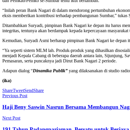
dan Pemkab/Pemko se-Sumbar tentu ikut bertambah.
“Inilah peran Bank Nagari di dalam mendorong pertumbuhan ekonomi 
eksis memberikan kontribusi terhadap pembangunan Sumbar,” tukas 
Ditambahkan Suryadi, pimpinan Bank Nagari ke depan itu harus memili
integritas, tentunya akan berdampak kepada kepercayaan masyarakat 
Kemudian, Suryadi Asmi berharap pimpinan Bank Nagari ke depan itu 
“Ya seperti sistem MLM lah. Produk-produk yang dihasilkan disosial
menjadi Kepala Cabang di beberapa daerah antara lain, Sijunjung, 
Pemasaran, serta puncaknya jadi Dirut Bank Nagari 2 periode.
Adapun dialog “
Dinamika Publik”
yang dilaksanakan di studio rad
(ika)
Share
Tweet
Send
Share
Previous Post
Haji Beny Saswin Nasrun Bersama Membangun Nag
Next Post
191 Tahun Padangpariaman, Bersatu untuk Berjaya