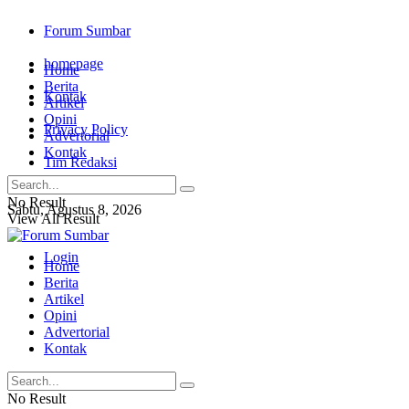
Forum Sumbar
homepage
Home
Berita
Kontak
Artikel
Opini
Privacy Policy
Advertorial
Kontak
Tim Redaksi
No Result
Sabtu, Agustus 8, 2026
View All Result
Login
Home
Berita
Artikel
Opini
Advertorial
Kontak
No Result