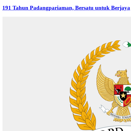
191 Tahun Padangpariaman, Bersatu untuk Berjaya