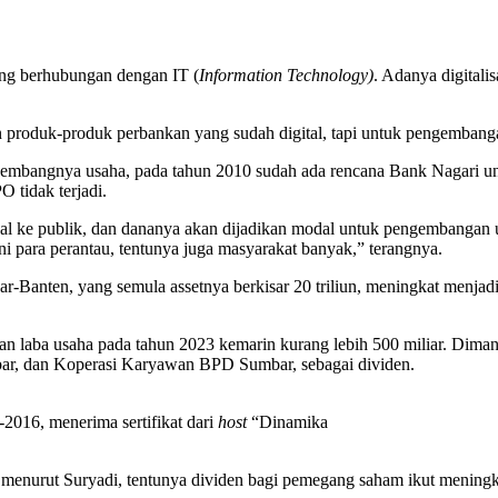
yang berhubungan dengan IT (
Information Technology)
. Adanya digitali
 produk-produk perbankan yang sudah digital, tapi untuk pengembanga
erkembangnya usaha, pada tahun 2010 sudah ada rencana Bank Nagari u
 tidak terjadi.
jual ke publik, dan dananya akan dijadikan modal untuk pengembangan
 para perantau, tentunya juga masyarakat banyak,” terangnya.
ar-Banten, yang semula assetnya berkisar 20 triliun, meningkat menjad
engan laba usaha pada tahun 2023 kemarin kurang lebih 500 miliar. Dima
ar, dan Koperasi Karyawan BPD Sumbar, sebagai dividen.
2016, menerima sertifikat dari
host
“Dinamika
, menurut Suryadi, tentunya dividen bagi pemegang saham ikut menin