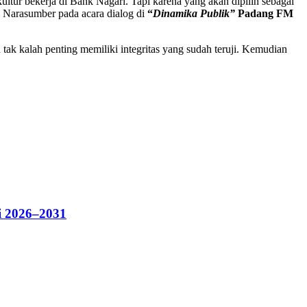
ltur bekerja di Bank Nagari. Tapi karena yang akan dipilih sebagai
di Narasumber pada acara dialog di
“
Dinamika Publik”
Padang FM
ak kalah penting memiliki integritas yang sudah teruji. Kemudian
i 2026–2031