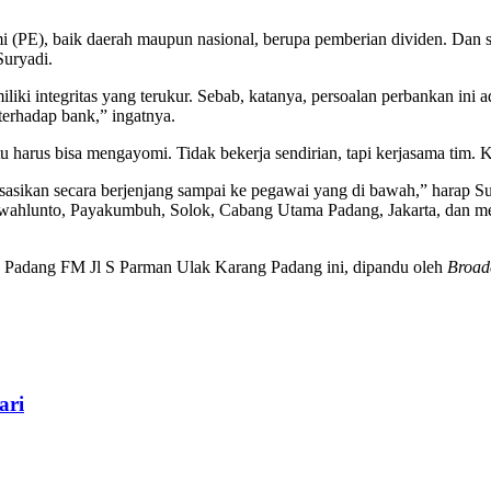
(PE), baik daerah maupun nasional, berupa pemberian dividen. Dan se
Suryadi.
ki integritas yang terukur. Sebab, katanya, persoalan perbankan ini 
terhadap bank,” ingatnya.
harus bisa mengayomi. Tidak bekerja sendirian, tapi kerjasama tim. 
isasikan secara berjenjang sampai ke pegawai yang di bawah,” harap S
Sawahlunto, Payakumbuh, Solok, Cabang Utama Padang, Jakarta, dan me
io Padang FM Jl S Parman Ulak Karang Padang ini, dipandu oleh
Broad
ari