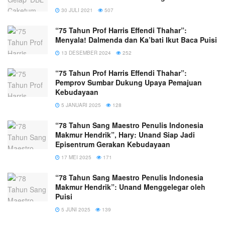
30 JULI 2021
507
“75 Tahun Prof Harris Effendi Thahar”:
Menyala! Dalmenda dan Ka’bati Ikut Baca Puisi
13 DESEMBER 2024
252
“75 Tahun Prof Harris Effendi Thahar”:
Pemprov Sumbar Dukung Upaya Pemajuan
Kebudayaan
5 JANUARI 2025
128
“78 Tahun Sang Maestro Penulis Indonesia
Makmur Hendrik”, Hary: Unand Siap Jadi
Episentrum Gerakan Kebudayaan
17 MEI 2025
171
“78 Tahun Sang Maestro Penulis Indonesia
Makmur Hendrik”: Unand Menggelegar oleh
Puisi
5 JUNI 2025
139