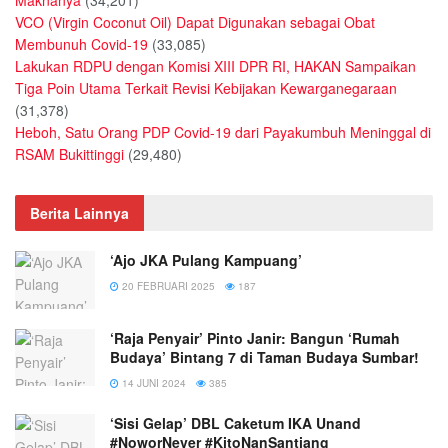
Maknanya
(34,201)
VCO (Virgin Coconut Oil) Dapat Digunakan sebagai Obat
Membunuh Covid-19
(33,085)
Lakukan RDPU dengan Komisi XIII DPR RI, HAKAN Sampaikan
Tiga Poin Utama Terkait Revisi Kebijakan Kewarganegaraan
(31,378)
Heboh, Satu Orang PDP Covid-19 dari Payakumbuh Meninggal di
RSAM Bukittinggi
(29,480)
Berita Lainnya
‘Ajo JKA Pulang Kampuang’
20 FEBRUARI 2025
187
‘Raja Penyair’ Pinto Janir: Bangun ‘Rumah
Budaya’ Bintang 7 di Taman Budaya Sumbar!
14 JUNI 2024
385
‘Sisi Gelap’ DBL Caketum IKA Unand
#NoworNever #KitoNanSantiang