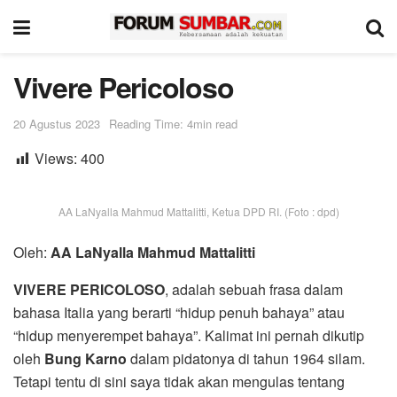
Vivere Pericoloso
20 Agustus 2023
Reading Time: 4min read
Views:
400
AA LaNyalla Mahmud Mattalitti, Ketua DPD RI. (Foto : dpd)
Oleh:
AA LaNyalla Mahmud Mattalitti
VIVERE PERICOLOSO
, adalah sebuah frasa dalam
bahasa Italia yang berarti “hidup penuh bahaya” atau
“hidup menyerempet bahaya”. Kalimat ini pernah dikutip
oleh
Bung Karno
dalam pidatonya di tahun 1964 silam.
Tetapi tentu di sini saya tidak akan mengulas tentang