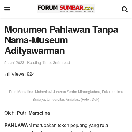
Monumen Pahlawan Tanpa
Nama-Museum
Adityawarman
5 Juni 2023
Reading Time: 3min read
Views:
824
Putri Marselina, Mahasiswi Jurusan Sastra Minangkabau, Fakultas Ilmu
Budaya, Universitas Andalas. (Foto : Dok)
Oleh:
Putri Marselina
PAHLAWAN
merupakan tokoh pejuang yang rela