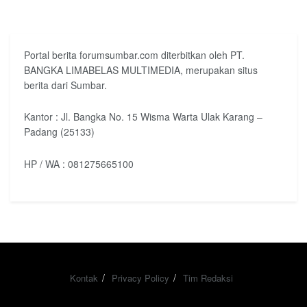
Portal berita forumsumbar.com diterbitkan oleh PT.
BANGKA LIMABELAS MULTIMEDIA, merupakan situs
berita dari Sumbar.
Kantor : Jl. Bangka No. 15 Wisma Warta Ulak Karang –
Padang (25133)
HP / WA : 081275665100
Kontak
Privacy Policy
Tim Redaksi