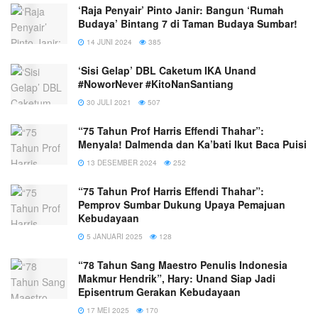
‘Raja Penyair’ Pinto Janir: Bangun ‘Rumah
Budaya’ Bintang 7 di Taman Budaya Sumbar!
14 JUNI 2024
385
‘Sisi Gelap’ DBL Caketum IKA Unand
#NoworNever #KitoNanSantiang
30 JULI 2021
507
“75 Tahun Prof Harris Effendi Thahar”:
Menyala! Dalmenda dan Ka’bati Ikut Baca Puisi
13 DESEMBER 2024
252
“75 Tahun Prof Harris Effendi Thahar”:
Pemprov Sumbar Dukung Upaya Pemajuan
Kebudayaan
5 JANUARI 2025
128
“78 Tahun Sang Maestro Penulis Indonesia
Makmur Hendrik”, Hary: Unand Siap Jadi
Episentrum Gerakan Kebudayaan
17 MEI 2025
170