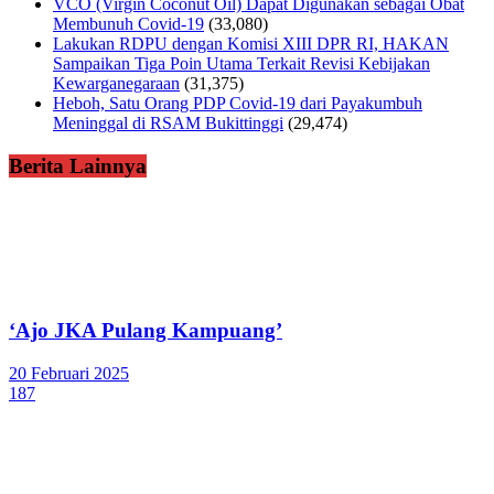
VCO (Virgin Coconut Oil) Dapat Digunakan sebagai Obat
Membunuh Covid-19
(33,080)
Lakukan RDPU dengan Komisi XIII DPR RI, HAKAN
Sampaikan Tiga Poin Utama Terkait Revisi Kebijakan
Kewarganegaraan
(31,375)
Heboh, Satu Orang PDP Covid-19 dari Payakumbuh
Meninggal di RSAM Bukittinggi
(29,474)
Berita Lainnya
‘Ajo JKA Pulang Kampuang’
20 Februari 2025
187