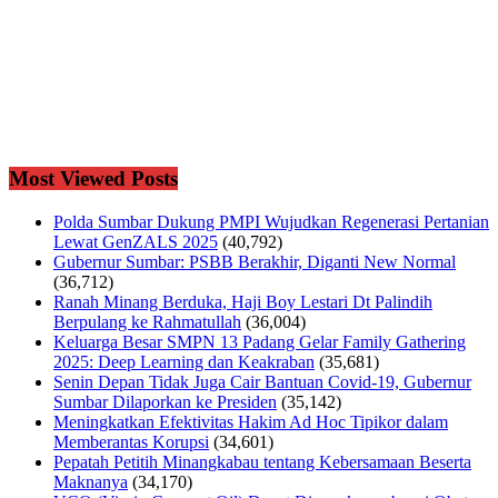
Most Viewed Posts
Polda Sumbar Dukung PMPI Wujudkan Regenerasi Pertanian
Lewat GenZALS 2025
(40,792)
Gubernur Sumbar: PSBB Berakhir, Diganti New Normal
(36,712)
Ranah Minang Berduka, Haji Boy Lestari Dt Palindih
Berpulang ke Rahmatullah
(36,004)
Keluarga Besar SMPN 13 Padang Gelar Family Gathering
2025: Deep Learning dan Keakraban
(35,681)
Senin Depan Tidak Juga Cair Bantuan Covid-19, Gubernur
Sumbar Dilaporkan ke Presiden
(35,142)
Meningkatkan Efektivitas Hakim Ad Hoc Tipikor dalam
Memberantas Korupsi
(34,601)
Pepatah Petitih Minangkabau tentang Kebersamaan Beserta
Maknanya
(34,170)