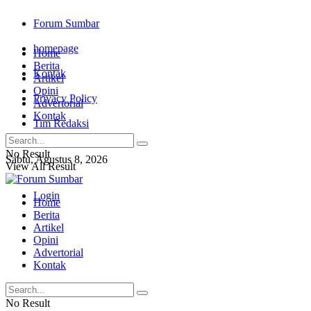
Forum Sumbar
homepage
Home
Berita
Kontak
Artikel
Opini
Privacy Policy
Advertorial
Kontak
Tim Redaksi
No Result
Sabtu, Agustus 8, 2026
View All Result
Login
Home
Berita
Artikel
Opini
Advertorial
Kontak
No Result