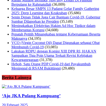
Ranah Minang Berduka, Haji Boy Lestari Dt Palindih
Berpulang ke Rahmatullah
(36,009)
Keluarga Besar SMPN 13 Padang Gelar Family Gathering
2025: Deep Learning dan Keakraban
(35,686)
Senin Depan Tidak Juga Cair Bantuan Covid-19, Gubernur
Sumbar Dilaporkan ke Presiden
(35,149)
Meningkatkan Efektivitas Hakim Ad Hoc Tipikor dalam
Memberantas Korupsi
(34,608)
Pepatah Petitih Minangkabau tentang Kebersamaan Beserta
Maknanya
(34,195)
VCO (Virgin Coconut Oil) Dapat Digunakan sebagai Obat
Membunuh Covid-19
(33,085)
Lakukan RDPU dengan Komisi XIII DPR RI, HAKAN
Sampaikan Tiga Poin Utama Terkait Revisi Kebijakan
Kewarganegaraan
(31,378)
Heboh, Satu Orang PDP Covid-19 dari Payakumbuh
Meninggal di RSAM Bukittinggi
(29,480)
Berita Lainnya
‘Ajo JKA Pulang Kampuang’
20 Februari 2025