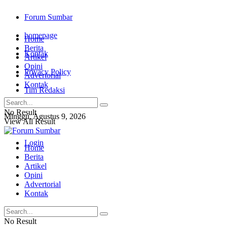
Forum Sumbar
homepage
Home
Berita
Kontak
Artikel
Opini
Privacy Policy
Advertorial
Kontak
Tim Redaksi
No Result
Minggu, Agustus 9, 2026
View All Result
Login
Home
Berita
Artikel
Opini
Advertorial
Kontak
No Result