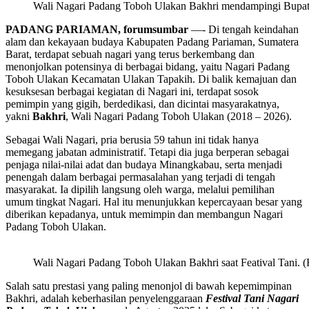
Wali Nagari Padang Toboh Ulakan Bakhri mendampingi Bupati
PADANG PARIAMAN, forumsumbar
—- Di tengah keindahan
alam dan kekayaan budaya Kabupaten Padang Pariaman, Sumatera
Barat, terdapat sebuah nagari yang terus berkembang dan
menonjolkan potensinya di berbagai bidang, yaitu Nagari Padang
Toboh Ulakan Kecamatan Ulakan Tapakih. Di balik kemajuan dan
kesuksesan berbagai kegiatan di Nagari ini, terdapat sosok
pemimpin yang gigih, berdedikasi, dan dicintai masyarakatnya,
yakni
Bakhri
, Wali Nagari Padang Toboh Ulakan (2018 – 2026).
Sebagai Wali Nagari, pria berusia 59 tahun ini tidak hanya
memegang jabatan administratif. Tetapi dia juga berperan sebagai
penjaga nilai-nilai adat dan budaya Minangkabau, serta menjadi
penengah dalam berbagai permasalahan yang terjadi di tengah
masyarakat. Ia dipilih langsung oleh warga, melalui pemilihan
umum tingkat Nagari. Hal itu menunjukkan kepercayaan besar yang
diberikan kepadanya, untuk memimpin dan membangun Nagari
Padang Toboh Ulakan.
Wali Nagari Padang Toboh Ulakan Bakhri saat Featival Tani. (
Salah satu prestasi yang paling menonjol di bawah kepemimpinan
Bakhri, adalah keberhasilan penyelenggaraan
Festival Tani Nagari