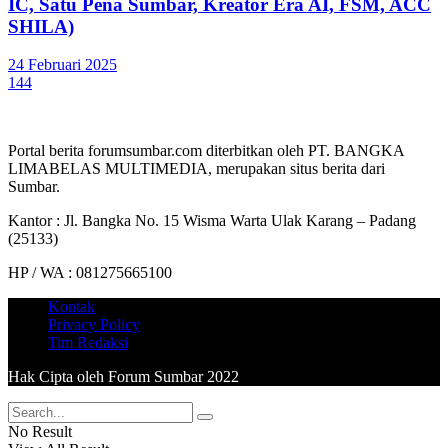
IC, Satu Pena Sumbar, Kreator Era AI, FSM, ACC
SHILA)
24 Februari 2025
144
Portal berita forumsumbar.com diterbitkan oleh PT. BANGKA
LIMABELAS MULTIMEDIA, merupakan situs berita dari
Sumbar.
Kantor : Jl. Bangka No. 15 Wisma Warta Ulak Karang – Padang
(25133)
HP / WA : 081275665100
Kontak
Privacy Policy
Tim Redaksi
Hak Cipta oleh Forum Sumbar 2022
No Result