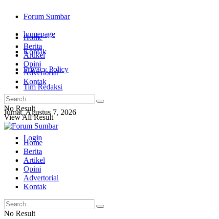
Forum Sumbar
homepage
Home
Berita
Kontak
Artikel
Opini
Privacy Policy
Advertorial
Kontak
Tim Redaksi
No Result
Jumat, Agustus 7, 2026
View All Result
Login
Home
Berita
Artikel
Opini
Advertorial
Kontak
No Result