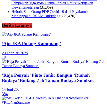
Sampaikan Tiga Poin Utama Terkait Revisi Kebijakan
Kewarganegaraan
(31,369)
Heboh, Satu Orang PDP Covid-19 dari Payakumbuh
Meninggal di RSAM Bukittinggi
(29,470)
Berita Lainnya
‘Ajo JKA Pulang Kampuang’
20 Februari 2025
187
‘Raja Penyair’ Pinto Janir: Bangun ‘Rumah
Budaya’ Bintang 7 di Taman Budaya Sumbar!
14 Juni 2024
384