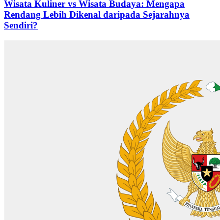
Wisata Kuliner vs Wisata Budaya: Mengapa
Rendang Lebih Dikenal daripada Sejarahnya
Sendiri?