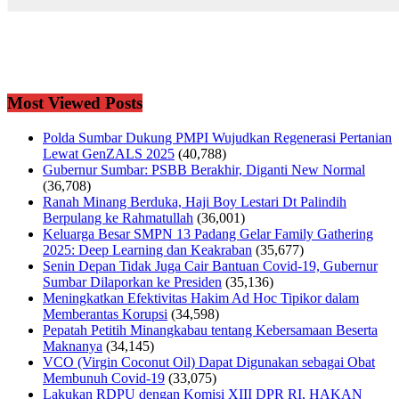
Most Viewed Posts
Polda Sumbar Dukung PMPI Wujudkan Regenerasi Pertanian
Lewat GenZALS 2025
(40,788)
Gubernur Sumbar: PSBB Berakhir, Diganti New Normal
(36,708)
Ranah Minang Berduka, Haji Boy Lestari Dt Palindih
Berpulang ke Rahmatullah
(36,001)
Keluarga Besar SMPN 13 Padang Gelar Family Gathering
2025: Deep Learning dan Keakraban
(35,677)
Senin Depan Tidak Juga Cair Bantuan Covid-19, Gubernur
Sumbar Dilaporkan ke Presiden
(35,136)
Meningkatkan Efektivitas Hakim Ad Hoc Tipikor dalam
Memberantas Korupsi
(34,598)
Pepatah Petitih Minangkabau tentang Kebersamaan Beserta
Maknanya
(34,145)
VCO (Virgin Coconut Oil) Dapat Digunakan sebagai Obat
Membunuh Covid-19
(33,075)
Lakukan RDPU dengan Komisi XIII DPR RI, HAKAN