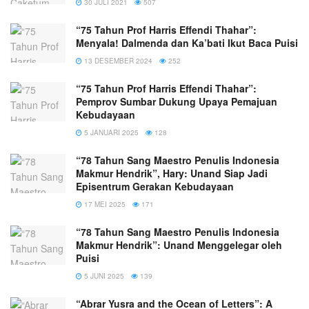
30 JULI 2021
507
“75 Tahun Prof Harris Effendi Thahar”:
Menyala! Dalmenda dan Ka’bati Ikut Baca Puisi
13 DESEMBER 2024
252
“75 Tahun Prof Harris Effendi Thahar”:
Pemprov Sumbar Dukung Upaya Pemajuan
Kebudayaan
5 JANUARI 2025
128
“78 Tahun Sang Maestro Penulis Indonesia
Makmur Hendrik”, Hary: Unand Siap Jadi
Episentrum Gerakan Kebudayaan
17 MEI 2025
171
“78 Tahun Sang Maestro Penulis Indonesia
Makmur Hendrik”: Unand Menggelegar oleh
Puisi
5 JUNI 2025
139
“Abrar Yusra and the Ocean of Letters”: A