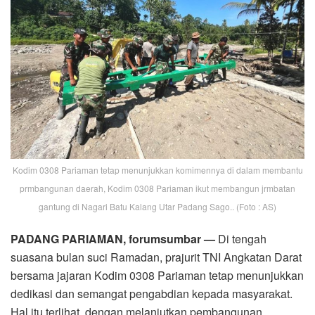
Kodim 0308 Pariaman tetap menunjukkan komimennya di dalam membantu
prmbangunan daerah, Kodim 0308 Pariaman ikut membangun jrmbatan
gantung di Nagari Batu Kalang Utar Padang Sago.. (Foto : AS)
PADANG PARIAMAN, forumsumbar —
Di tengah
suasana bulan suci Ramadan, prajurit TNI Angkatan Darat
bersama jajaran Kodim 0308 Pariaman tetap menunjukkan
dedikasi dan semangat pengabdian kepada masyarakat.
Hal itu terlihat, dengan melanjutkan pembangunan