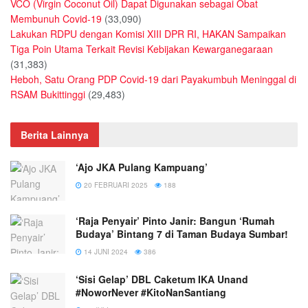
VCO (Virgin Coconut Oil) Dapat Digunakan sebagai Obat
Membunuh Covid-19
(33,090)
Lakukan RDPU dengan Komisi XIII DPR RI, HAKAN Sampaikan
Tiga Poin Utama Terkait Revisi Kebijakan Kewarganegaraan
(31,383)
Heboh, Satu Orang PDP Covid-19 dari Payakumbuh Meninggal di
RSAM Bukittinggi
(29,483)
Berita Lainnya
‘Ajo JKA Pulang Kampuang’
20 FEBRUARI 2025
188
‘Raja Penyair’ Pinto Janir: Bangun ‘Rumah
Budaya’ Bintang 7 di Taman Budaya Sumbar!
14 JUNI 2024
386
‘Sisi Gelap’ DBL Caketum IKA Unand
#NoworNever #KitoNanSantiang