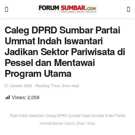
Caleg DPRD Sumbar Partai
Ummat Indah Iswantari
Jadikan Sektor Pariwisata di
Pessel dan Mentawai
Program Utama
27 Januari 2024
Reading Time: 2min read
Views:
2,058
Flyer Indah Iswantari, Caleg DPRD Sumbar Dapil Sumbar 8 dari Partai
Ummat Nomor Urut 3. (Foto : Dok)