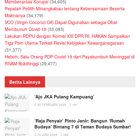
Memberantas Korupsi
(34,605)
Pepatah Petitih Minangkabau tentang Kebersamaan Beserta
Maknanya
(34,179)
VCO (Virgin Coconut Oil) Dapat Digunakan sebagai Obat
Membunuh Covid-19
(33,083)
Lakukan RDPU dengan Komisi XIII DPR RI, HAKAN Sampaikan
Tiga Poin Utama Terkait Revisi Kebijakan Kewarganegaraan
(31,377)
Heboh, Satu Orang PDP Covid-19 dari Payakumbuh Meninggal di
RSAM Bukittinggi
(29,477)
Berita Lainnya
‘Ajo JKA Pulang Kampuang’
20 FEBRUARI 2025
187
‘Raja Penyair’ Pinto Janir: Bangun ‘Rumah
Budaya’ Bintang 7 di Taman Budaya Sumbar!
14 JUNI 2024
385