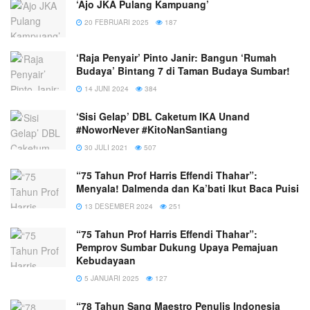
‘Ajo JKA Pulang Kampuang’
20 FEBRUARI 2025
187
‘Raja Penyair’ Pinto Janir: Bangun ‘Rumah
Budaya’ Bintang 7 di Taman Budaya Sumbar!
14 JUNI 2024
384
‘Sisi Gelap’ DBL Caketum IKA Unand
#NoworNever #KitoNanSantiang
30 JULI 2021
507
“75 Tahun Prof Harris Effendi Thahar”:
Menyala! Dalmenda dan Ka’bati Ikut Baca Puisi
13 DESEMBER 2024
251
“75 Tahun Prof Harris Effendi Thahar”:
Pemprov Sumbar Dukung Upaya Pemajuan
Kebudayaan
5 JANUARI 2025
127
“78 Tahun Sang Maestro Penulis Indonesia