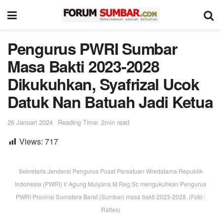
Pengurus PWRI Sumbar
Masa Bakti 2023-2028
Dikukuhkan, Syafrizal Ucok
Datuk Nan Batuah Jadi Ketua
26 Januari 2024
Reading Time: 2min read
Views:
717
Sekretaris Jenderal Pengurus Pusat Persatuan Wredatama Republik
Indonesia (PWRI) Ir Agung Mulyana M.Reg.Sc mengukuhkan Pengurus
PWRI Provinsi Sumatera Barat (Sumbar) masa bakti 2023-2028. (Foto :
Rafles)