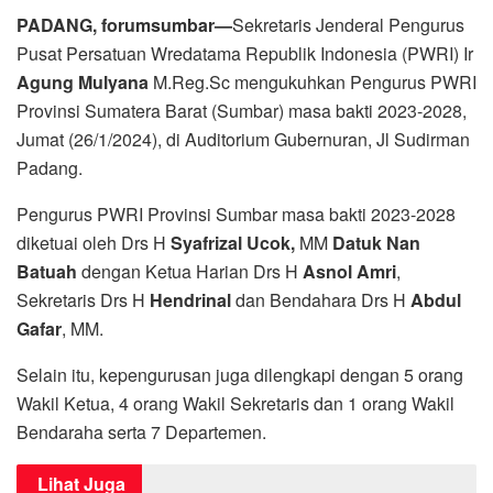
PADANG, forumsumbar—
Sekretaris Jenderal Pengurus
Pusat Persatuan Wredatama Republik Indonesia (PWRI) Ir
Agung Mulyana
M.Reg.Sc mengukuhkan Pengurus PWRI
Provinsi Sumatera Barat (Sumbar) masa bakti 2023-2028,
Jumat (26/1/2024), di Auditorium Gubernuran, Jl Sudirman
Padang.
Pengurus PWRI Provinsi Sumbar masa bakti 2023-2028
diketuai oleh Drs H
Syafrizal Ucok,
MM
Datuk Nan
Batuah
dengan Ketua Harian Drs H
Asnol Amri
,
Sekretaris Drs H
Hendrinal
dan Bendahara Drs H
Abdul
Gafar
, MM.
Selain itu, kepengurusan juga dilengkapi dengan 5 orang
Wakil Ketua, 4 orang Wakil Sekretaris dan 1 orang Wakil
Bendaraha serta 7 Departemen.
Lihat Juga