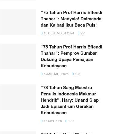
“75 Tahun Prof Harris Effendi
Thahar”: Menyala! Dalmenda
dan Ka’bati Ikut Baca Puisi
13 DESEMBER 2024
251
“75 Tahun Prof Harris Effendi
Thahar”: Pemprov Sumbar
Dukung Upaya Pemajuan
Kebudayaan
5 JANUARI 2025
128
“78 Tahun Sang Maestro
Penulis Indonesia Makmur
Hendrik”, Hary: Unand Siap
Jadi Episentrum Gerakan
Kebudayaan
17 MEI 2025
170