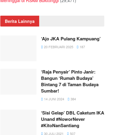
Meninggal di RSAM Bukittinggi
(29,471)
Berita Lainnya
‘Ajo JKA Pulang Kampuang’
20 FEBRUARI 2025
187
‘Raja Penyair’ Pinto Janir:
Bangun ‘Rumah Budaya’
Bintang 7 di Taman Budaya
Sumbar!
14 JUNI 2024
384
‘Sisi Gelap’ DBL Caketum IKA
Unand #NoworNever
#KitoNanSantiang
30 JULI 2021
507