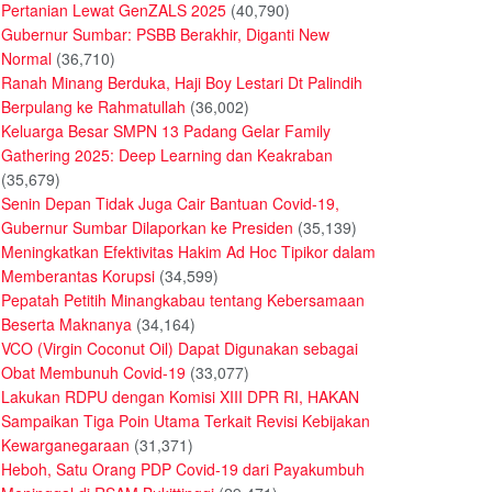
Pertanian Lewat GenZALS 2025
(40,790)
Gubernur Sumbar: PSBB Berakhir, Diganti New
Normal
(36,710)
Ranah Minang Berduka, Haji Boy Lestari Dt Palindih
Berpulang ke Rahmatullah
(36,002)
Keluarga Besar SMPN 13 Padang Gelar Family
Gathering 2025: Deep Learning dan Keakraban
(35,679)
Senin Depan Tidak Juga Cair Bantuan Covid-19,
Gubernur Sumbar Dilaporkan ke Presiden
(35,139)
Meningkatkan Efektivitas Hakim Ad Hoc Tipikor dalam
Memberantas Korupsi
(34,599)
Pepatah Petitih Minangkabau tentang Kebersamaan
Beserta Maknanya
(34,164)
VCO (Virgin Coconut Oil) Dapat Digunakan sebagai
Obat Membunuh Covid-19
(33,077)
Lakukan RDPU dengan Komisi XIII DPR RI, HAKAN
Sampaikan Tiga Poin Utama Terkait Revisi Kebijakan
Kewarganegaraan
(31,371)
Heboh, Satu Orang PDP Covid-19 dari Payakumbuh