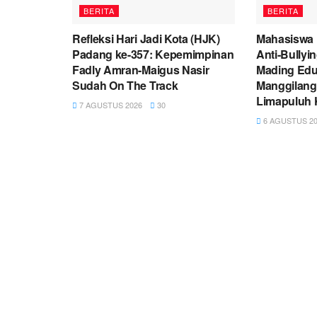
BERITA
BERITA
Refleksi Hari Jadi Kota (HJK)
Mahasiswa
Padang ke-357: Kepemimpinan
Anti-Bullyi
Fadly Amran-Maigus Nasir
Mading Eduk
Sudah On The Track
Manggilang
Limapuluh 
7 AGUSTUS 2026
30
6 AGUSTUS 20