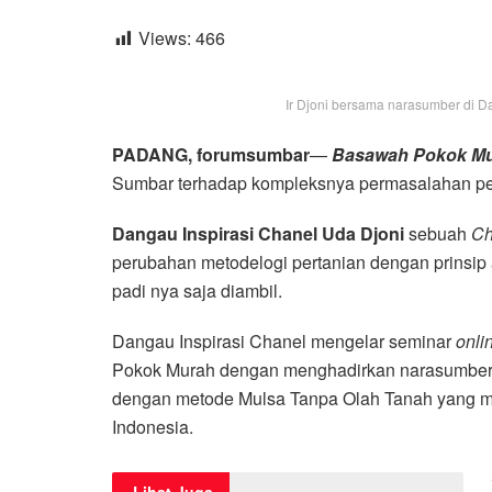
Views:
466
Ir Djoni bersama narasumber di Da
PADANG, forumsumbar
—
Basawah Pokok M
Sumbar terhadap kompleksnya permasalahan per
Dangau Inspirasi Chanel Uda Djoni
sebuah
Ch
perubahan metodelogi pertanian dengan prinsip
padi nya saja diambil.
Dangau Inspirasi Chanel mengelar seminar
onli
Pokok Murah dengan menghadirkan narasumbe
dengan metode Mulsa Tanpa Olah Tanah yang me
Indonesia.
Lihat Juga