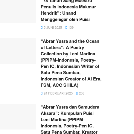
“78 Tahun Sang Maestro
Penulis Indonesia Makmur
Hendrik”: Unand
Menggelegar oleh Puisi
5 JUNI 2025
139
“Abrar Yusra and the Ocean
of Letters”: A Poetry
Collection by Leni Marlina
(PPIPM-Indonesia, Poetry-
Pen IC, Indonesian Writer of
Satu Pena Sumbar,
Indonesian Creator of AI Era,
FSM, ACC SHILA)
24 FEBRUARI 2025
208
“Abrar Yusra dan Samudera
Aksara”: Kumpulan Puisi
Leni Marlina (PPIPM-
Indonesia, Poetry-Pen IC,
Satu Pena Sumbar, Kreator