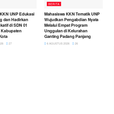
BERITA
 KKN UNP Edukasi
Mahasiswa KKN Tematik UNP
ng dan Hadirkan
Wujudkan Pengabdian Nyata
atif di SDN 01
Melalui Empat Program
 Kabupaten
Unggulan di Kelurahan
Kota
Ganting Padang Panjang
26
27
6 AGUSTUS 2026
26