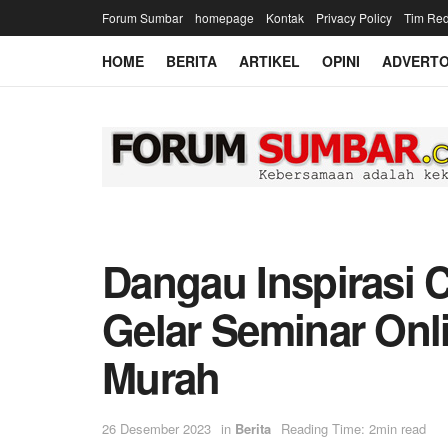
Forum Sumbar
homepage
Kontak
Privacy Policy
Tim Red
HOME
BERITA
ARTIKEL
OPINI
ADVERTO
Dangau Inspirasi 
Gelar Seminar On
Murah
26 Desember 2023
in
Berita
Reading Time: 2min read