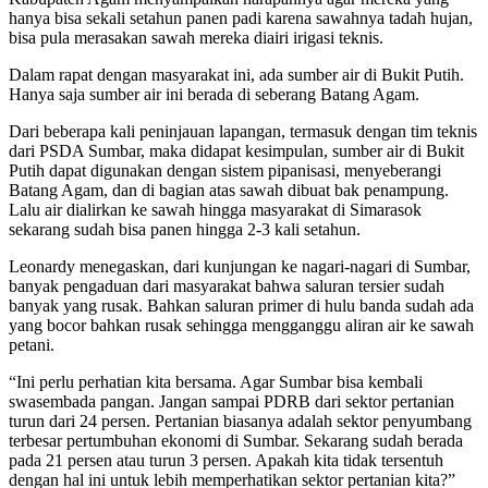
hanya bisa sekali setahun panen padi karena sawahnya tadah hujan,
bisa pula merasakan sawah mereka diairi irigasi teknis.
Dalam rapat dengan masyarakat ini, ada sumber air di Bukit Putih.
Hanya saja sumber air ini berada di seberang Batang Agam.
Dari beberapa kali peninjauan lapangan, termasuk dengan tim teknis
dari PSDA Sumbar, maka didapat kesimpulan, sumber air di Bukit
Putih dapat digunakan dengan sistem pipanisasi, menyeberangi
Batang Agam, dan di bagian atas sawah dibuat bak penampung.
Lalu air dialirkan ke sawah hingga masyarakat di Simarasok
sekarang sudah bisa panen hingga 2-3 kali setahun.
Leonardy menegaskan, dari kunjungan ke nagari-nagari di Sumbar,
banyak pengaduan dari masyarakat bahwa saluran tersier sudah
banyak yang rusak. Bahkan saluran primer di hulu banda sudah ada
yang bocor bahkan rusak sehingga mengganggu aliran air ke sawah
petani.
“Ini perlu perhatian kita bersama. Agar Sumbar bisa kembali
swasembada pangan. Jangan sampai PDRB dari sektor pertanian
turun dari 24 persen. Pertanian biasanya adalah sektor penyumbang
terbesar pertumbuhan ekonomi di Sumbar. Sekarang sudah berada
pada 21 persen atau turun 3 persen. Apakah kita tidak tersentuh
dengan hal ini untuk lebih memperhatikan sektor pertanian kita?”