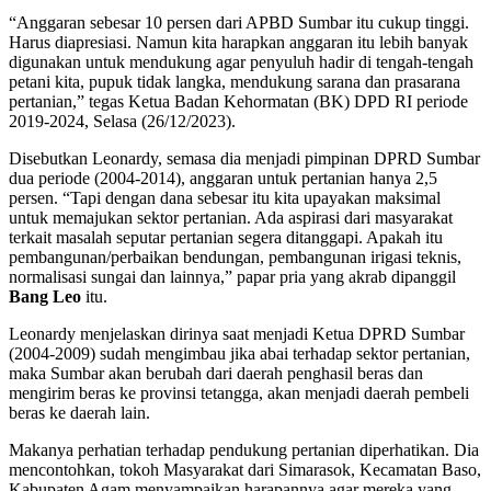
“Anggaran sebesar 10 persen dari APBD Sumbar itu cukup tinggi.
Harus diapresiasi. Namun kita harapkan anggaran itu lebih banyak
digunakan untuk mendukung agar penyuluh hadir di tengah-tengah
petani kita, pupuk tidak langka, mendukung sarana dan prasarana
pertanian,” tegas Ketua Badan Kehormatan (BK) DPD RI periode
2019-2024, Selasa (26/12/2023).
Disebutkan Leonardy, semasa dia menjadi pimpinan DPRD Sumbar
dua periode (2004-2014), anggaran untuk pertanian hanya 2,5
persen. “Tapi dengan dana sebesar itu kita upayakan maksimal
untuk memajukan sektor pertanian. Ada aspirasi dari masyarakat
terkait masalah seputar pertanian segera ditanggapi. Apakah itu
pembangunan/perbaikan bendungan, pembangunan irigasi teknis,
normalisasi sungai dan lainnya,” papar pria yang akrab dipanggil
Bang Leo
itu.
Leonardy menjelaskan dirinya saat menjadi Ketua DPRD Sumbar
(2004-2009) sudah mengimbau jika abai terhadap sektor pertanian,
maka Sumbar akan berubah dari daerah penghasil beras dan
mengirim beras ke provinsi tetangga, akan menjadi daerah pembeli
beras ke daerah lain.
Makanya perhatian terhadap pendukung pertanian diperhatikan. Dia
mencontohkan, tokoh Masyarakat dari Simarasok, Kecamatan Baso,
Kabupaten Agam menyampaikan harapannya agar mereka yang