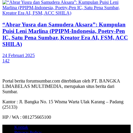
“Abrar Yusra dan Samudera Aksara”: Kumpulan
Puisi Leni Marlina (PPIPM-Indonesia, Poetry-Pen
IC, Satu Pena Sumbar, Kreator Era AI, FSM, ACC
SHILA)
24 Februari 2025
142
Portal berita forumsumbar.com diterbitkan oleh PT. BANGKA
LIMABELAS MULTIMEDIA, merupakan situs berita dari
Sumbar.
Kantor : Jl. Bangka No. 15 Wisma Warta Ulak Karang – Padang
(25133)
HP / WA : 081275665100
Kontak
Privacy Policy