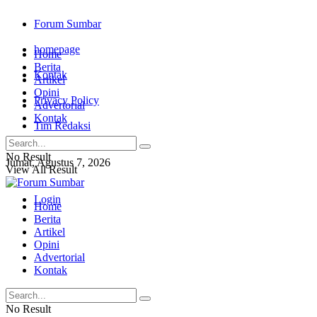
Forum Sumbar
homepage
Home
Berita
Kontak
Artikel
Opini
Privacy Policy
Advertorial
Kontak
Tim Redaksi
No Result
Jumat, Agustus 7, 2026
View All Result
Login
Home
Berita
Artikel
Opini
Advertorial
Kontak
No Result