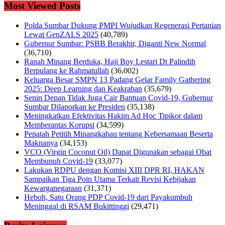
Most Viewed Posts
Polda Sumbar Dukung PMPI Wujudkan Regenerasi Pertanian
Lewat GenZALS 2025
(40,789)
Gubernur Sumbar: PSBB Berakhir, Diganti New Normal
(36,710)
Ranah Minang Berduka, Haji Boy Lestari Dt Palindih
Berpulang ke Rahmatullah
(36,002)
Keluarga Besar SMPN 13 Padang Gelar Family Gathering
2025: Deep Learning dan Keakraban
(35,679)
Senin Depan Tidak Juga Cair Bantuan Covid-19, Gubernur
Sumbar Dilaporkan ke Presiden
(35,138)
Meningkatkan Efektivitas Hakim Ad Hoc Tipikor dalam
Memberantas Korupsi
(34,599)
Pepatah Petitih Minangkabau tentang Kebersamaan Beserta
Maknanya
(34,153)
VCO (Virgin Coconut Oil) Dapat Digunakan sebagai Obat
Membunuh Covid-19
(33,077)
Lakukan RDPU dengan Komisi XIII DPR RI, HAKAN
Sampaikan Tiga Poin Utama Terkait Revisi Kebijakan
Kewarganegaraan
(31,371)
Heboh, Satu Orang PDP Covid-19 dari Payakumbuh
Meninggal di RSAM Bukittinggi
(29,471)