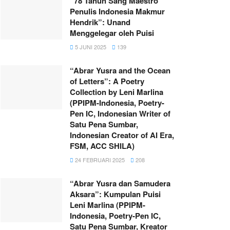
“78 Tahun Sang Maestro
Penulis Indonesia Makmur
Hendrik”: Unand
Menggelegar oleh Puisi
5 JUNI 2025
139
“Abrar Yusra and the Ocean
of Letters”: A Poetry
Collection by Leni Marlina
(PPIPM-Indonesia, Poetry-
Pen IC, Indonesian Writer of
Satu Pena Sumbar,
Indonesian Creator of AI Era,
FSM, ACC SHILA)
24 FEBRUARI 2025
208
“Abrar Yusra dan Samudera
Aksara”: Kumpulan Puisi
Leni Marlina (PPIPM-
Indonesia, Poetry-Pen IC,
Satu Pena Sumbar, Kreator