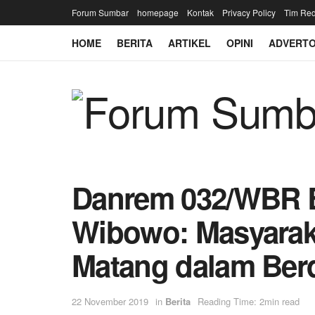
Forum Sumbar
homepage
Kontak
Privacy Policy
Tim Red
HOME
BERITA
ARTIKEL
OPINI
ADVERTO
Danrem 032/WBR Br
Wibowo: Masyara
Matang dalam Ber
22 November 2019
in
Berita
Reading Time: 2min read