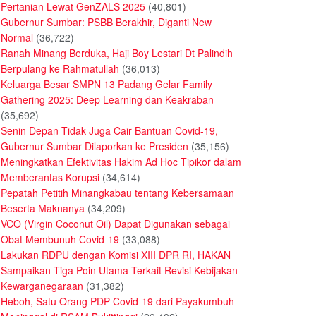
Pertanian Lewat GenZALS 2025
(40,801)
Gubernur Sumbar: PSBB Berakhir, Diganti New
Normal
(36,722)
Ranah Minang Berduka, Haji Boy Lestari Dt Palindih
Berpulang ke Rahmatullah
(36,013)
Keluarga Besar SMPN 13 Padang Gelar Family
Gathering 2025: Deep Learning dan Keakraban
(35,692)
Senin Depan Tidak Juga Cair Bantuan Covid-19,
Gubernur Sumbar Dilaporkan ke Presiden
(35,156)
Meningkatkan Efektivitas Hakim Ad Hoc Tipikor dalam
Memberantas Korupsi
(34,614)
Pepatah Petitih Minangkabau tentang Kebersamaan
Beserta Maknanya
(34,209)
VCO (Virgin Coconut Oil) Dapat Digunakan sebagai
Obat Membunuh Covid-19
(33,088)
Lakukan RDPU dengan Komisi XIII DPR RI, HAKAN
Sampaikan Tiga Poin Utama Terkait Revisi Kebijakan
Kewarganegaraan
(31,382)
Heboh, Satu Orang PDP Covid-19 dari Payakumbuh