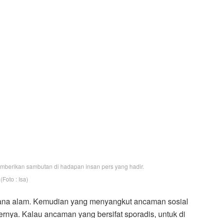
mberikan sambutan di hadapan insan pers yang hadir.
(Foto : Isa)
cana alam. Kemudian yang menyangkut ancaman sosial
rnya. Kalau ancaman yang bersifat sporadis, untuk di