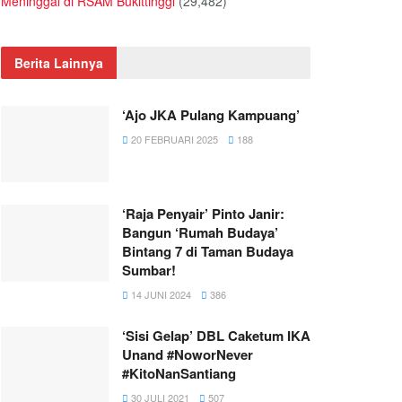
Meninggal di RSAM Bukittinggi
(29,482)
Berita Lainnya
‘Ajo JKA Pulang Kampuang’
20 FEBRUARI 2025
188
‘Raja Penyair’ Pinto Janir:
Bangun ‘Rumah Budaya’
Bintang 7 di Taman Budaya
Sumbar!
14 JUNI 2024
386
‘Sisi Gelap’ DBL Caketum IKA
Unand #NoworNever
#KitoNanSantiang
30 JULI 2021
507