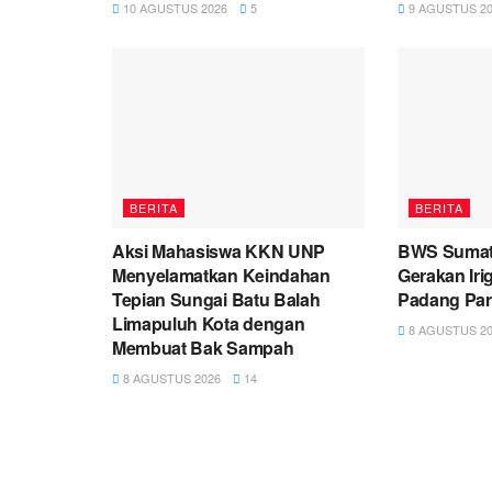
10 AGUSTUS 2026
5
9 AGUSTUS 20
BERITA
BERITA
Aksi Mahasiswa KKN UNP
BWS Sumate
Menyelamatkan Keindahan
Gerakan Irig
Tepian Sungai Batu Balah
Padang Pa
Limapuluh Kota dengan
8 AGUSTUS 20
Membuat Bak Sampah
8 AGUSTUS 2026
14