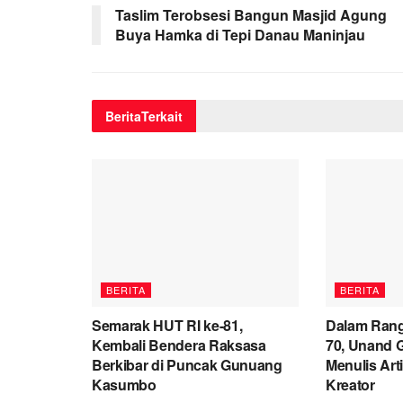
Taslim Terobsesi Bangun Masjid Agung
Buya Hamka di Tepi Danau Maninjau
Berita
Terkait
BERITA
BERITA
Semarak HUT RI ke-81,
Dalam Rangk
Kembali Bendera Raksasa
70, Unand 
Berkibar di Puncak Gunuang
Menulis Art
Kasumbo
Kreator