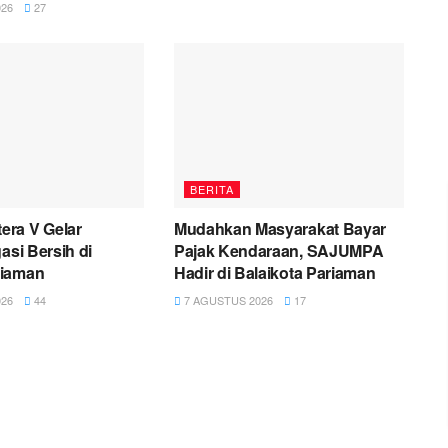
26
27
BERITA
ra V Gelar
Mudahkan Masyarakat Bayar
asi Bersih di
Pajak Kendaraan, SAJUMPA
riaman
Hadir di Balaikota Pariaman
26
44
7 AGUSTUS 2026
17