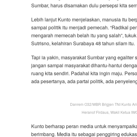
Sumbar, harus disamakan dulu persepsi kita sem
Lebih lanjut Kunto menjelaskan, manusia itu ber
sampai politik itu menjadi pemecah. “Radikal p
mengarah memecah belah itu yang salah”, tukuk 
Sutrisno, kelahiran Surabaya 48 tahun silam itu.
Tapi ia yakin, masyarakat Sumbar yang egaliter
jangan sampai masyarakat dihantu-hantui denga
ruang kita sendiri. Padahal kita ingin maju. Per
ada pesertanya, ada partai politik, ada penyel
Danrem O32/WBR Brigjen TNI Kunto Ar
Heranof Firdaus, Wakil Ketua IWO
Kunto berharap peran media untuk menyampaika
berimbang. Media itu sebagai penggiring edukasi