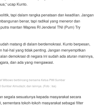
ua,” ucap Kunto.
politik, tapi dalam rangka penataan dan keadilan. Jangan
embangunan benar, tapi radikal yang meneror dan
putra mantan Wapres RI Jenderal TNI (Purn) Try
 sudah matang di dalam berdemokrasi. Kunto berpesan,
n hal-hal yang tidak penting. Jangan menyempitkan
soalan demokrasi di negara ini sudah ada aturan mainnya,
enggara, dan ada yang mengawasi.
ief Wibowo berbincang bersama Ketua PWI Sumbar
 Sumbar Almudazir, dan lainnya. (Foto : Isa)
n segala sesuatunya kepada masyarakat secara
, sementara tokoh-tokoh masyarakat sebagai filter