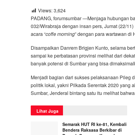
Views:
3,624
PADANG, forumsumbar —Menjaga hubungan baik y
032/Wirabraja dengan insan pers, Jumat (22/11
acara “
coffe morning
” dengan para wartawan di 
Disampaikan Danrem Brigjen Kunto, selama bertu
sampai ke perbatasan provinsi melihat dari de
banyak potensi di Sumbar yang bisa dimaksimalk
Menjadi bagian dari sukses pelaksanaan Pileg 
politik lokal, yakni Pilkada Serentak 2020 yang a
Sumbar, Jenderal bintang satu itu melihat bah
Lihat Juga
Semarak HUT RI ke-81, Kembali
Bendera Raksasa Berkibar di