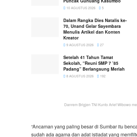
Puncak Gunuang Kasumbo
10 AGUSTUS 2026
5
Dalam Rangka Dies Natalis ke-
70, Unand Gelar Sayembara
Menulis Artikel dan Konten
Kreator
9 AGUSTUS 2026
27
Setelah 41 Tahun Tamat
Sekolah, “Reuni SMP 7 ’85
Padang” Berlangsung Meriah
8 AGUSTUS 2026
192
Danrem Brigjen TNI Kunto Arief Wibowo me
“Ancaman yang paling besar di Sumbar itu ben
sudah ada agama dan adat istiadat yang memfilte