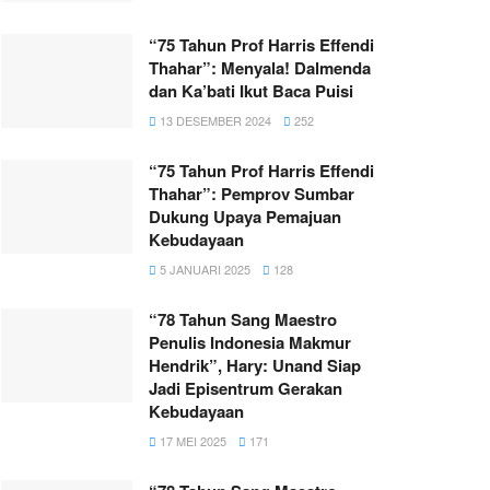
“75 Tahun Prof Harris Effendi
Thahar”: Menyala! Dalmenda
dan Ka’bati Ikut Baca Puisi
13 DESEMBER 2024
252
“75 Tahun Prof Harris Effendi
Thahar”: Pemprov Sumbar
Dukung Upaya Pemajuan
Kebudayaan
5 JANUARI 2025
128
“78 Tahun Sang Maestro
Penulis Indonesia Makmur
Hendrik”, Hary: Unand Siap
Jadi Episentrum Gerakan
Kebudayaan
17 MEI 2025
171