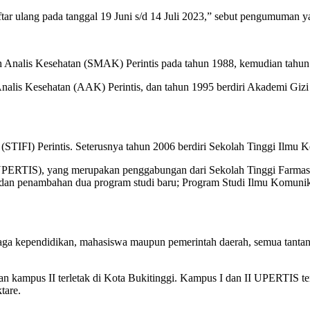
ftar ulang pada tanggal 19 Juni s/d 14 Juli 2023,” sebut pengumuman
 Analis Kesehatan (SMAK) Perintis pada tahun 1988, kemudian tahun1
alis Kesehatan (AAK) Perintis, dan tahun 1995 berdiri Akademi Gizi 
STIFI) Perintis. Seterusnya tahun 2006 berdiri Sekolah Tinggi Ilmu K
 (UPERTIS), yang merupakan penggabungan dari Sekolah Tinggi Farmasi
 dan penambahan dua program studi baru; Program Studi Ilmu Komunika
aga kependidikan, mahasiswa maupun pemerintah daerah, semua tantang
 kampus II terletak di Kota Bukitinggi. Kampus I dan II UPERTIS te
tare.