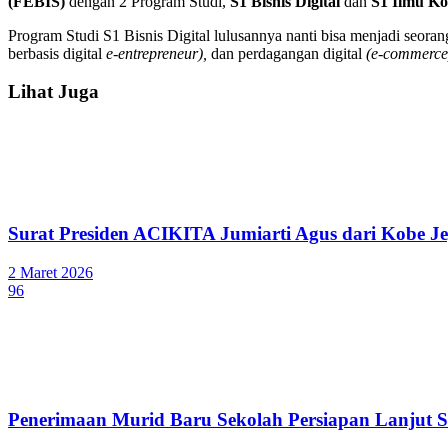
(FEBIS)
dengan 2 Program Studi,
S1 Bisnis Digital
dan
S1 Ilmu Ko
Program Studi S1 Bisnis Digital lulusannya nanti bisa menjadi seoran
berbasis digital
e-entrepreneur),
dan perdagangan digital
(e-commerce
Lihat Juga
Surat Presiden ACIKITA Jumiarti Agus dari Kobe Je
2 Maret 2026
96
Penerimaan Murid Baru Sekolah Persiapan Lanjut St