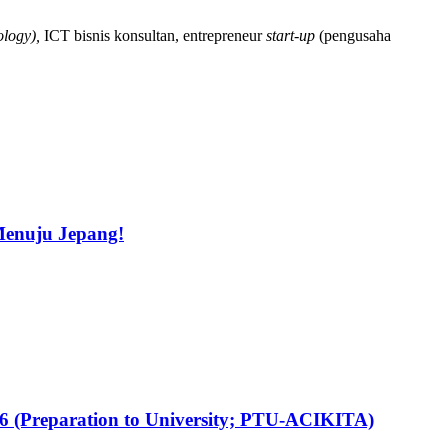
ology),
ICT bisnis konsultan, entrepreneur
start-up
(pengusaha
Menuju Jepang!
26 (Preparation to University; PTU-ACIKITA)