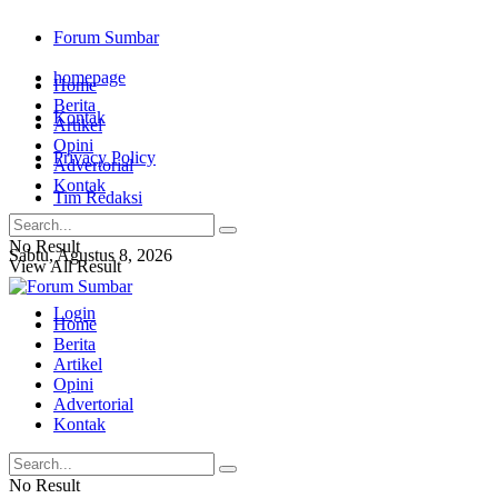
Forum Sumbar
homepage
Home
Berita
Kontak
Artikel
Opini
Privacy Policy
Advertorial
Kontak
Tim Redaksi
No Result
Sabtu, Agustus 8, 2026
View All Result
Login
Home
Berita
Artikel
Opini
Advertorial
Kontak
No Result