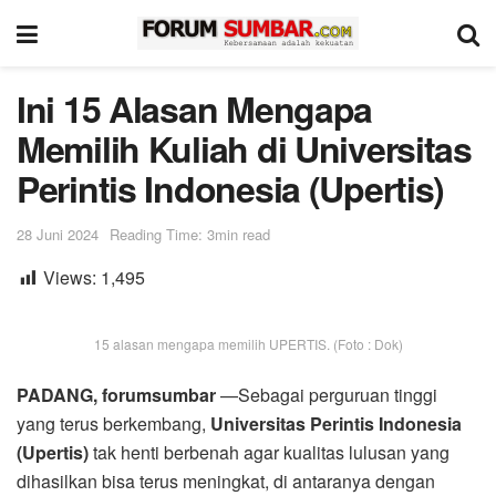
Ini 15 Alasan Mengapa
Memilih Kuliah di Universitas
Perintis Indonesia (Upertis)
28 Juni 2024
Reading Time: 3min read
Views:
1,495
15 alasan mengapa memilih UPERTIS. (Foto : Dok)
PADANG, forumsumbar
—Sebagai perguruan tinggi
yang terus berkembang,
Universitas Perintis Indonesia
(Upertis)
tak henti berbenah agar kualitas lulusan yang
dihasilkan bisa terus meningkat, di antaranya dengan