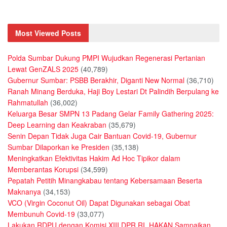
Most Viewed Posts
Polda Sumbar Dukung PMPI Wujudkan Regenerasi Pertanian
Lewat GenZALS 2025
(40,789)
Gubernur Sumbar: PSBB Berakhir, Diganti New Normal
(36,710)
Ranah Minang Berduka, Haji Boy Lestari Dt Palindih Berpulang ke
Rahmatullah
(36,002)
Keluarga Besar SMPN 13 Padang Gelar Family Gathering 2025:
Deep Learning dan Keakraban
(35,679)
Senin Depan Tidak Juga Cair Bantuan Covid-19, Gubernur
Sumbar Dilaporkan ke Presiden
(35,138)
Meningkatkan Efektivitas Hakim Ad Hoc Tipikor dalam
Memberantas Korupsi
(34,599)
Pepatah Petitih Minangkabau tentang Kebersamaan Beserta
Maknanya
(34,153)
VCO (Virgin Coconut Oil) Dapat Digunakan sebagai Obat
Membunuh Covid-19
(33,077)
Lakukan RDPU dengan Komisi XIII DPR RI, HAKAN Sampaikan