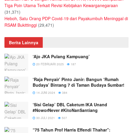
Tiga Poin Utama Terkait Revisi Kebijakan Kewarganegaraan
(31,371)
Heboh, Satu Orang PDP Covid-19 dari Payakumbuh Meninggal di
RSAM Bukittinggi
(29,471)
Berita Lainnya
‘Ajo JKA Pulang Kampuang’
20 FEBRUARI 2025
187
‘Raja Penyair’ Pinto Janir: Bangun ‘Rumah
Budaya’ Bintang 7 di Taman Budaya Sumbar!
14 JUNI 2024
384
‘Sisi Gelap’ DBL Caketum IKA Unand
#NoworNever #KitoNanSantiang
30 JULI 2021
507
“75 Tahun Prof Harris Effendi Thahar”: