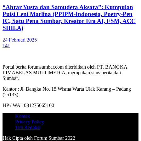
“Abrar Yusra dan Samudera Aksara”: Kumpulan
Puisi Leni Marlina (PPIPM-Indonesia, Poetry-Pen
IC, Satu Pena Sumbar, Kreator Era AI, FSM, ACC
SHILA)
24 Februari 2025
141
Portal berita forumsumbar.com diterbitkan oleh PT. BANGKA
LIMABELAS MULTIMEDIA, merupakan situs berita dari
Sumbar.
Kantor : Jl. Bangka No. 15 Wisma Warta Ulak Karang – Padang
(25133)
HP / WA : 081275665100
Kontak
Privacy Policy
Tim Redaksi
Hak Cipta oleh Forum Sumbar 2022