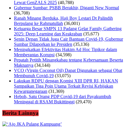
Lewat GenZALS 2025
(40,788)
Gubernur Sumbar: PSBB Berakhir, Diganti New Normal
(36,708)
Ranah Minang Berduka, Haji Boy Lestari Dt Palindih
Berpulang ke Rahmatullah
(36,001)
Keluarga Besar SMPN 13 Padang Gelar Family Gathering
2025: Deep Learning dan Keakraban
(35,677)
Senin Depan Tidak Juga Cair Bantuan Covid-19, Gubernur
Sumbar Dilaporkan ke Presiden
(35,136)
Meningkatkan Efektivitas Hakim Ad Hoc Tipikor dalam
Memberantas Korupsi
(34,598)
Pepatah Petitih Minangkabau tentang Kebersamaan Beserta
Maknanya
(34,144)
VCO (Virgin Coconut Oil) Dapat Digunakan sebagai Obat
Membunuh Covid-19
(33,075)
Lakukan RDPU dengan Komisi XIII DPR RI, HAKAN
Sampaikan Tiga Poin Utama Terkait Revisi Kebijakan
Kewarganegaraan
(31,369)
Heboh, Satu Orang PDP Covid-19 dari Payakumbuh
Meninggal di RSAM Bukittinggi
(29,470)
Berita Lainnya