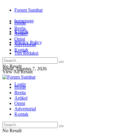
Forum Sumbar
homepage
Home
Berita
Kontak
Artikel
Opini
Privacy Policy
Advertorial
Kontak
Tim Redaksi
No Result
Jumat, Agustus 7, 2026
View All Result
Login
Home
Berita
Artikel
Opini
Advertorial
Kontak
No Result