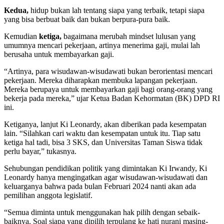
Kedua,
hidup bukan lah tentang siapa yang terbaik, tetapi siapa
yang bisa berbuat baik dan bukan berpura-pura baik.
Kemudian
ketiga,
bagaimana merubah mindset lulusan yang
umumnya mencari pekerjaan, artinya menerima gaji, mulai lah
berusaha untuk membayarkan gaji.
“Artinya, para wisudawan-wisudawati bukan berorientasi mencari
pekerjaan. Mereka diharapkan membuka lapangan pekerjaan.
Mereka berupaya untuk membayarkan gaji bagi orang-orang yang
bekerja pada mereka,” ujar Ketua Badan Kehormatan (BK) DPD RI
ini.
Ketiganya, lanjut Ki Leonardy, akan diberikan pada kesempatan
lain. “Silahkan cari waktu dan kesempatan untuk itu. Tiap satu
ketiga hal tadi, bisa 3 SKS, dan Universitas Taman Siswa tidak
perlu bayar,” tukasnya.
Sehubungan pendidikan politik yang dimintakan Ki Irwandy, Ki
Leonardy hanya mengingatkan agar wisudawan-wisudawati dan
keluarganya bahwa pada bulan Februari 2024 nanti akan ada
pemilihan anggota legislatif.
“Semua diminta untuk menggunakan hak pilih dengan sebaik-
baiknya. Soal siapa yang dipilih terpulang ke hati nurani masing-