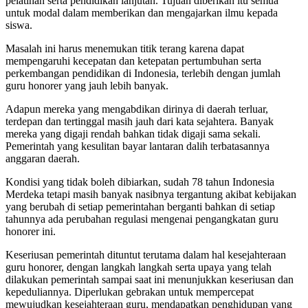
pelatihan serta pendidikan lanjutan. Tujuan diberikan itu semua
untuk modal dalam memberikan dan mengajarkan ilmu kepada
siswa.
Masalah ini harus menemukan titik terang karena dapat
mempengaruhi kecepatan dan ketepatan pertumbuhan serta
perkembangan pendidikan di Indonesia, terlebih dengan jumlah
guru honorer yang jauh lebih banyak.
Adapun mereka yang mengabdikan dirinya di daerah terluar,
terdepan dan tertinggal masih jauh dari kata sejahtera. Banyak
mereka yang digaji rendah bahkan tidak digaji sama sekali.
Pemerintah yang kesulitan bayar lantaran dalih terbatasannya
anggaran daerah.
Kondisi yang tidak boleh dibiarkan, sudah 78 tahun Indonesia
Merdeka tetapi masih banyak nasibnya tergantung akibat kebijakan
yang berubah di setiap pemerintahan berganti bahkan di setiap
tahunnya ada perubahan regulasi mengenai pengangkatan guru
honorer ini.
Keseriusan pemerintah dituntut terutama dalam hal kesejahteraan
guru honorer, dengan langkah langkah serta upaya yang telah
dilakukan pemerintah sampai saat ini menunjukkan keseriusan dan
kepeduliannya. Diperlukan gebrakan untuk mempercepat
mewujudkan kesejahteraan guru, mendapatkan penghidupan yang