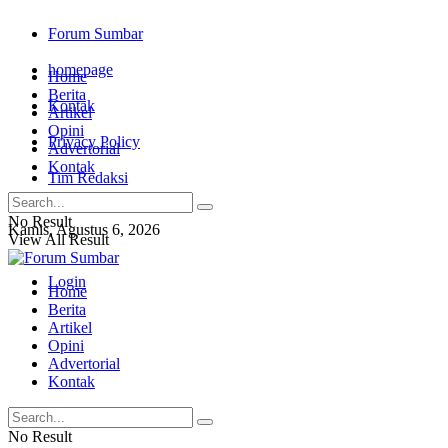
Forum Sumbar
homepage
Home
Berita
Kontak
Artikel
Opini
Privacy Policy
Advertorial
Kontak
Tim Redaksi
No Result
Kamis, Agustus 6, 2026
View All Result
Login
Home
Berita
Artikel
Opini
Advertorial
Kontak
No Result