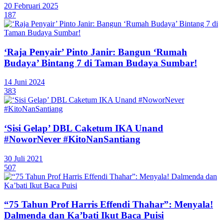
20 Februari 2025
187
‘Raja Penyair’ Pinto Janir: Bangun ‘Rumah
Budaya’ Bintang 7 di Taman Budaya Sumbar!
14 Juni 2024
383
‘Sisi Gelap’ DBL Caketum IKA Unand
#NoworNever #KitoNanSantiang
30 Juli 2021
507
“75 Tahun Prof Harris Effendi Thahar”: Menyala!
Dalmenda dan Ka’bati Ikut Baca Puisi