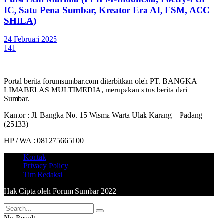
IC, Satu Pena Sumbar, Kreator Era AI, FSM, ACC
SHILA)
24 Februari 2025
141
Portal berita forumsumbar.com diterbitkan oleh PT. BANGKA
LIMABELAS MULTIMEDIA, merupakan situs berita dari
Sumbar.
Kantor : Jl. Bangka No. 15 Wisma Warta Ulak Karang – Padang
(25133)
HP / WA : 081275665100
Kontak
Privacy Policy
Tim Redaksi
Hak Cipta oleh Forum Sumbar 2022
No Result