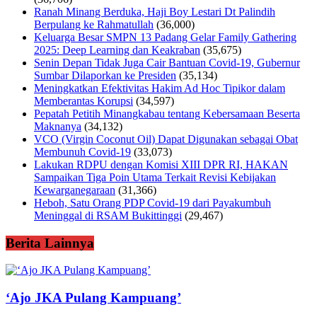
Ranah Minang Berduka, Haji Boy Lestari Dt Palindih
Berpulang ke Rahmatullah
(36,000)
Keluarga Besar SMPN 13 Padang Gelar Family Gathering
2025: Deep Learning dan Keakraban
(35,675)
Senin Depan Tidak Juga Cair Bantuan Covid-19, Gubernur
Sumbar Dilaporkan ke Presiden
(35,134)
Meningkatkan Efektivitas Hakim Ad Hoc Tipikor dalam
Memberantas Korupsi
(34,597)
Pepatah Petitih Minangkabau tentang Kebersamaan Beserta
Maknanya
(34,132)
VCO (Virgin Coconut Oil) Dapat Digunakan sebagai Obat
Membunuh Covid-19
(33,073)
Lakukan RDPU dengan Komisi XIII DPR RI, HAKAN
Sampaikan Tiga Poin Utama Terkait Revisi Kebijakan
Kewarganegaraan
(31,366)
Heboh, Satu Orang PDP Covid-19 dari Payakumbuh
Meninggal di RSAM Bukittinggi
(29,467)
Berita Lainnya
‘Ajo JKA Pulang Kampuang’