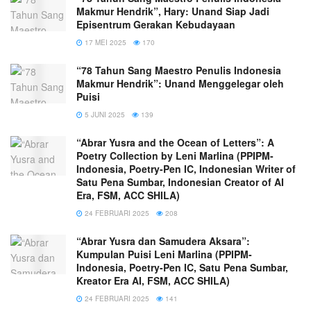
Makmur Hendrik”, Hary: Unand Siap Jadi
Episentrum Gerakan Kebudayaan
17 MEI 2025
170
“78 Tahun Sang Maestro Penulis Indonesia
Makmur Hendrik”: Unand Menggelegar oleh
Puisi
5 JUNI 2025
139
“Abrar Yusra and the Ocean of Letters”: A
Poetry Collection by Leni Marlina (PPIPM-
Indonesia, Poetry-Pen IC, Indonesian Writer of
Satu Pena Sumbar, Indonesian Creator of AI
Era, FSM, ACC SHILA)
24 FEBRUARI 2025
208
“Abrar Yusra dan Samudera Aksara”:
Kumpulan Puisi Leni Marlina (PPIPM-
Indonesia, Poetry-Pen IC, Satu Pena Sumbar,
Kreator Era AI, FSM, ACC SHILA)
24 FEBRUARI 2025
141