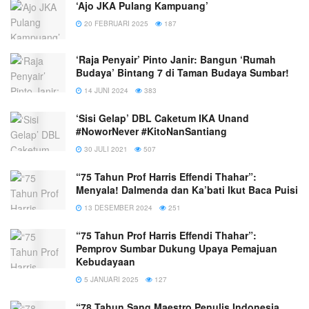
‘Ajo JKA Pulang Kampuang’
20 FEBRUARI 2025
187
‘Raja Penyair’ Pinto Janir: Bangun ‘Rumah
Budaya’ Bintang 7 di Taman Budaya Sumbar!
14 JUNI 2024
383
‘Sisi Gelap’ DBL Caketum IKA Unand
#NoworNever #KitoNanSantiang
30 JULI 2021
507
“75 Tahun Prof Harris Effendi Thahar”:
Menyala! Dalmenda dan Ka’bati Ikut Baca Puisi
13 DESEMBER 2024
251
“75 Tahun Prof Harris Effendi Thahar”:
Pemprov Sumbar Dukung Upaya Pemajuan
Kebudayaan
5 JANUARI 2025
127
“78 Tahun Sang Maestro Penulis Indonesia