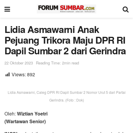
Lidia Asmawarni Anak
Pejuang Trikora Maju DPR RI
Dapil Sumbar 2 dari Gerindra
22 Oktober 2023
Reading Time: 2min read
Views:
892
Lidia Asmawarni, Caleg DPR RI Dapil Sumbar 2 Nomor Urut 5 dari Partai
Gerindra. (Foto : Dok)
Oleh:
Wiztian Yoetri
(Wartawan Senior)