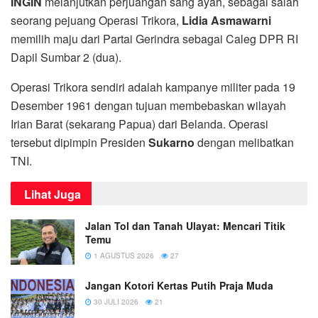
INGIN
melanjutkan perjuangan sang ayah, sebagai salah
seorang pejuang Operasi Trikora,
Lidia Asmawarni
memilih maju dari Partai Gerindra sebagai Caleg DPR RI
Dapil Sumbar 2 (dua).
Operasi Trikora sendiri adalah kampanye militer pada 19
Desember 1961 dengan tujuan membebaskan wilayah
Irian Barat (sekarang Papua) dari Belanda. Operasi
tersebut dipimpin Presiden
Sukarno
dengan melibatkan
TNI.
Lihat Juga
Jalan Tol dan Tanah Ulayat: Mencari Titik
Temu
1 AGUSTUS 2026
27
Jangan Kotori Kertas Putih Praja Muda
30 JULI 2026
21