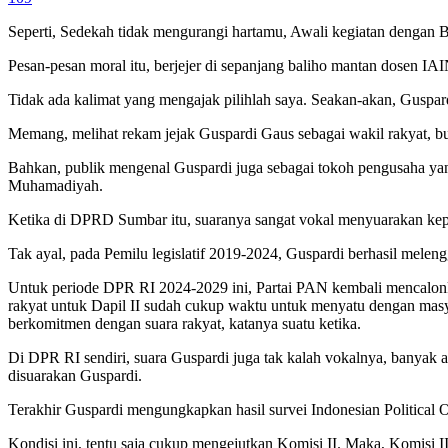
Seperti, Sedekah tidak mengurangi hartamu, Awali kegiatan dengan Bis
Pesan-pesan moral itu, berjejer di sepanjang baliho mantan dosen IA
Tidak ada kalimat yang mengajak pilihlah saya. Seakan-akan, Guspar
Memang, melihat rekam jejak Guspardi Gaus sebagai wakil rakyat, b
Bahkan, publik mengenal Guspardi juga sebagai tokoh pengusaha yan
Muhamadiyah.
Ketika di DPRD Sumbar itu, suaranya sangat vokal menyuarakan kep
Tak ayal, pada Pemilu legislatif 2019-2024, Guspardi berhasil mele
Untuk periode DPR RI 2024-2029 ini, Partai PAN kembali mencalonka
rakyat untuk Dapil II sudah cukup waktu untuk menyatu dengan masya
berkomitmen dengan suara rakyat, katanya suatu ketika.
Di DPR RI sendiri, suara Guspardi juga tak kalah vokalnya, banyak
disuarakan Guspardi.
Terakhir Guspardi mengungkapkan hasil survei Indonesian Political
Kondisi ini, tentu saja cukup mengejutkan Komisi II. Maka, Komisi 