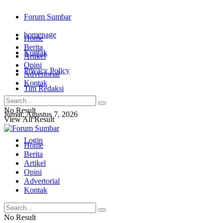
Forum Sumbar
homepage
Home
Berita
Kontak
Artikel
Opini
Privacy Policy
Advertorial
Kontak
Tim Redaksi
No Result
Jumat, Agustus 7, 2026
View All Result
Login
Home
Berita
Artikel
Opini
Advertorial
Kontak
No Result