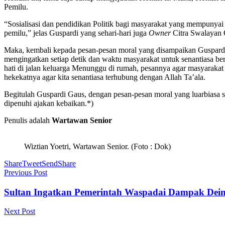
Pemilu.
“Sosialisasi dan pendidikan Politik bagi masyarakat yang mempunyai
pemilu,” jelas Guspardi yang sehari-hari juga
Owner
Citra Swalayan G
Maka, kembali kepada pesan-pesan moral yang disampaikan Guspardi G
mengingatkan setiap detik dan waktu masyarakat untuk senantiasa be
hati di jalan keluarga Menunggu di rumah, pesannya agar masyarakat p
hekekatnya agar kita senantiasa terhubung dengan Allah Ta’ala.
Begitulah Guspardi Gaus, dengan pesan-pesan moral yang luarbiasa se
dipenuhi ajakan kebaikan.*)
Penulis adalah
Wartawan Senior
Wiztian Yoetri, Wartawan Senior. (Foto : Dok)
Share
Tweet
Send
Share
Previous Post
Sultan Ingatkan Pemerintah Waspadai Dampak Deind
Next Post