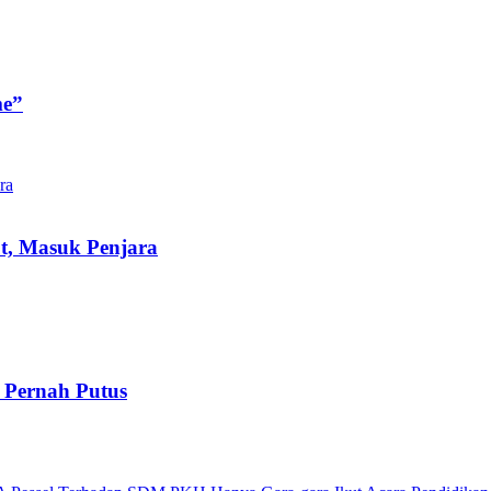
me”
t, Masuk Penjara
 Pernah Putus