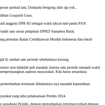
san spritual lain, Daripada bengong zikir aja yok..
milihan Guspardi Gaus.
adi anggota DPR RI sebagai wakil rakyat dari partai PAN.
a/salah satu unsur pimpinan DPRD Sumatera Barat.
rang pentolan Ikatan Cendikiawan Muslim Indonesia dan tokoh
l II, setelah satu periode sebelumnya kosong.
or urut tidaklah jadi masalah, karena satu periode menjadi wakil
emperjuangkan aspirasi masyarakat. Kita harus senantiasa
an pemerintahan termasuk didalamnya nya masalah kepemiluan
yarakat yang tahu pelaksanaan Pemilu 2024.
 sosialisasi Pemilu, dengan menyebarkan informasi terkait dengan