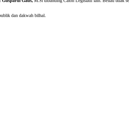
 H
Guspardi Gaus,
M.Si dibanding Calon Legislatif lain. Beliau tidak s
ublik dan dakwah bilhal.