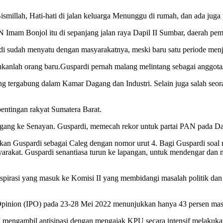
millah, Hati-hati di jalan keluarga Menunggu di rumah, dan ada juga pe
IN Imam Bonjol itu di sepanjang jalan raya Dapil II Sumbar, daerah pe
di sudah menyatu dengan masyarakatnya, meski baru satu periode menj
ukanlah orang baru.Guspardi pernah malang melintang sebagai anggot
g tergabung dalam Kamar Dagang dan Industri. Selain juga salah seo
entingan rakyat Sumatera Barat.
nggang ke Senayan. Guspardi, memecah rekor untuk partai PAN pada Dapi
n Guspardi sebagai Caleg dengan nomor urut 4. Bagi Guspardi soal nom
rakat. Guspardi senantiasa turun ke lapangan, untuk mendengar dan m
 aspirasi yang masuk ke Komisi II yang membidangi masalah politik d
 Opinion (IPO) pada 23-28 Mei 2022 menunjukkan hanya 43 persen mas
II mengambil antisipasi dengan mengajak KPU secara intensif melakukan