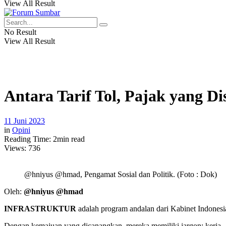
View All Result
No Result
View All Result
Antara Tarif Tol, Pajak yang D
11 Juni 2023
in
Opini
Reading Time: 2min read
Views:
736
@hniyus @hmad, Pengamat Sosial dan Politik. (Foto : Dok)
Oleh:
@hniyus @hmad
INFRASTRUKTUR
adalah program andalan dari Kabinet Indones
Dengan kemajuan yang dicanangkan, mereka memiliki jargon; kerja.. ke