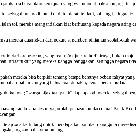
eka jadikan sebagai ikon kemajuan yang walaupun dipaksakan juga tetap
bagai urat nadi mulai dari; tol darat, tol laut, tol langit, hingga tol 
lan tol, mereka mengandalkan kiat berhutang kepada negara asing den
arnya mereka datangkan dari negara si pemberi pinjaman seolah-olah wa
diri dari orang-orang yang maju, (maju cara berfikirnya, bukan maju 
n infrastruktur yang mereka bangga-banggakan, sehingga negara tida
pakah mereka bisa berpikir tentang betapa beratnya beban rakyat yang ha
an bahan-bahan lain yang habis buat di bakar, benar-benar modar.
uguhi kalimat; “warga bijak taat pajak”, tapi apakah mereka sebagai pe
bayangkan betapa besarnya jumlah pemasukan dari dana “Pajak Kendara
tayangan.
tetap saja berhutang untuk mendapatkan sumber dana guna merealisasika
ng-layang sampai jarang pulang.