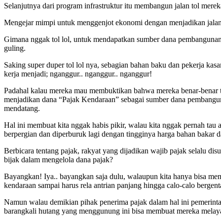
Selanjutnya dari program infrastruktur itu membangun jalan tol mer
Mengejar mimpi untuk menggenjot ekonomi dengan menjadikan jalan tol se
Gimana nggak tol lol, untuk mendapatkan sumber dana pembangunan ja
guling.
Saking super duper tol lol nya, sebagian bahan baku dan pekerja kas
kerja menjadi; nganggur.. nganggur.. nganggur!
Padahal kalau mereka mau membuktikan bahwa mereka benar-benar ter
menjadikan dana “Pajak Kendaraan” sebagai sumber dana pembanguna
mendatang.
Hal ini membuat kita nggak habis pikir, walau kita nggak pernah tau a
berpergian dan diperburuk lagi dengan tingginya harga bahan bakar d
Berbicara tentang pajak, rakyat yang dijadikan wajib pajak selalu dis
bijak dalam mengelola dana pajak?
Bayangkan! Iya.. bayangkan saja dulu, walaupun kita hanya bisa mem
kendaraan sampai harus rela antrian panjang hingga calo-calo bergen
Namun walau demikian pihak penerima pajak dalam hal ini pemerintah 
barangkali hutang yang menggunung ini bisa membuat mereka melaya