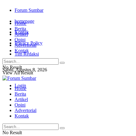
Forum Sumbar
homepage
Home
Berita
Kontak
Artikel
Opini
Privacy Policy
Advertorial
Kontak
Tim Redaksi
No Result
Sabtu, Agustus 8, 2026
View All Result
Login
Home
Berita
Artikel
Opini
Advertorial
Kontak
No Result