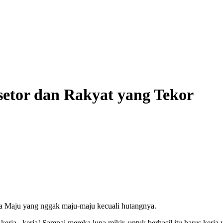
isetor dan Rakyat yang Tekor
ia Maju yang nggak maju-maju kecuali hutangnya.
rja.. kerja! Sampai mereka lupa mikir, untuk berhasil itu harus kerja