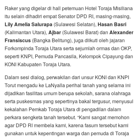
Raker yang digelar di hall petemuan Hotel Toraja Misiliana
itu selain dihadiri empat Senator DPD RI, masing-masing,
Lily Amelia Salurapa
(Sulawesi Selatan),
Hasan Basri
(Kalimantan Utara),
Ajbar
(Sulawesi Barat) dan
Alexander
Fransiscus
(Bangka Belitung), juga diikuti oleh jajaran
Forkompinda Toraja Utara serta sejumlah ormas dan OKP,
seperti KNPI, Pemuda Pancasila, Kelompok Cipayung dan
KONI Kabupaten Toraja Utara.
Dalam sesi dialog, perwakilan dari unsur KONI dan KNPI
Torut mengadu ke LaNyalla perihal tanah yang selama ini
dijadikan fasilitas umum berupa sekolah, sarana olahraga
serta puskesmas yang sepertinya bakal tergusur, menyusul
kekalahan Pemkab Toraja Utara di pengadilan dalam
perkara sengketa tanah tersebut. “Kami sangat memohon
agar DPD RI membela kami, karena fasum tersebut kami
gunakan untuk kepentingan warga dan pemuda di Toraja