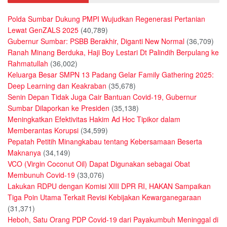
Polda Sumbar Dukung PMPI Wujudkan Regenerasi Pertanian
Lewat GenZALS 2025
(40,789)
Gubernur Sumbar: PSBB Berakhir, Diganti New Normal
(36,709)
Ranah Minang Berduka, Haji Boy Lestari Dt Palindih Berpulang ke
Rahmatullah
(36,002)
Keluarga Besar SMPN 13 Padang Gelar Family Gathering 2025:
Deep Learning dan Keakraban
(35,678)
Senin Depan Tidak Juga Cair Bantuan Covid-19, Gubernur
Sumbar Dilaporkan ke Presiden
(35,138)
Meningkatkan Efektivitas Hakim Ad Hoc Tipikor dalam
Memberantas Korupsi
(34,599)
Pepatah Petitih Minangkabau tentang Kebersamaan Beserta
Maknanya
(34,149)
VCO (Virgin Coconut Oil) Dapat Digunakan sebagai Obat
Membunuh Covid-19
(33,076)
Lakukan RDPU dengan Komisi XIII DPR RI, HAKAN Sampaikan
Tiga Poin Utama Terkait Revisi Kebijakan Kewarganegaraan
(31,371)
Heboh, Satu Orang PDP Covid-19 dari Payakumbuh Meninggal di