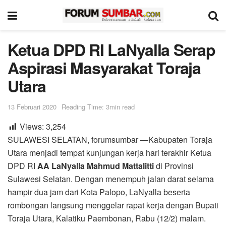
Ketua DPD RI LaNyalla Serap
Aspirasi Masyarakat Toraja
Utara
13 Februari 2020
Reading Time: 3min read
Views:
3,254
SULAWESI SELATAN, forumsumbar —Kabupaten Toraja
Utara menjadi tempat kunjungan kerja hari terakhir Ketua
DPD RI
AA LaNyalla Mahmud Mattalitti
di Provinsi
Sulawesi Selatan. Dengan menempuh jalan darat selama
hampir dua jam dari Kota Palopo, LaNyalla beserta
rombongan langsung menggelar rapat kerja dengan Bupati
Toraja Utara, Kalatiku Paembonan, Rabu (12/2) malam.