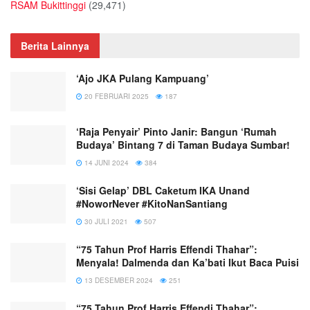
RSAM Bukittinggi
(29,471)
Berita Lainnya
‘Ajo JKA Pulang Kampuang’
20 FEBRUARI 2025
187
‘Raja Penyair’ Pinto Janir: Bangun ‘Rumah
Budaya’ Bintang 7 di Taman Budaya Sumbar!
14 JUNI 2024
384
‘Sisi Gelap’ DBL Caketum IKA Unand
#NoworNever #KitoNanSantiang
30 JULI 2021
507
“75 Tahun Prof Harris Effendi Thahar”:
Menyala! Dalmenda dan Ka’bati Ikut Baca Puisi
13 DESEMBER 2024
251
“75 Tahun Prof Harris Effendi Thahar”: