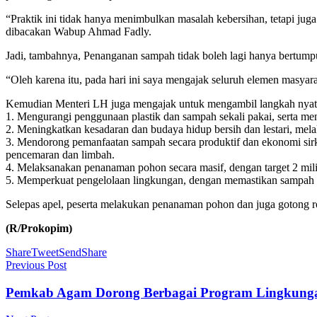
“Praktik ini tidak hanya menimbulkan masalah kebersihan, tetapi jug
dibacakan Wabup Ahmad Fadly.
Jadi, tambahnya, Penanganan sampah tidak boleh lagi hanya bertumpu
“Oleh karena itu, pada hari ini saya mengajak seluruh elemen masya
Kemudian Menteri LH juga mengajak untuk mengambil langkah nyata
1. Mengurangi penggunaan plastik dan sampah sekali pakai, serta m
2. Meningkatkan kesadaran dan budaya hidup bersih dan lestari, mel
3. Mendorong pemanfaatan sampah secara produktif dan ekonomi sirkula
pencemaran dan limbah.
4. Melaksanakan penanaman pohon secara masif, dengan target 2 mil
5. Memperkuat pengelolaan lingkungan, dengan memastikan sampah da
Selepas apel, peserta melakukan penanaman pohon dan juga gotong
(R/Prokopim)
Share
Tweet
Send
Share
Previous Post
Pemkab Agam Dorong Berbagai Program Lingkunga