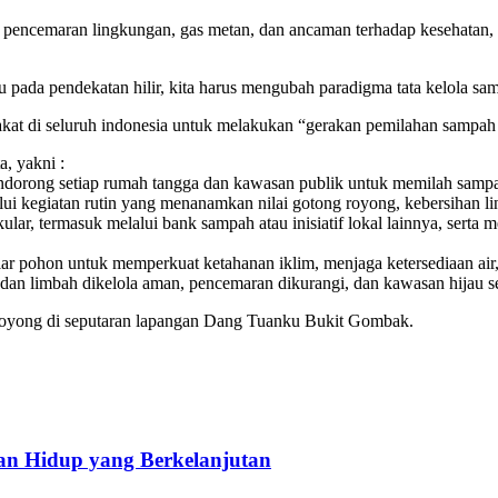
a pencemaran lingkungan, gas metan, dan ancaman terhadap kesehatan, 
 pada pendekatan hilir, kita harus mengubah paradigma tata kelola sa
rakat di seluruh indonesia untuk melakukan “gerakan pemilahan sampah 
, yakni :
endorong setiap rumah tangga dan kawasan publik untuk memilah sampa
alui kegiatan rutin yang menanamkan nilai gotong royong, kebersihan 
r, termasuk melalui bank sampah atau inisiatif lokal lainnya, serta m
iar pohon untuk memperkuat ketahanan iklim, menjaga ketersediaan air
n limbah dikelola aman, pencemaran dikurangi, dan kawasan hijau ser
 royong di seputaran lapangan Dang Tuanku Bukit Gombak.
n Hidup yang Berkelanjutan