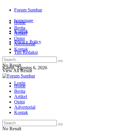
Forum Sumbar
homepage
Home
Berita
Kontak
Artikel
Opini
Privacy Policy
Advertorial
Kontak
Tim Redaksi
No Result
Kamis, Agustus 6, 2026
View All Result
Login
Home
Berita
Artikel
Opini
Advertorial
Kontak
No Result