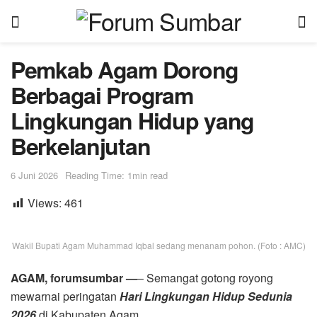
Pemkab Agam Dorong
Berbagai Program
Lingkungan Hidup yang
Berkelanjutan
6 Juni 2026
Reading Time: 1min read
Views:
461
Wakil Bupati Agam Muhammad Iqbal sedang menanam pohon. (Foto : AMC)
AGAM, forumsumbar —
– Semangat gotong royong
mewarnai peringatan
Hari Lingkungan Hidup Sedunia
2026
di Kabupaten Agam.