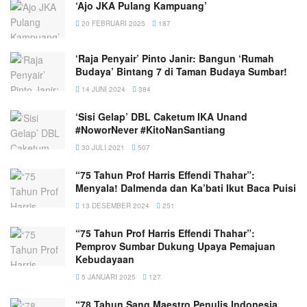
‘Ajo JKA Pulang Kampuang’
20 FEBRUARI 2025
187
‘Raja Penyair’ Pinto Janir: Bangun ‘Rumah
Budaya’ Bintang 7 di Taman Budaya Sumbar!
14 JUNI 2024
384
‘Sisi Gelap’ DBL Caketum IKA Unand
#NoworNever #KitoNanSantiang
30 JULI 2021
507
“75 Tahun Prof Harris Effendi Thahar”:
Menyala! Dalmenda dan Ka’bati Ikut Baca Puisi
13 DESEMBER 2024
251
“75 Tahun Prof Harris Effendi Thahar”:
Pemprov Sumbar Dukung Upaya Pemajuan
Kebudayaan
5 JANUARI 2025
127
“78 Tahun Sang Maestro Penulis Indonesia