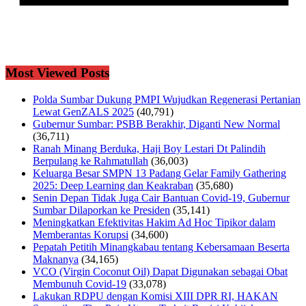
Most Viewed Posts
Polda Sumbar Dukung PMPI Wujudkan Regenerasi Pertanian
Lewat GenZALS 2025
(40,791)
Gubernur Sumbar: PSBB Berakhir, Diganti New Normal
(36,711)
Ranah Minang Berduka, Haji Boy Lestari Dt Palindih
Berpulang ke Rahmatullah
(36,003)
Keluarga Besar SMPN 13 Padang Gelar Family Gathering
2025: Deep Learning dan Keakraban
(35,680)
Senin Depan Tidak Juga Cair Bantuan Covid-19, Gubernur
Sumbar Dilaporkan ke Presiden
(35,141)
Meningkatkan Efektivitas Hakim Ad Hoc Tipikor dalam
Memberantas Korupsi
(34,600)
Pepatah Petitih Minangkabau tentang Kebersamaan Beserta
Maknanya
(34,165)
VCO (Virgin Coconut Oil) Dapat Digunakan sebagai Obat
Membunuh Covid-19
(33,078)
Lakukan RDPU dengan Komisi XIII DPR RI, HAKAN