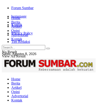
Forum Sumbar
homepage
Home
Berita
Kontak
Artikel
Opini
Privacy Policy
Advertorial
Kontak
Tim Redaksi
No Result
Sabtu, Agustus 8, 2026
View All Result
Login
Home
Berita
Artikel
Opini
Advertorial
Kontak