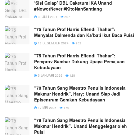
‘Sisi Gelap’ DBL Caketum IKA Unand
#NoworNever #KitoNanSantiang
30 JULI 2021
507
“75 Tahun Prof Harris Effendi Thahar”:
Menyala! Dalmenda dan Ka’bati Ikut Baca Puisi
13 DESEMBER 2024
252
“75 Tahun Prof Harris Effendi Thahar”:
Pemprov Sumbar Dukung Upaya Pemajuan
Kebudayaan
5 JANUARI 2025
128
“78 Tahun Sang Maestro Penulis Indonesia
Makmur Hendrik”, Hary: Unand Siap Jadi
Episentrum Gerakan Kebudayaan
17 MEI 2025
170
“78 Tahun Sang Maestro Penulis Indonesia
Makmur Hendrik”: Unand Menggelegar oleh
Puisi