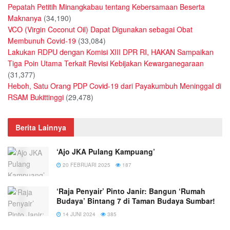
Pepatah Petitih Minangkabau tentang Kebersamaan Beserta
Maknanya
(34,190)
VCO (Virgin Coconut Oil) Dapat Digunakan sebagai Obat
Membunuh Covid-19
(33,084)
Lakukan RDPU dengan Komisi XIII DPR RI, HAKAN Sampaikan
Tiga Poin Utama Terkait Revisi Kebijakan Kewarganegaraan
(31,377)
Heboh, Satu Orang PDP Covid-19 dari Payakumbuh Meninggal di
RSAM Bukittinggi
(29,478)
Berita Lainnya
‘Ajo JKA Pulang Kampuang’
20 FEBRUARI 2025
187
‘Raja Penyair’ Pinto Janir: Bangun ‘Rumah
Budaya’ Bintang 7 di Taman Budaya Sumbar!
14 JUNI 2024
385