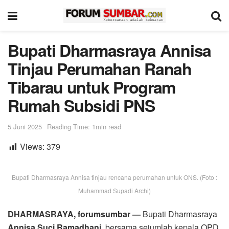
Bupati Dharmasraya Annisa
Tinjau Perumahan Ranah
Tibarau untuk Program
Rumah Subsidi PNS
5 Juni 2025
Reading Time: 1min read
Views:
379
Bupati Dharmasraya Annisa tinjau rencana perumahan untuk ONS. (Foto :
Muhammad Supadi Archi)
DHARMASRAYA, forumsumbar —
Bupati Dharmasraya
Annisa Suci Ramadhani,
bersama sejumlah kepala OPD