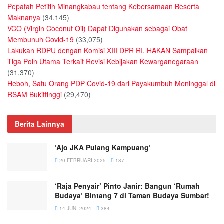
Pepatah Petitih Minangkabau tentang Kebersamaan Beserta
Maknanya
(34,145)
VCO (Virgin Coconut Oil) Dapat Digunakan sebagai Obat
Membunuh Covid-19
(33,075)
Lakukan RDPU dengan Komisi XIII DPR RI, HAKAN Sampaikan
Tiga Poin Utama Terkait Revisi Kebijakan Kewarganegaraan
(31,370)
Heboh, Satu Orang PDP Covid-19 dari Payakumbuh Meninggal di
RSAM Bukittinggi
(29,470)
Berita Lainnya
‘Ajo JKA Pulang Kampuang’
20 FEBRUARI 2025
187
‘Raja Penyair’ Pinto Janir: Bangun ‘Rumah
Budaya’ Bintang 7 di Taman Budaya Sumbar!
14 JUNI 2024
384