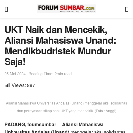
UKT Naik dan Mencekik,
Aliansi Mahasiswa Unand:
Mendikbudristek Mundur
Saja!
25 Mei 2024
Reading Time: 2min read
Views:
887
Aliansi Mahasiswa Universitas Andalas (Unand) menggelar aksi solidaritas
dan pernyataan sikap soal UKT yang mencekik. (Foto : Anggi)
PADANG, foumsumbar
—
Aliansi Mahasiswa
Universitas Andalas (Unand)
menggelar aksi solidaritas