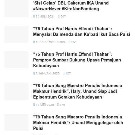
‘Sisi Gelap’ DBL Caketum IKA Unand
#NoworNever #KitoNanSantiang
30 JULI 2021
507
“75 Tahun Prof Harris Effendi Thahar”:
Menyala! Dalmenda dan Ka’bati Ikut Baca Puisi
13 DESEMBER 2024
251
“75 Tahun Prof Harris Effendi Thahar”:
Pemprov Sumbar Dukung Upaya Pemajuan
Kebudayaan
5 JANUARI 2025
127
“78 Tahun Sang Maestro Penulis Indonesia
Makmur Hendrik”, Hary: Unand Siap Jadi
Episentrum Gerakan Kebudayaan
17 MEI 2025
170
“78 Tahun Sang Maestro Penulis Indonesia
Makmur Hendrik”: Unand Menggelegar oleh
Puisi