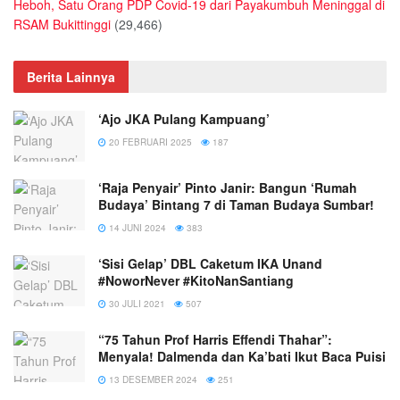
Heboh, Satu Orang PDP Covid-19 dari Payakumbuh Meninggal di
RSAM Bukittinggi
(29,466)
Berita Lainnya
‘Ajo JKA Pulang Kampuang’
20 FEBRUARI 2025
187
‘Raja Penyair’ Pinto Janir: Bangun ‘Rumah
Budaya’ Bintang 7 di Taman Budaya Sumbar!
14 JUNI 2024
383
‘Sisi Gelap’ DBL Caketum IKA Unand
#NoworNever #KitoNanSantiang
30 JULI 2021
507
“75 Tahun Prof Harris Effendi Thahar”:
Menyala! Dalmenda dan Ka’bati Ikut Baca Puisi
13 DESEMBER 2024
251