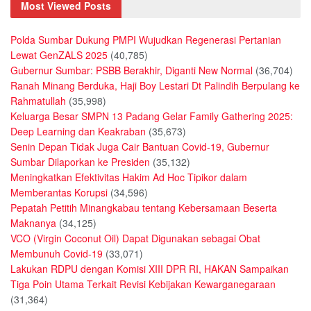
Most Viewed Posts
Polda Sumbar Dukung PMPI Wujudkan Regenerasi Pertanian
Lewat GenZALS 2025
(40,785)
Gubernur Sumbar: PSBB Berakhir, Diganti New Normal
(36,704)
Ranah Minang Berduka, Haji Boy Lestari Dt Palindih Berpulang ke
Rahmatullah
(35,998)
Keluarga Besar SMPN 13 Padang Gelar Family Gathering 2025:
Deep Learning dan Keakraban
(35,673)
Senin Depan Tidak Juga Cair Bantuan Covid-19, Gubernur
Sumbar Dilaporkan ke Presiden
(35,132)
Meningkatkan Efektivitas Hakim Ad Hoc Tipikor dalam
Memberantas Korupsi
(34,596)
Pepatah Petitih Minangkabau tentang Kebersamaan Beserta
Maknanya
(34,125)
VCO (Virgin Coconut Oil) Dapat Digunakan sebagai Obat
Membunuh Covid-19
(33,071)
Lakukan RDPU dengan Komisi XIII DPR RI, HAKAN Sampaikan
Tiga Poin Utama Terkait Revisi Kebijakan Kewarganegaraan
(31,364)