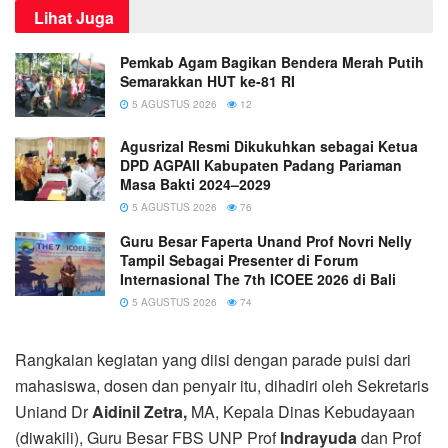
Lihat Juga
Pemkab Agam Bagikan Bendera Merah Putih
Semarakkan HUT ke-81 RI
5 AGUSTUS 2026
12
Agusrizal Resmi Dikukuhkan sebagai Ketua
DPD AGPAII Kabupaten Padang Pariaman
Masa Bakti 2024–2029
5 AGUSTUS 2026
76
Guru Besar Faperta Unand Prof Novri Nelly
Tampil Sebagai Presenter di Forum
Internasional The 7th ICOEE 2026 di Bali
5 AGUSTUS 2026
74
Rangkaian kegiatan yang diisi dengan parade puisi dari
mahasiswa, dosen dan penyair itu, dihadiri oleh Sekretaris
Uniand Dr
Aidinil Zetra,
MA, Kepala Dinas Kebudayaan
(diwakili), Guru Besar FBS UNP Prof
Indrayuda
dan Prof