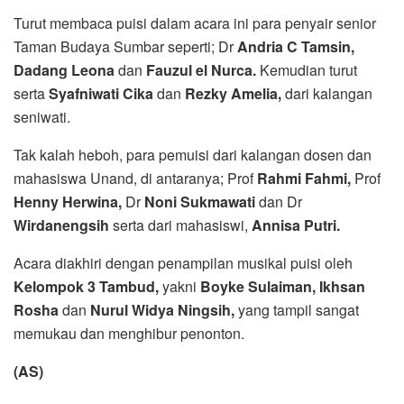
Turut membaca puisi dalam acara ini para penyair senior
Taman Budaya Sumbar seperti; Dr
Andria C Tamsin,
Dadang Leona
dan
Fauzul el Nurca.
Kemudian turut
serta
Syafniwati
Cika
dan
Rezky Amelia,
dari kalangan
seniwati.
Tak kalah heboh, para pemuisi dari kalangan dosen dan
mahasiswa Unand, di antaranya; Prof
Rahmi Fahmi,
Prof
Henny Herwina,
Dr
Noni Sukmawati
dan Dr
Wirdanengsih
serta dari mahasiswi,
Annisa Putri.
Acara diakhiri dengan penampilan musikal puisi oleh
Kelompok 3 Tambud,
yakni
Boyke Sulaiman, Ikhsan
Rosha
dan
Nurul Widya Ningsih,
yang tampil sangat
memukau dan menghibur penonton.
(AS)