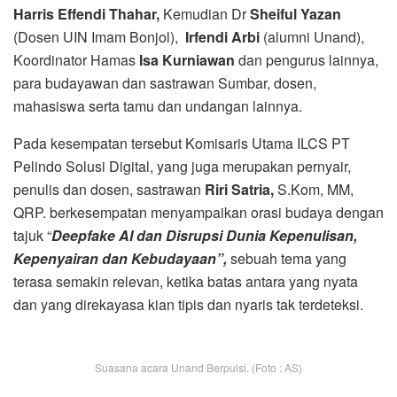
Harris Effendi Thahar,
Kemudian Dr
Sheiful Yazan
(Dosen UIN Imam Bonjol),
Irfendi Arbi
(alumni Unand),
Koordinator Hamas
Isa
Kurniawan
dan pengurus lainnya,
para budayawan dan sastrawan Sumbar, dosen,
mahasiswa serta tamu dan undangan lainnya.
Pada kesempatan tersebut Komisaris Utama ILCS PT
Pelindo Solusi Digital, yang juga merupakan pernyair,
penulis dan dosen, sastrawan
Riri Satria,
S.Kom, MM,
QRP. berkesempatan menyampaikan orasi budaya dengan
tajuk “
Deepfake AI dan Disrupsi Dunia Kepenulisan,
Kepenyairan dan Kebudayaan”,
sebuah tema yang
terasa semakin relevan, ketika batas antara yang nyata
dan yang direkayasa kian tipis dan nyaris tak terdeteksi.
Suasana acara Unand Berpuisi. (Foto : AS)