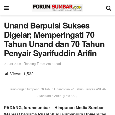
Unand Berpuisi Sukses
Digelar; Memperingati 70
Tahun Unand dan 70 Tahun
Penyair Syarifuddin Arifin
2 Juni 2026
Reading Time: 2min read
Views:
1,532
Pemotongan tumpeng 70 Tahun Unand dan 70 Tahun Penyair ASEAN
Syarifuddin Arifin. (Foto : AS)
PADANG, forumsumbar –
Himpunan Media Sumbar
(Hamas)
bersama
Pusat Studi Humaniora Universitas