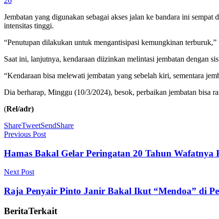
26
Jembatan yang digunakan sebagai akses jalan ke bandara ini sempat di
intensitas tinggi.
“Penutupan dilakukan untuk mengantisipasi kemungkinan terburuk,” 
Saat ini, lanjutnya, kendaraan diizinkan melintasi jembatan dengan s
“Kendaraan bisa melewati jembatan yang sebelah kiri, sementara jemb
Dia berharap, Minggu (10/3/2024), besok, perbaikan jembatan bisa ra
(
Rel/adr)
Share
Tweet
Send
Share
Previous Post
Hamas Bakal Gelar Peringatan 20 Tahun Wafatnya 
Next Post
Raja Penyair Pinto Janir Bakal Ikut “Mendoa” di 
Berita
Terkait