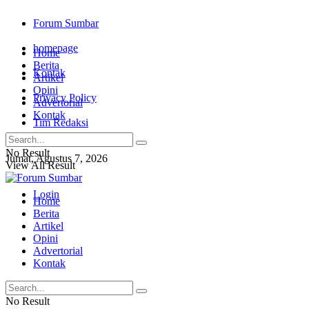
Forum Sumbar
homepage
Home
Berita
Kontak
Artikel
Opini
Privacy Policy
Advertorial
Kontak
Tim Redaksi
No Result
Jumat, Agustus 7, 2026
View All Result
Login
Home
Berita
Artikel
Opini
Advertorial
Kontak
No Result