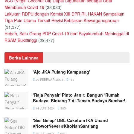
VCO (Virgin Coconut Oil) Dapat Digunakan sebagai Obat
Membunuh Covid-19
(33,083)
Lakukan RDPU dengan Komisi XIII DPR RI, HAKAN Sampaikan
Tiga Poin Utama Terkait Revisi Kebijakan Kewarganegaraan
(31,377)
Heboh, Satu Orang PDP Covid-19 dari Payakumbuh Meninggal di
RSAM Bukittinggi
(29,477)
Berita Lainnya
‘Ajo JKA Pulang Kampuang’
20 FEBRUARI 2025
187
‘Raja Penyair’ Pinto Janir: Bangun ‘Rumah
Budaya’ Bintang 7 di Taman Budaya Sumbar!
14 JUNI 2024
385
‘Sisi Gelap’ DBL Caketum IKA Unand
#NoworNever #KitoNanSantiang
30 JULI 2021
507