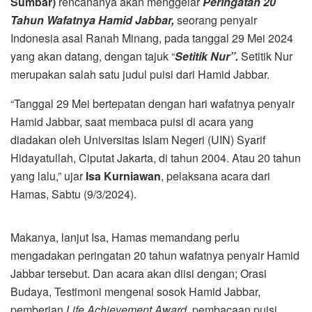
Sumbar)
rencananya akan menggelar
Peringatan 20
Tahun Wafatnya Hamid Jabbar,
seorang penyair
Indonesia asal Ranah Minang, pada tanggal 29 Mei 2024
yang akan datang, dengan tajuk “
Setitik Nur”.
Setitik Nur
merupakan salah satu judul puisi dari Hamid Jabbar.
“Tanggal 29 Mei bertepatan dengan hari wafatnya penyair
Hamid Jabbar, saat membaca puisi di acara yang
diadakan oleh Universitas Islam Negeri (UIN) Syarif
Hidayatullah, Ciputat Jakarta, di tahun 2004. Atau 20 tahun
yang lalu,” ujar
Isa Kurniawan
, pelaksana acara dari
Hamas, Sabtu (9/3/2024).
Makanya, lanjut Isa, Hamas memandang perlu
mengadakan peringatan 20 tahun wafatnya penyair Hamid
Jabbar tersebut. Dan acara akan diisi dengan; Orasi
Budaya, Testimoni mengenai sosok Hamid Jabbar,
pemberian
Life Achievement Award
, pembacaan puisi