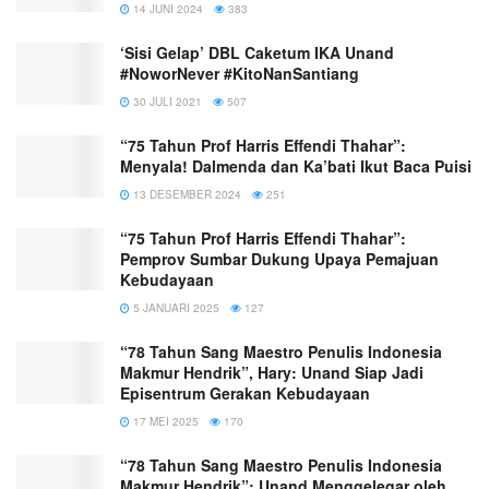
14 JUNI 2024
383
‘Sisi Gelap’ DBL Caketum IKA Unand
#NoworNever #KitoNanSantiang
30 JULI 2021
507
“75 Tahun Prof Harris Effendi Thahar”:
Menyala! Dalmenda dan Ka’bati Ikut Baca Puisi
13 DESEMBER 2024
251
“75 Tahun Prof Harris Effendi Thahar”:
Pemprov Sumbar Dukung Upaya Pemajuan
Kebudayaan
5 JANUARI 2025
127
“78 Tahun Sang Maestro Penulis Indonesia
Makmur Hendrik”, Hary: Unand Siap Jadi
Episentrum Gerakan Kebudayaan
17 MEI 2025
170
“78 Tahun Sang Maestro Penulis Indonesia
Makmur Hendrik”: Unand Menggelegar oleh