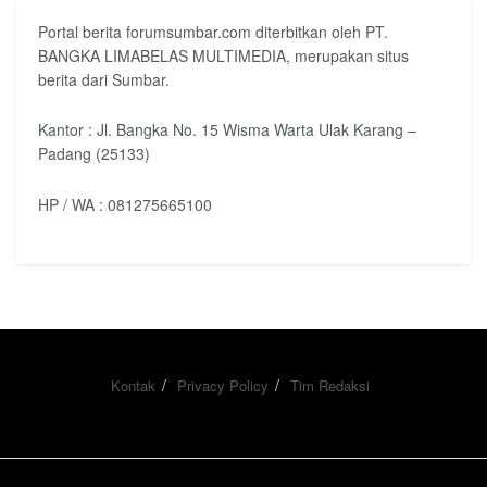
Portal berita forumsumbar.com diterbitkan oleh PT.
BANGKA LIMABELAS MULTIMEDIA, merupakan situs
berita dari Sumbar.
Kantor : Jl. Bangka No. 15 Wisma Warta Ulak Karang –
Padang (25133)
HP / WA : 081275665100
Kontak
Privacy Policy
Tim Redaksi