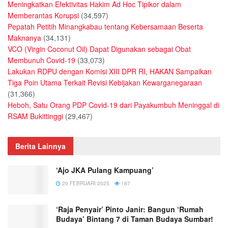
Meningkatkan Efektivitas Hakim Ad Hoc Tipikor dalam
Memberantas Korupsi
(34,597)
Pepatah Petitih Minangkabau tentang Kebersamaan Beserta
Maknanya
(34,131)
VCO (Virgin Coconut Oil) Dapat Digunakan sebagai Obat
Membunuh Covid-19
(33,073)
Lakukan RDPU dengan Komisi XIII DPR RI, HAKAN Sampaikan
Tiga Poin Utama Terkait Revisi Kebijakan Kewarganegaraan
(31,366)
Heboh, Satu Orang PDP Covid-19 dari Payakumbuh Meninggal di
RSAM Bukittinggi
(29,467)
Berita Lainnya
‘Ajo JKA Pulang Kampuang’
20 FEBRUARI 2025
187
‘Raja Penyair’ Pinto Janir: Bangun ‘Rumah
Budaya’ Bintang 7 di Taman Budaya Sumbar!