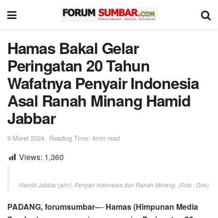
Hamas Bakal Gelar
Peringatan 20 Tahun
Wafatnya Penyair Indonesia
Asal Ranah Minang Hamid
Jabbar
9 Maret 2024
Reading Time: 4min read
Views:
1,360
Hamid Jabbar (alm), Penyair Indonesia dari Ranah Minang. (Foto : Dok)
PADANG, forumsumbar–
–
Hamas (Himpunan Media