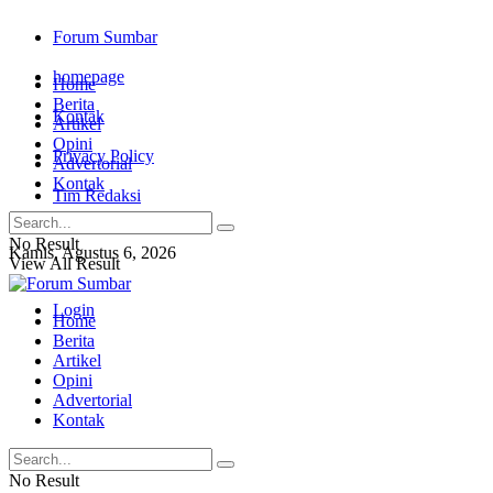
Forum Sumbar
homepage
Home
Berita
Kontak
Artikel
Opini
Privacy Policy
Advertorial
Kontak
Tim Redaksi
No Result
Kamis, Agustus 6, 2026
View All Result
Login
Home
Berita
Artikel
Opini
Advertorial
Kontak
No Result