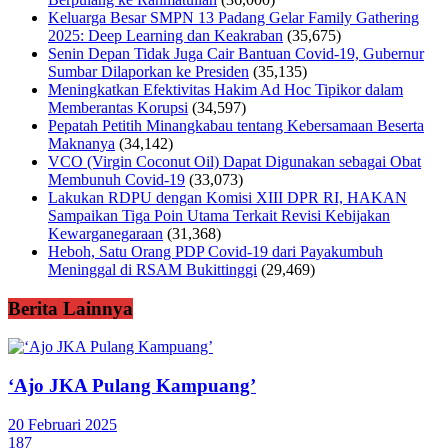
Keluarga Besar SMPN 13 Padang Gelar Family Gathering
2025: Deep Learning dan Keakraban
(35,675)
Senin Depan Tidak Juga Cair Bantuan Covid-19, Gubernur
Sumbar Dilaporkan ke Presiden
(35,135)
Meningkatkan Efektivitas Hakim Ad Hoc Tipikor dalam
Memberantas Korupsi
(34,597)
Pepatah Petitih Minangkabau tentang Kebersamaan Beserta
Maknanya
(34,142)
VCO (Virgin Coconut Oil) Dapat Digunakan sebagai Obat
Membunuh Covid-19
(33,073)
Lakukan RDPU dengan Komisi XIII DPR RI, HAKAN
Sampaikan Tiga Poin Utama Terkait Revisi Kebijakan
Kewarganegaraan
(31,368)
Heboh, Satu Orang PDP Covid-19 dari Payakumbuh
Meninggal di RSAM Bukittinggi
(29,469)
Berita Lainnya
‘Ajo JKA Pulang Kampuang’
20 Februari 2025
187