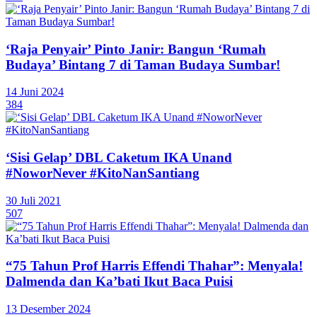
‘Raja Penyair’ Pinto Janir: Bangun ‘Rumah
Budaya’ Bintang 7 di Taman Budaya Sumbar!
14 Juni 2024
384
‘Sisi Gelap’ DBL Caketum IKA Unand
#NoworNever #KitoNanSantiang
30 Juli 2021
507
“75 Tahun Prof Harris Effendi Thahar”: Menyala!
Dalmenda dan Ka’bati Ikut Baca Puisi
13 Desember 2024