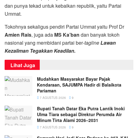
dan punya tekad untuk kebaikan republik, yaitu Partai
Ummat.
Tokohnya sekaligus pendiri Partai Ummat yaitu Prof Dr
Amien Rais
, juga ada
MS Ka’ban
dan banyak tokoh
nasional yang membidani partai ber
-tagline
Lawan
Kezaliman Tegakkan Keadilan.
Lihat Juga
Mudahkan Masyarakat Bayar Pajak
Kendaraan, SAJUMPA Hadir di Balaikota
Pariaman
7 AGUSTUS 2026
9
Bupati Tanah Datar Eka Putra Lantik Inoki
Ulma Tiara sebagai Direktur Perumda Air
Minum Tirta Alami 2026–2031
7 AGUSTUS 2026
9
Semarak Hari Jadi Kota Padang ke-357, KAI