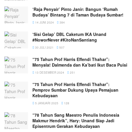
‘Raja Penyair’ Pinto Janir: Bangun ‘Rumah
Budaya’ Bintang 7 di Taman Budaya Sumbar!
14 JUNI 2024
384
‘Sisi Gelap’ DBL Caketum IKA Unand
#NoworNever #KitoNanSantiang
30 JULI 2021
507
“75 Tahun Prof Harris Effendi Thahar”:
Menyala! Dalmenda dan Ka’bati Ikut Baca Puisi
13 DESEMBER 2024
251
“75 Tahun Prof Harris Effendi Thahar”:
Pemprov Sumbar Dukung Upaya Pemajuan
Kebudayaan
5 JANUARI 2025
128
“78 Tahun Sang Maestro Penulis Indonesia
Makmur Hendrik”, Hary: Unand Siap Jadi
Episentrum Gerakan Kebudayaan