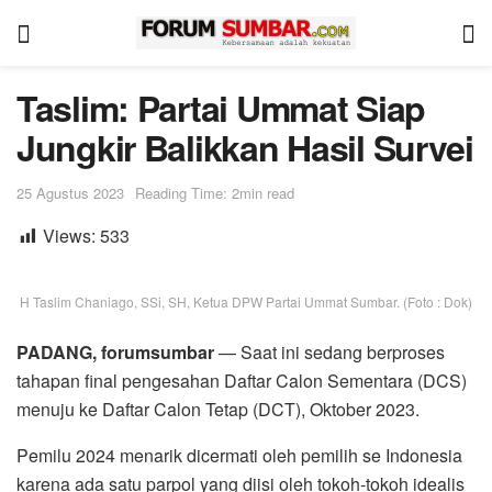
Taslim: Partai Ummat Siap
Jungkir Balikkan Hasil Survei
25 Agustus 2023
Reading Time: 2min read
Views:
533
H Taslim Chaniago, SSi, SH, Ketua DPW Partai Ummat Sumbar. (Foto : Dok)
PADANG, forumsumbar
— Saat ini sedang berproses
tahapan final pengesahan Daftar Calon Sementara (DCS)
menuju ke Daftar Calon Tetap (DCT), Oktober 2023.
Pemilu 2024 menarik dicermati oleh pemilih se Indonesia
karena ada satu parpol yang diisi oleh tokoh-tokoh idealis