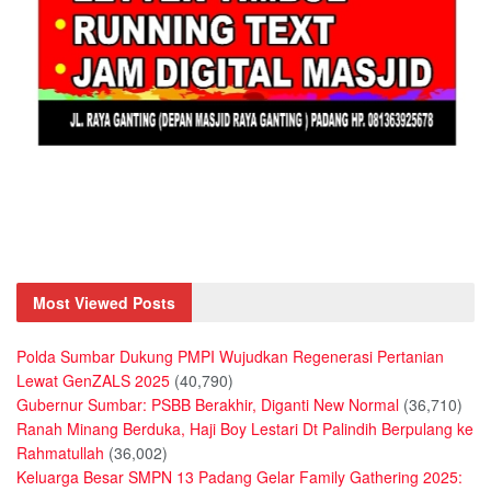
Most Viewed Posts
Polda Sumbar Dukung PMPI Wujudkan Regenerasi Pertanian
Lewat GenZALS 2025
(40,790)
Gubernur Sumbar: PSBB Berakhir, Diganti New Normal
(36,710)
Ranah Minang Berduka, Haji Boy Lestari Dt Palindih Berpulang ke
Rahmatullah
(36,002)
Keluarga Besar SMPN 13 Padang Gelar Family Gathering 2025: