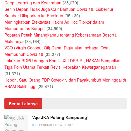
Deep Learning dan Keakraban
(35,679)
Senin Depan Tidak Juga Cair Bantuan Covid-19, Gubernur
Sumbar Dilaporkan ke Presiden
(35,139)
Meningkatkan Efektivitas Hakim Ad Hoc Tipikor dalam
Memberantas Korupsi
(34,599)
Pepatah Petitih Minangkabau tentang Kebersamaan Beserta
Maknanya
(34,164)
VCO (Virgin Coconut Oil) Dapat Digunakan sebagai Obat
Membunuh Covid-19
(33,077)
Lakukan RDPU dengan Komisi XIII DPR RI, HAKAN Sampaikan
Tiga Poin Utama Terkait Revisi Kebijakan Kewarganegaraan
(31,371)
Heboh, Satu Orang PDP Covid-19 dari Payakumbuh Meninggal di
RSAM Bukittinggi
(29,471)
Berita Lainnya
‘Ajo JKA Pulang Kampuang’
20 FEBRUARI 2025
187