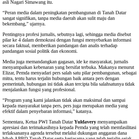
asli Nagari Simawang itu.
“Peran media dalam peningkatan pembangunan di Tanah Datar
sangat signifikan, tanpa media daerah akan sulit maju dan
bekembang,” ujarnya.
Pentingnya profesi jurnalis, sebutnya lagi, sehingga media disebut
pilar ke 4 dalam demokrasi dengan fungsi menyebarkan informasi
secara faktual, memberikan pandangan dan analis terhadap
pandangan sosial politik dan ekonomi.
Media juga memandangkan gagasan, ide ke masyarakat, jurnalis
menyampaikan kebenaran yang bersifat terbuka. Makanya menurut
Elizar, Pemda menyadari pers salah satu pilar pembangunan, sebagai
mitra, tentu harus terjalin hubungan baik antara pers dengan
pemerintah, hubungan ini tidak akan tercipta bila salahsatunya tidak
menjalankan fungsi yang profesional.
“Program yang kami jalankan tidak akan maksimal dan sampai
kepada masyarakat tanpa pers, pers juga merupakan media yang
efektif dalam penyebaran informasi,” katanya.
Sementara, Ketua PWI Tanah Datar
Yuldavery
menyampaikan
apresiasi dan terimakasihnya kepada Pemda yang telah memfasilitasi
terlaksananya agenda tersebut melalui dukungan anggaran dana
hibah APBD Tanah Datar serta kerjasama yang telah terjalin sejak