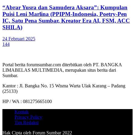
“Abrar Yusra dan Samudera Aksara”: Kumpulan
Puisi Leni Marlina (PPIPM-Indonesia, Poetry-Pen
IC, Satu Pena Sumbar, Kreator Era AI, FSM, ACC
SHILA)
24 Februari 2025
144
Portal berita forumsumbar.com diterbitkan oleh PT. BANGKA
LIMABELAS MULTIMEDIA, merupakan situs berita dari
Sumbar.
Kantor : Jl. Bangka No. 15 Wisma Warta Ulak Karang – Padang
(25133)
HP / WA : 081275665100
Kontak
Privacy Policy
Tim Redaksi
Hak Cipta oleh Forum Sumbar 2022