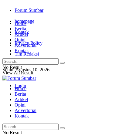
Forum Sumbar
homepage
Home
Berita
Kontak
Artikel
Opini
Privacy Policy
Advertorial
Kontak
Tim Redaksi
No Result
Senin, Agustus 10, 2026
View All Result
Login
Home
Berita
Artikel
Opini
Advertorial
Kontak
No Result