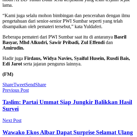
lama.
“Kami juga selalu mohon bimbingan dan pencerahan dengan ilmu
pengetahuan dari senior-senior PWI Sumbar seperti yang telah
disampaikan oleh pemateri tersebut,” kata Yuldaferi.
Beberapa pemateri dari PWI Sumbar saat itu di antaranya
Basril
Basyar, Mhd Alkudri, Sawir Pribadi, Zul Effendi
dan
Amirudin.
Hadir juga
Firdaus, Widya Navies, Syaiful Husein, Rusdi Bais,
Edi Jarot
serta jajaran pengurus lainnya.
(FM)
Share
Tweet
Send
Share
Previous Post
Taslim: Partai Ummat Siap Jungkir Balikkan Hasil
Survei
Next Post
Wawako Ekos Albar Dapat Surprise Selamat Ulang