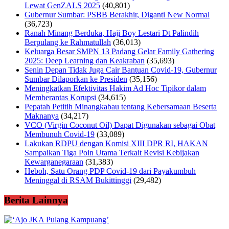
Lewat GenZALS 2025
(40,801)
Gubernur Sumbar: PSBB Berakhir, Diganti New Normal
(36,723)
Ranah Minang Berduka, Haji Boy Lestari Dt Palindih
Berpulang ke Rahmatullah
(36,013)
Keluarga Besar SMPN 13 Padang Gelar Family Gathering
2025: Deep Learning dan Keakraban
(35,693)
Senin Depan Tidak Juga Cair Bantuan Covid-19, Gubernur
Sumbar Dilaporkan ke Presiden
(35,156)
Meningkatkan Efektivitas Hakim Ad Hoc Tipikor dalam
Memberantas Korupsi
(34,615)
Pepatah Petitih Minangkabau tentang Kebersamaan Beserta
Maknanya
(34,217)
VCO (Virgin Coconut Oil) Dapat Digunakan sebagai Obat
Membunuh Covid-19
(33,089)
Lakukan RDPU dengan Komisi XIII DPR RI, HAKAN
Sampaikan Tiga Poin Utama Terkait Revisi Kebijakan
Kewarganegaraan
(31,383)
Heboh, Satu Orang PDP Covid-19 dari Payakumbuh
Meninggal di RSAM Bukittinggi
(29,482)
Berita Lainnya