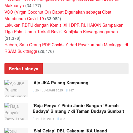
Maknanya
(34,177)
VCO (Virgin Coconut Oil) Dapat Digunakan sebagai Obat
Membunuh Covid-19
(33,082)
Lakukan RDPU dengan Komisi XIII DPR RI, HAKAN Sampaikan
Tiga Poin Utama Terkait Revisi Kebijakan Kewarganegaraan
(31,376)
Heboh, Satu Orang PDP Covid-19 dari Payakumbuh Meninggal di
RSAM Bukittinggi
(29,476)
Berita Lainnya
‘Ajo JKA Pulang Kampuang’
20 FEBRUARI 2025
187
‘Raja Penyair’ Pinto Janir: Bangun ‘Rumah
Budaya’ Bintang 7 di Taman Budaya Sumbar!
14 JUNI 2024
385
‘Sisi Gelap’ DBL Caketum IKA Unand