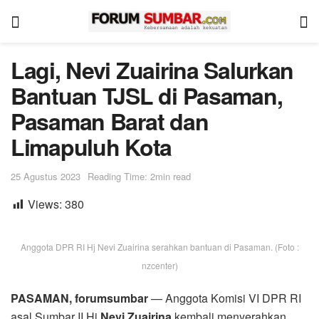
Lagi, Nevi Zuairina Salurkan
Bantuan TJSL di Pasaman,
Pasaman Barat dan
Limapuluh Kota
25 Agustus 2023
Reading Time: 2min read
Views:
380
Anggota DPR RI Hj Nevi Zuairina serahkan bantuan di Pasaman. (Foto :
nzcenter)
PASAMAN, forumsumbar
— Anggota Komisi VI DPR RI
asal Sumbar II Hj
Nevi Zuairina
kembali menyerahkan