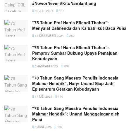
#NoworNever #KitoNanSantiang
30 JULI 2021
507
“75 Tahun Prof Harris Effendi Thahar”:
Menyala! Dalmenda dan Ka’bati Ikut Baca Puisi
13 DESEMBER 2024
252
“75 Tahun Prof Harris Effendi Thahar”:
Pemprov Sumbar Dukung Upaya Pemajuan
Kebudayaan
5 JANUARI 2025
128
“78 Tahun Sang Maestro Penulis Indonesia
Makmur Hendrik”, Hary: Unand Siap Jadi
Episentrum Gerakan Kebudayaan
17 MEI 2025
170
“78 Tahun Sang Maestro Penulis Indonesia
Makmur Hendrik”: Unand Menggelegar oleh
Puisi
5 JUNI 2025
139